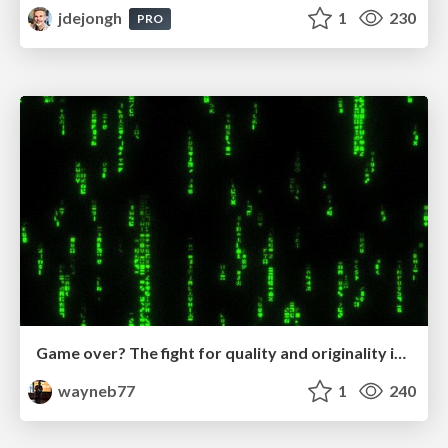
jdejongh
1
230
PRO
Game over? The fight for quality and originality in the time of robots
wayneb77
1
240