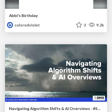
Abbi's Birthday
coloredviolet
3
9.2k
Navigating Algorithm Shifts & AI Overviews - #SMXNext