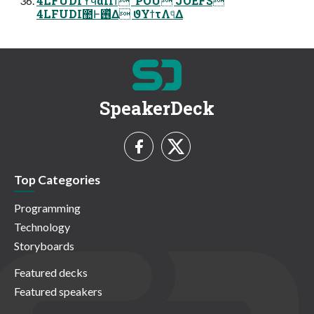
4LFUDIϓϥάΠϯ 'POU'JOEFS
4LFUDI಺Ͱ࢖ͬͯΔ ϑΥϯτΛ୳ͤΔ
SpeakerDeck
Top Categories
Programming
Technology
Storyboards
Featured decks
Featured speakers