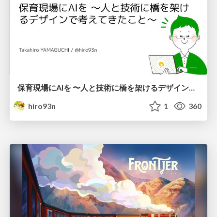
保育現場にAIを 〜人と技術に橋を架けるデザインで考えてきたこと〜 uiuxcamp2026-hoiku-ai-design
hiro93n
1
360