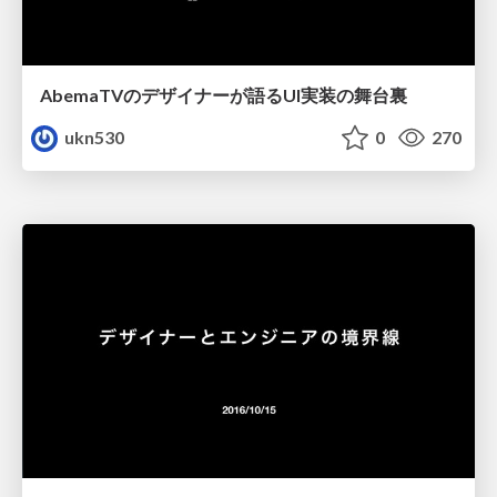
AbemaTVのデザイナーが語るUI実装の舞台裏
ukn530
0
270