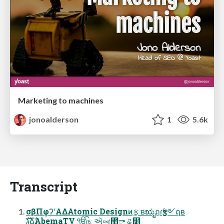
Marketing to machines
jonoalderson
1
5.6k
Transcript
σβΠφʔʹΑΔAtomic Designͷ࣮ફ ʙಋೖฤɾӡ༻ฤʙ
גࣜձࣾAbemaTV ੴ௩ ઍ༟ɾ಺ా ୡ໵