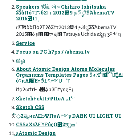
Speakers ੴ௩ ઍ༟ Chihiro Ishitsuka
גࣜձࣾαΠόʔΤʔδΣϯτ 2012೥9݄ த్ೖࣾ גࣜձࣾAbemaTV
2015೥11݄
ग़޲ גࣜձࣾαΠόʔΤʔδΣϯτ2013೥4݄ ৽ଔೖࣾ גࣜձࣾAbemaTV
2015೥6݄ ग़޲ ಺ా ୡ໵ Tatsuya Uchida ಋೖฤ ӡ༻ฤ
Service
Focus on PC h?ps:/ /abema.tv
ಋೖฤ
About Atomic Design Atoms Molecules
Organisms Templates Pages 5ͭͷ୯Ґʹ෼͚ͯ؅ཧ͞Ε͍ͯΔɺ
ύʔπΛ૊Έ߹Θͤͯ࠶ར༻Մೳͳ
ίϯϙʔωϯτͰߏ੒͢ΔσβΠϯγεςϜɻ
SketchͰελΠϧΨΠυΛ ࡞Γ·ͨ͠
Sketch CSS
໌҉2छྨͷελΠϧΨΠυΛ༻ҙ DARK UI LIGHT UI
CSSͷΧελϜϓϩύςΟ΋2छྨఆٛ
͍͟ʂAtomic Design