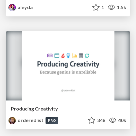
aleyda
1
1.5k
Producing Creativity
orderedlist
348
40k
PRO