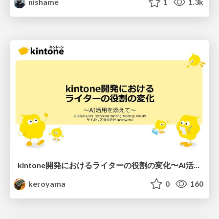
nishame
1
1.3k
kintone開発における​ライターの役割の変化​〜AI活用を添えて〜 / Changes in the Role of Writers in Kintone Development
keroyama
0
160