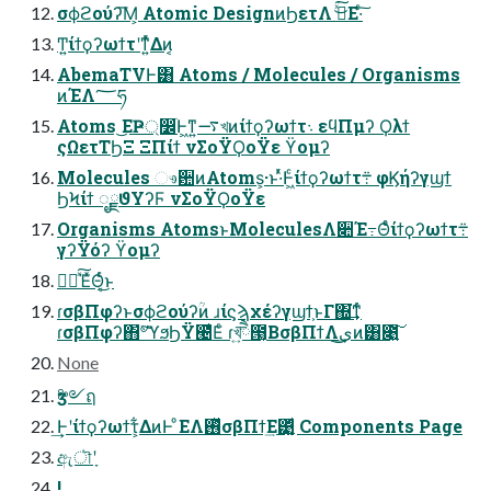
σϕϩούʔ͞Μ͕ Atomic DesignͷϦετΛ ىͯ͘͜͠Ε·ͨ͠
Ͳ͏͍͏ίϯϙʔωϯτʹͳ͍ͬͯΔͷ͔
AbemaTVͰ͸ Atoms / Molecules / Organisms
ͷΈΛ؅ཧ
Atoms ͜ΕҎ্෼ׂͰ͖ͳ͍࠷খͷίϯϙʔωϯτ܈ εϥΠμʔ Ϙλϯ
ςΩετΤϦΞ ΞΠίϯ νΣοΫϘοΫε ϔομʔ
Molecules ෳ਺ͷAtoms͕·ͱ·ͬͯͰ͖ͨίϯϙʔωϯτ܊ φϏήʔγϣϯ
ϦϞίϯ ೖྗϑΥʔϜ νΣοΫϘοΫε
Organisms AtomsͱMoleculesΛ૊Έ߹Θͤͨίϯϙʔωϯτ܊
γʔΫόʔ ϔομʔ
ಋೖͯ͠ΈͯΘ͔ͬͨ͜ͱ
ɾσβΠφʔͱσϕϩούʔؒͷ ɹίϛϡχέʔγϣϯ͕ͱΓ΍͘͢ͳͬͨ
ɾσβΠφʔ΋҆৺ͯ͠ϓϧϦΫ౤͛Εͨ ɾখཻ͍͞౓͔ΒσβΠϯΛى͜͢ͷ͸೉͍͠
None
ӡ༻ฤ
͢Ͱʹίϯϙʔωϯτ͕͋ΔͷͰ ͦΕΛ࢖ͬͯσβΠϯ͢Ε͹͍͍͚ͩ Components Page
ඇৗʹָ
͕!