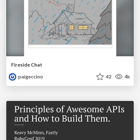
Fireside Chat
paigeccino
42
4k