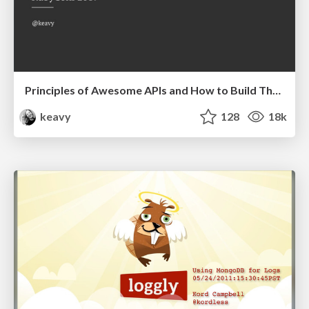
Principles of Awesome APIs and How to Build Them.
keavy
128
18k