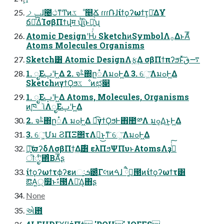
ݕࡧɺ౤ථͳͲͷػೳ௥Ճ ɾɾɾ݁Ռɺίϯϙʔωϯτ͕૿͑ΔҰํ
ճ༡ͤ͞ΔͨΊσβΠϯվम ʮͪ͜͜ΐͬͱม͍͑ͨʯ
Atomic DesignʹԊͬͨ SketchͷSymbolΛ࡞ΔͱΑͦ͞͏
Atoms Molecules Organisms
Sketch͸ Atomic DesignΛ࣮ફ͢Δ σβΠϯπʔϧͱͯ͠࠷ڧ
1. ೖΕࢠʹͰ͖Δ 2. จࣈ΍ը૾ΛมߋͰ͖Δ 3. େ͖͞ΛมߋͰ͖Δ
SketchͷγϯϘϧػೳͷಛ௃
1. ೖΕࢠʹͰ͖Δ Atoms, Molecules, Organisms
ͷ֤ཁૉΛೖΕࢠʹͰ͖Δ
2. จࣈ΍ը૾Λ มߋͰ͖Δ ಉ͡γϯϘϧͰ΋಺༰Λ มߋ͢Δ͜ͱ͕Ͱ͖Δ
3. େ͖͕͞Մม ϨΠΞ΢τΛ่͢͜ͱͳ͘ େ͖͞ΛมߋͰ͖Δ
৽͍͠ϖʔδΛσβΠϯ͢Δ࣌͸ ελΠϧΨΠυͱAtomsΛҙࣝͭͭ͠
ॊೈʹ΍ͬͨΒΑͦ͞͏ʂ
ίϯϙʔωϯτϕʔεͷઃܭ͕౰ͨΓલͷࠓɺ ࡉཻ͍౓ͷίϯϙʔωϯτ͸
ఔΑ੍͍໿ͱࣗ༝౓Λ༩͑Δ͔΋ʂ
None
એ఻