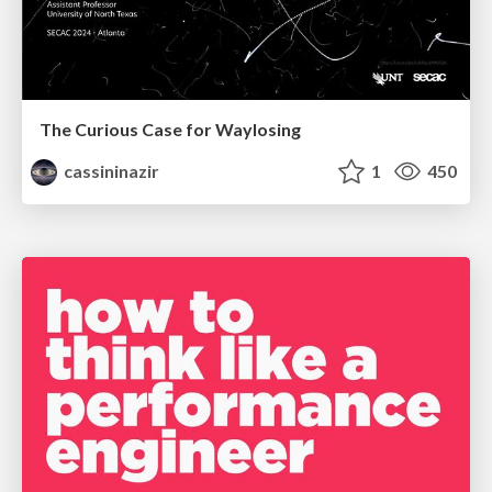
The Curious Case for Waylosing
cassininazir
1
450