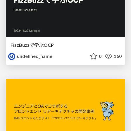
FizzBuzzで学ぶOCP
undefined_name
0
160