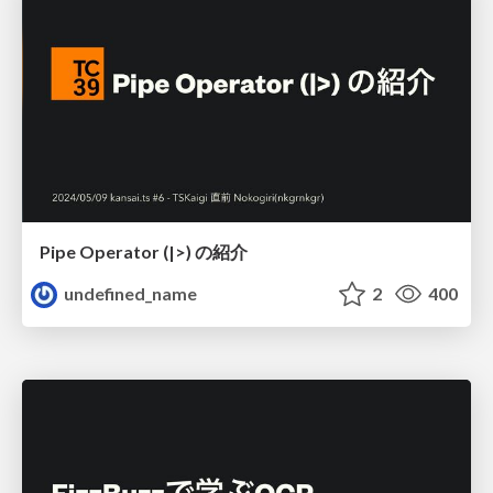
Pipe Operator (|>) の紹介
undefined_name
2
400