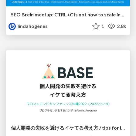
SEO Brein meetup: CTRL+C is not how to scale international SEO
lindahogenes
1
2.8k
個人開発の失敗を避けるイケてる考え方 / tips for indie hackers