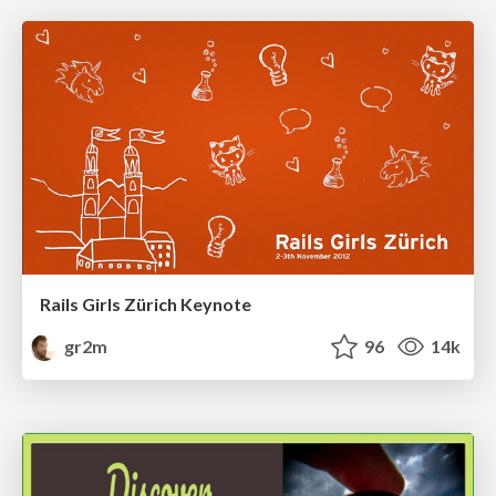
Rails Girls Zürich Keynote
gr2m
96
14k