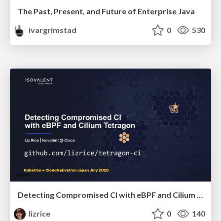
The Past, Present, and Future of Enterprise Java
ivargrimstad
0
530
Detecting Compromised CI with eBPF and Cilium Tetragon
lizrice
0
140