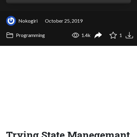
Nokogiri
October 25, 2019
Programming
1.4k
1
Trying State Manegemant