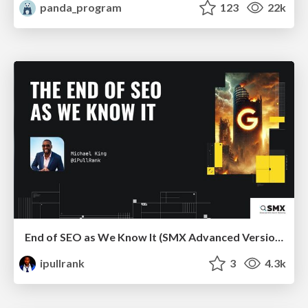
panda_program
123
22k
End of SEO as We Know It (SMX Advanced Version)
ipullrank
3
4.3k