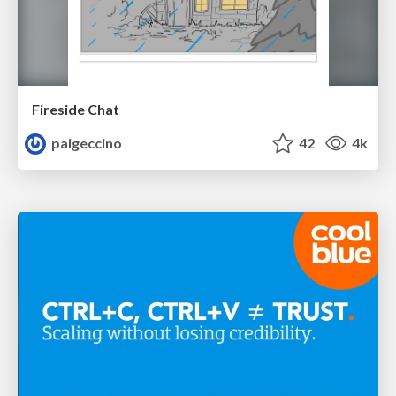
Fireside Chat
paigeccino
42
4k