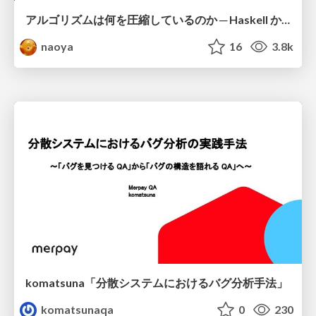
アルゴリズムは何を圧縮しているのか ─ Haskell から育った「圧縮代数」というメンタルモデル
naoya
16
3.8k
komatsuna「分散システムにおけるバグ分析手法」
komatsunaqa
0
230