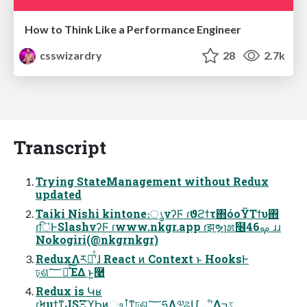
How to Think Like a Performance Engineer
csswizardry
28
2.7k
Transcript
Trying StateManagement without Redux
updated
Taiki Nishi kintone։ൃνʔϜ ɾϑϩϯτ΋όοΫΤϯυ΋
ɾि̍ͰSlashνʔϜ ɾwww.nkgr.app ɾझຯɿ೫໦ࡔ46 ɹɹ
Nokogiri(@nkgrnkgr)
ReduxΛར༻ͤͣʹɺ React ͷ Context ͱ HooksͰ
ঢ়ଶ؅ཧͯ͠ΈΔ ͱ͍͏࿩
Redux is Կʁ
ɾϞμϯͳJSΞϓϦͷෳࡶͳঢ়ଶ؅ཧΛ༧ଌՄೳʹ͢Δػߏ