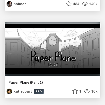
holman
464
140k
Paper Plane (Part 1)
katiecoart
1
10k
PRO