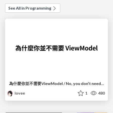
See All in Programming
為什麼你並不需要ViewModel / No, you don't need a ViewModel
lovee
1
480