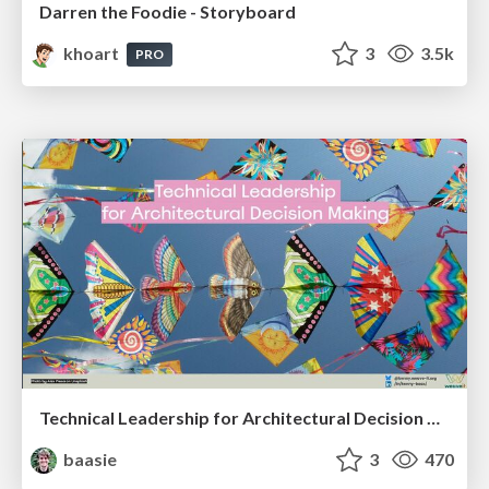
Darren the Foodie - Storyboard
khoart
3
3.5k
PRO
Technical Leadership for Architectural Decision Making
baasie
3
470