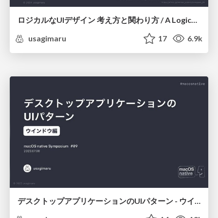
ロジカルなUIデザイン 考え方と関わり方 / A Logical Approach to UI Design, How to Think and Engage
usagimaru
17
6.9k
デスクトップアプリケーションのUIパターン - ウインドウ編（公開版） / UI Patterns of Desktop Applications - Window Layouts