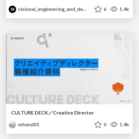
visional_engineering_and_design
6
1.4k
CULTURE DECK／Creative Director
mhand01
0
1.4k