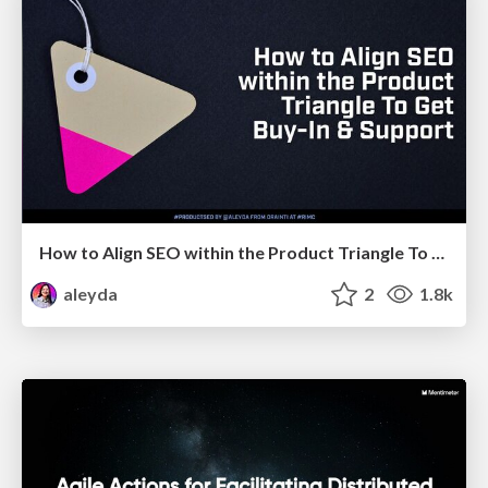
How to Align SEO within the Product Triangle To Get Buy-In & Support - #RIMC
aleyda
2
1.8k