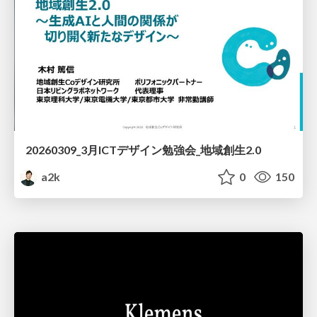
20260309_3月ICTデザイン勉強会_地域創生2.0
a2k
0
150