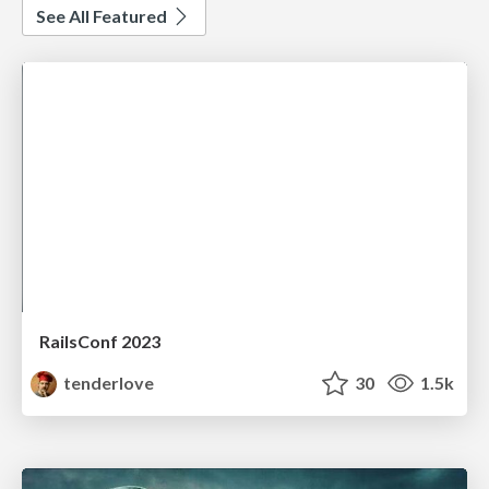
See All Featured
RailsConf 2023
tenderlove
30
1.5k