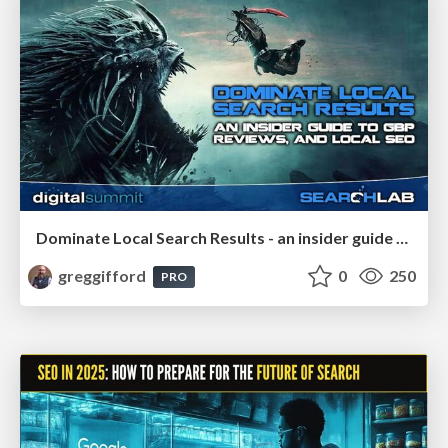
Dominate Local Search Results - an insider guide to GBP, reviews, and Local SEO
greggifford
0
250
PRO