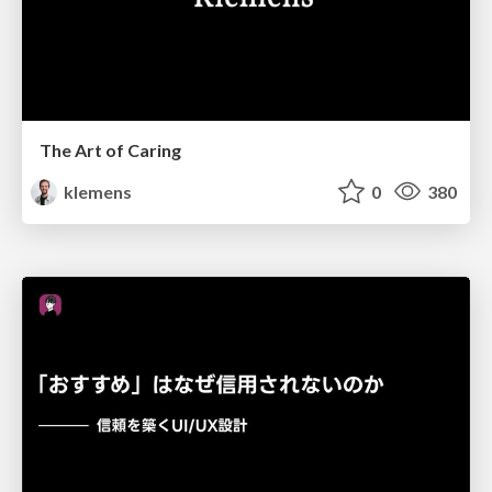
The Art of Caring
klemens
0
380