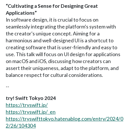
“Cultivating a Sense for Designing Great
Applications”
In software design, it is crucial to focus on
seamlessly integrating the platform's system with
the creator's unique concept. Aiming for a
harmonious and well-designed UI is a shortcut to
creating software that is user-friendly and easy to
use. This talk will focus on UI design for applications
on macOS and iOS, discussing how creators can
assert their uniqueness, adapt to the platform, and
balance respect for cultural considerations.
--
try! Swift Tokyo 2024
https://tryswift.jp/
https://tryswift.jp/_en
https://tryswifttokyo.hatenablog.com/entry/2024/0
2/26/104304