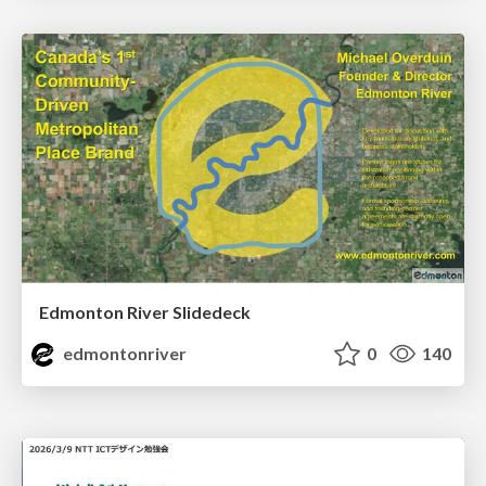
Edmonton River Slidedeck
edmontonriver
0
140