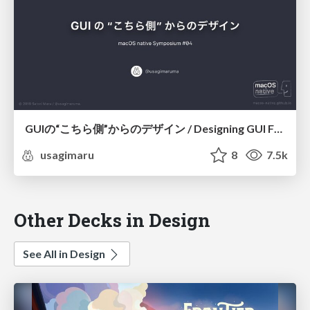
GUIの“こちら側”からのデザイン / Designing GUI Face and Face
usagimaru
8
7.5k
Other Decks in Design
See All in Design