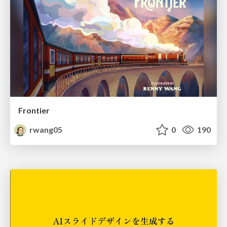
Frontier
rwang05
0
190