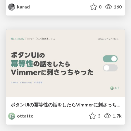
karad
0
160
ボタンUIの冪等性の話をしたらVimmerに刺さっちゃった
ottatto
3
1.7k