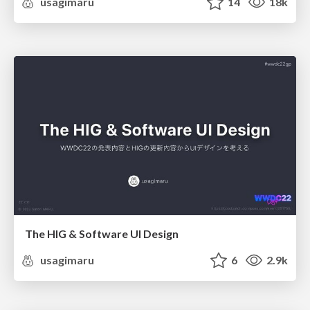
usagimaru
14
18k
The HIG & Software UI Design
usagimaru
6
2.9k