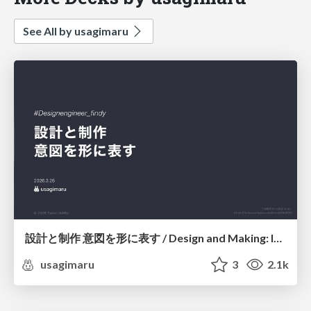
See All by usagimaru
設計と制作 意図を形に表す / Design and Making: Intent Made Form
usagimaru
3
2.1k