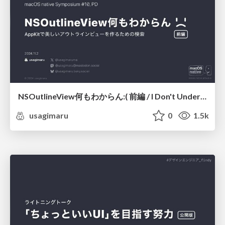
NSOutlineView何もわからん:( 前編 / I Don't Understand About NSOutlineView :( Pt. 1
usagimaru
0
1.5k