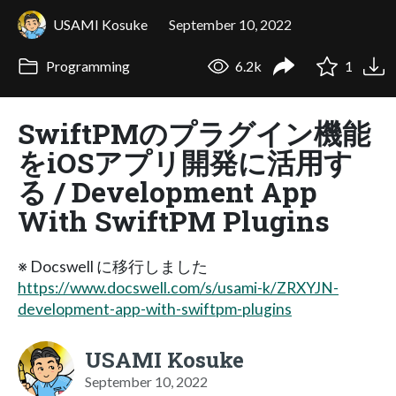
USAMI Kosuke
September 10, 2022
Programming
6.2k
1
SwiftPMのプラグイン機能
をiOSアプリ開発に活用す
る / Development App
With SwiftPM Plugins
※ Docswell に移行しました
https://www.docswell.com/s/usami-k/ZRXYJN-
development-app-with-swiftpm-plugins
USAMI Kosuke
September 10, 2022