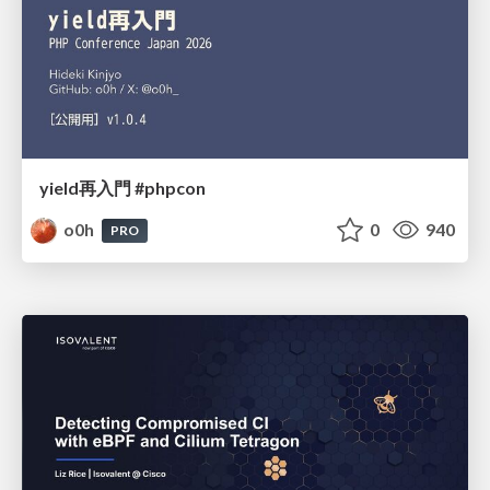
yield再入門 #phpcon
o0h
0
940
PRO