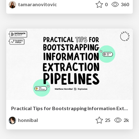
tamaranovitovic
0
360
Practical Tips for Bootstrapping Information Extraction Pipelines
honnibal
25
2k