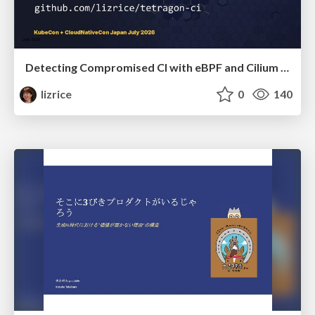
Detecting Compromised CI with eBPF and Cilium Tetragon
lizrice
0
140