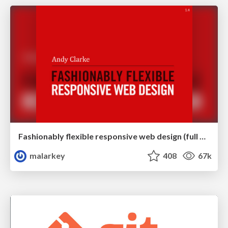
Fashionably flexible responsive web design (full day workshop)
malarkey
408
67k