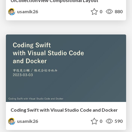
UICollectionView Compositional Layout
usamik26
0
880
Coding Swift with Visual Studio Code and Docker
usamik26
0
590