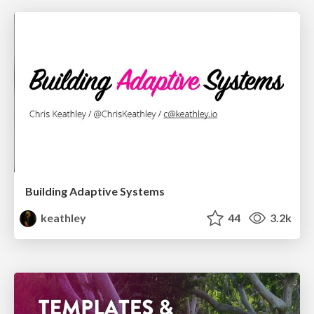
Building Adaptive Systems
keathley
44
3.2k