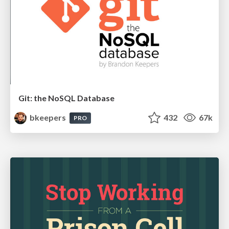
Git: the NoSQL Database
bkeepers
432
67k
PRO