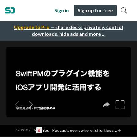
Sign in
Sign up for free
Upgrade to Pro
— share decks privately, control
downloads, hide ads and more …
·
Your Podcast. Everywhere. Effortlessly.
→
SPONSORED