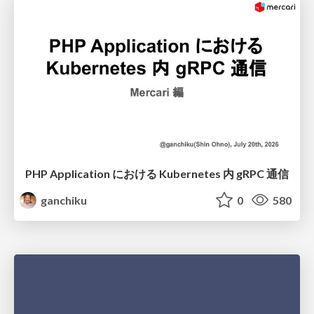
PHP Application における Kubernetes 内 gRPC 通信
ganchiku
0
580