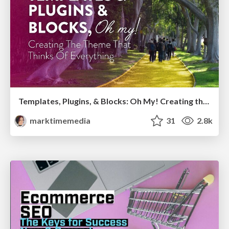
Templates, Plugins, & Blocks: Oh My! Creating the theme that thinks of everything
marktimemedia
31
2.8k