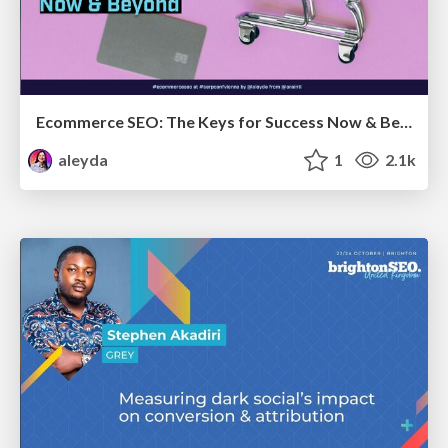
Ecommerce SEO: The Keys for Success Now & Beyond - #SERPConf2024
aleyda
1
2.1k