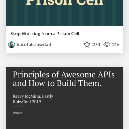
Stop Working from a Prison Cell
hatefulcrawdad
274
21k