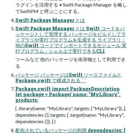
ラグインを活用する ※ Swift Package Manager を略し
てSwiftPM と呼ぶことにする。
Swift Package Manager とは
Swift Package Manager とは Swift コードをパ
ッケージとして管理する パッケージをビルドしてラ
イブラリや実行プログラムを生成する ライブラリ：
他のSwift コードでインポートできるモジュール 実
行プログラム：シェル上で実行できるCLI
ツールなど 他のパッケージを依存物として利用でき
る
パッケージ パッケージはSwift ソースファイルと
Package.swift で構成される ` `
Package.swift import PackageDescription
let package = Package( name: "MyLibrary",
products:
[ .library(name: "MyLibrary", targets: ["MyLibrary"]), ],
dependencies: [], targets: [ .target(name: "MyLibrary",
dependencies: []), ] )
配布されているパッケージの利用 dependencies: [