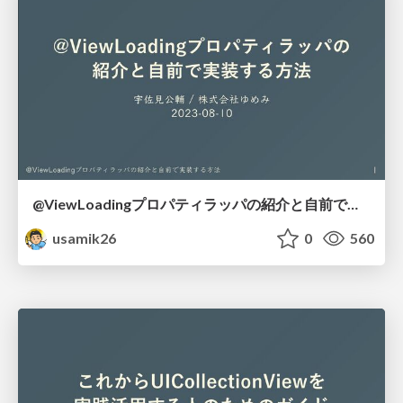
@ViewLoadingプロパティラッパの紹介と自前で実装する方法 / @ViewLoading property wrapper implementation
usamik26
0
560