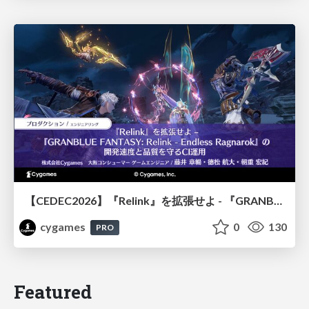
【CEDEC2026】『Relink』を拡張せよ - 『GRANBLUE FANTASY: Relink - Endless Ragnarok』の開発速度と品質を守るCI運用
cygames
0
130
PRO
Featured