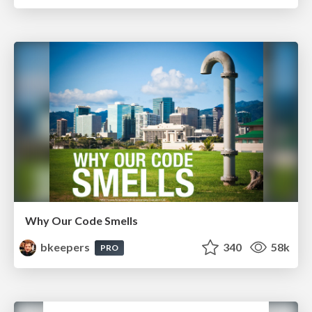
Why Our Code Smells
bkeepers
340
58k
PRO