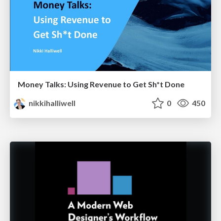
Money Talks: Using Revenue to Get Sh*t Done
nikkihalliwell
0
450