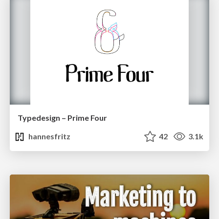
Typedesign – Prime Four
hannesfritz
42
3.1k