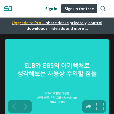
Sign in
Sign up for free
Upgrade to Pro
— share decks privately, control
downloads, hide ads and more …