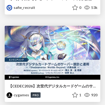
safie_recruit
0
53k
【CEDEC2026】次世代デジタルカードゲームのサーバー設計と運用 〜『Shadowverse: Worlds Beyond』の舞台裏～
cygames
1
920
PRO