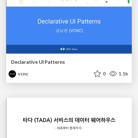
Declarative UI Patterns
vcnc
0
1.1k