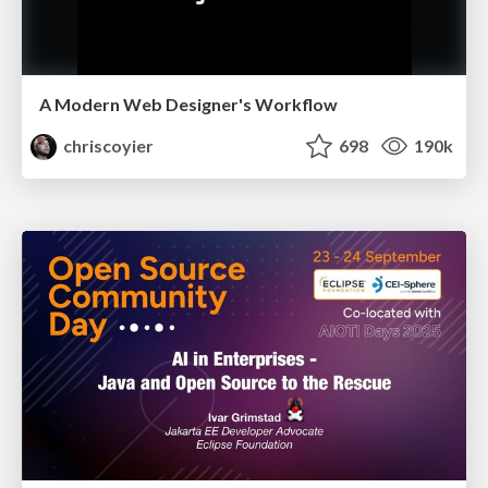
A Modern Web Designer's Workflow
chriscoyier
698
190k