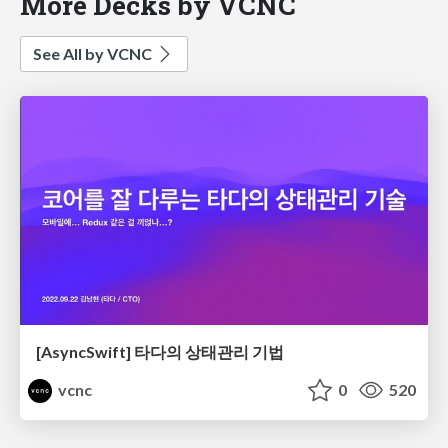
More Decks by VCNC
See All by VCNC
[AsyncSwift] 타다의 상태관리 기법
vcnc
0
520