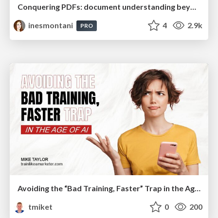
Conquering PDFs: document understanding beyond plain text
inesmontani
4
2.9k
PRO
Avoiding the “Bad Training, Faster” Trap in the Age of AI
tmiket
0
200