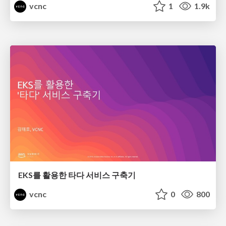
vcnc
1
1.9k
EKS를 활용한 타다 서비스 구축기
vcnc
0
800