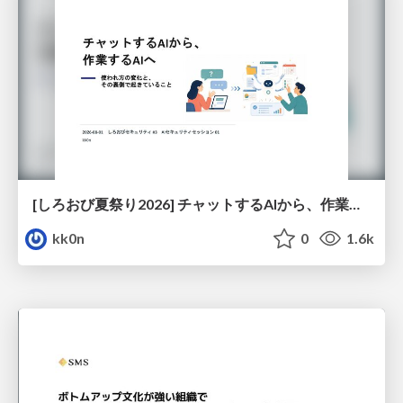
[しろおび夏祭り2026] チャットするAIから、作業するAIへ - 使われ方の変化と、その裏側で起きていること
kk0n
0
1.6k