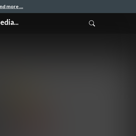
and more …
dia...