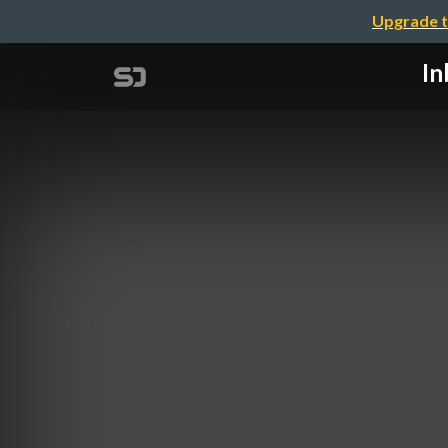
Upgrade t
In