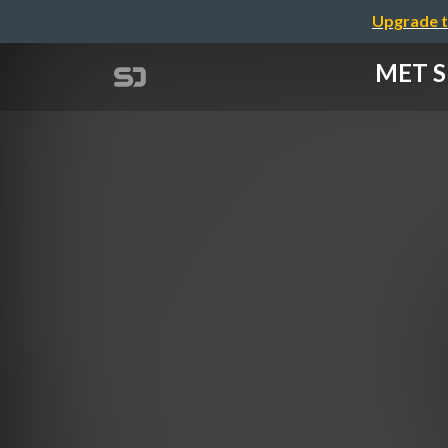
Upgrade t
MET 