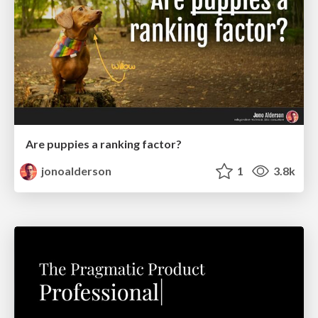
Are puppies a ranking factor?
jonoalderson
1
3.8k