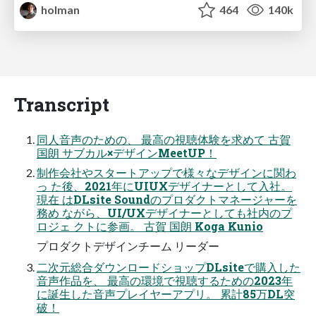
holman
464
140k
Transcript
同人音声のための、 最高の視聴体験を求めて 古賀
国朗 サブカル×デザインMeetUP！
制作会社やスタートアップで様々なデザインに関わ
っ た後、2021年にUIUXデザイナーとして入社。
現在 はDLsite Soundのプロダクトマネージャーを
務め ながら、UI/UXデザイナーとしても社内のプ
ロジェ クトに参画。 古賀 国朗 Koga Kunio
プロダクトデザインチーム リーダー
二次元総合ダウンロードショップDLsiteで購入した
音声作品を、 最高の環境で視聴するための2023年
に誕生した音声プレイヤーアプリ。 累計85万DL突
破！