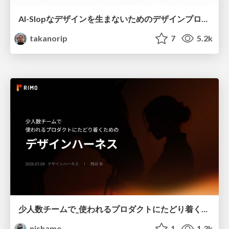
AI-Slopなデザインを生まないためのデザインプロセス戦略
takanorip
7
5.2k
少人数チームで_使われるプロダクトにたどり着くための_デザインハーネス.pdf
nishame
1
1.3k