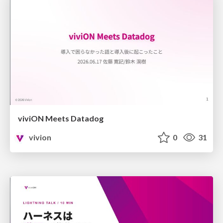
viviON Meets Datadog
vivion
0
31