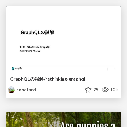
GraphQLの誤解/rethinking-graphql
sonatard
75
12k