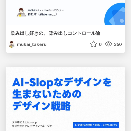
染み出し好きの、 染み出しコントロール論
mukai_takeru
0
360