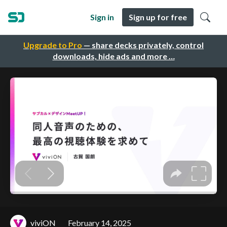
Sign in
Sign up for free
Upgrade to Pro
— share decks privately, control
downloads, hide ads and more …
viviON
February 14, 2025