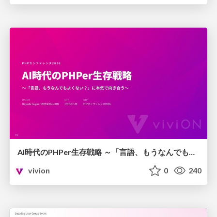
AI時代のPHPer生存戦略 ～「言語、もうなんでもよくない？」に本気で向き合う～
vivion
0
240