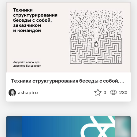
Техники структурирования беседы с собой, заказчиком и командо
ashapiro
0
230