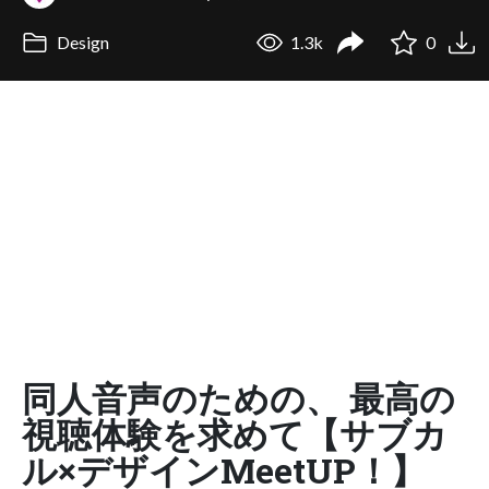
Design
1.3k
0
同人音声のための、 最高の
視聴体験を求めて【サブカ
ル×デザインMeetUP！】