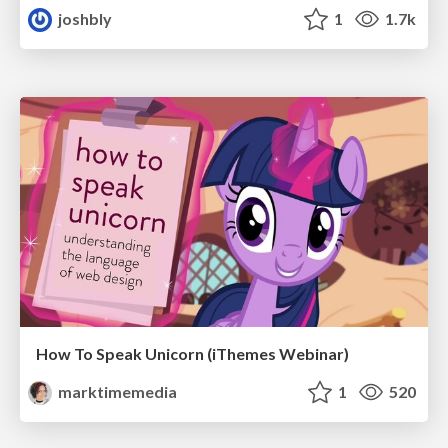
joshbly
1
1.7k
How To Speak Unicorn (iThemes Webinar)
marktimemedia
1
520