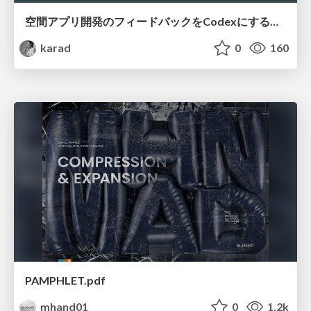
空間アプリ開発のフィードバックをCodexにするための抽象的なデザインツールの模索
karad
0
160
PAMPHLET.pdf
mhand01
0
1.2k