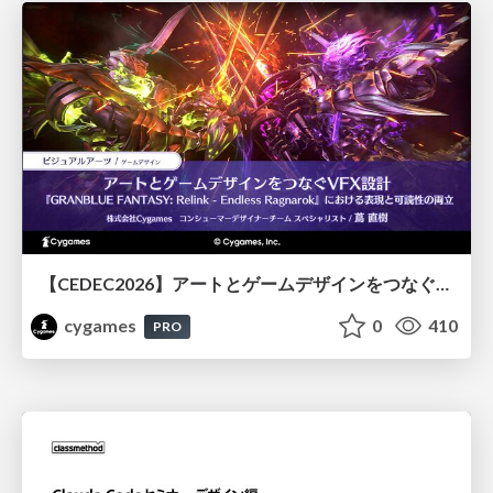
【CEDEC2026】アートとゲームデザインをつなぐVFX設計『GRANBLUE FANTASY: Relink - Endless Ragnarok』における表現と可読性の両立
cygames
0
410
PRO