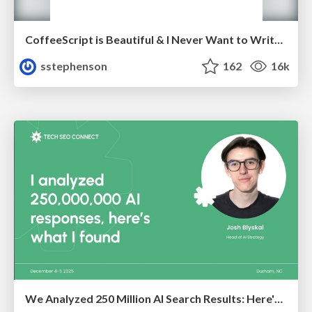
CoffeeScript is Beautiful & I Never Want to Write Plain JavaScript Again
sstephenson
162
16k
We Analyzed 250 Million AI Search Results: Here's What I Found