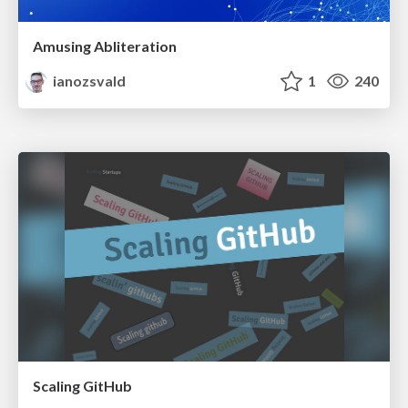
Amusing Abliteration
ianozsvald
1
240
Scaling GitHub