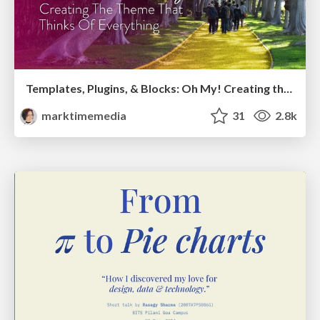
Templates, Plugins, & Blocks: Oh My! Creating the theme that thinks of everything
marktimemedia
31
2.8k