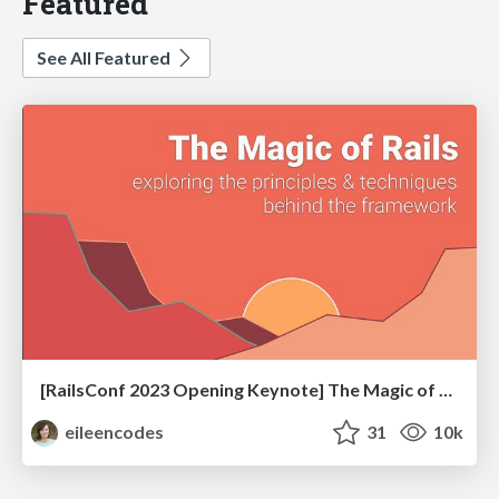
Featured
See All Featured
[RailsConf 2023 Opening Keynote] The Magic of Rails
eileencodes
31
10k