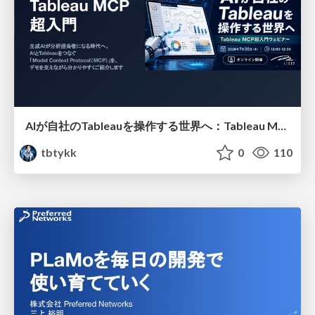
AIが自社のTableauを操作する世界へ：Tableau MCP超入門
tbtykk
0
110