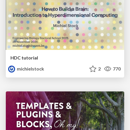
HDC tutorial
michielstock
2
770