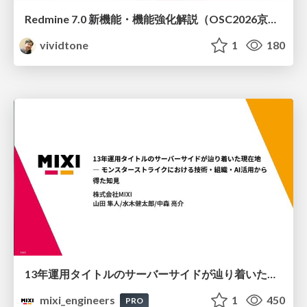
Redmine 7.0 新機能・機能強化解説（OSC2026京都ダイジェスト版）
vividtone
1
180
13年運用タイトルのサーバーサイドが辿り着いた現在地 ― モンスターストライクにおける技術・組織・AI活用から得た知見
mixi_engineers
1
450
PRO