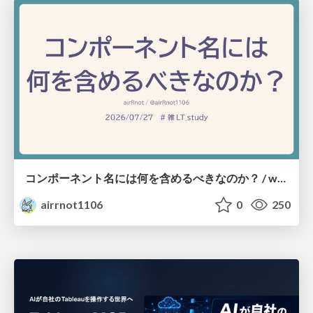
コンポーネント名には何を含めるべきなのか？ / what-should-be-included-in-component-names
airrnot1106
0
250