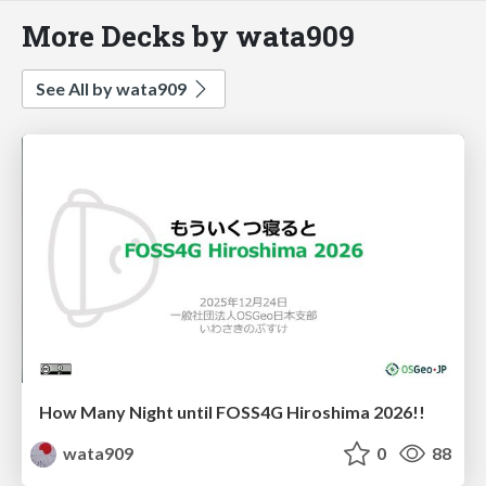
More Decks by wata909
See All by wata909
How Many Night until FOSS4G Hiroshima 2026!!
wata909
0
88