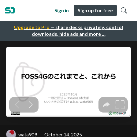
Sign in
Sign up for free
Upgrade to Pro
— share decks privately, control
downloads, hide ads and more …
wata909
October 14, 2025