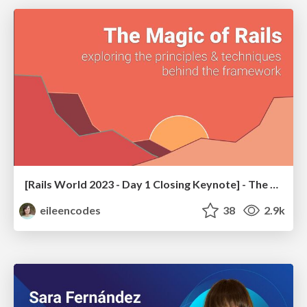
[Rails World 2023 - Day 1 Closing Keynote] - The Magic of Rails
eileencodes
38
2.9k