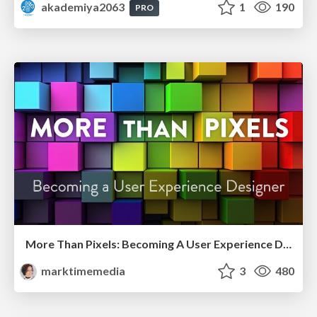
akademiya2063
1
190
PRO
More Than Pixels: Becoming A User Experience Designer
marktimemedia
3
480