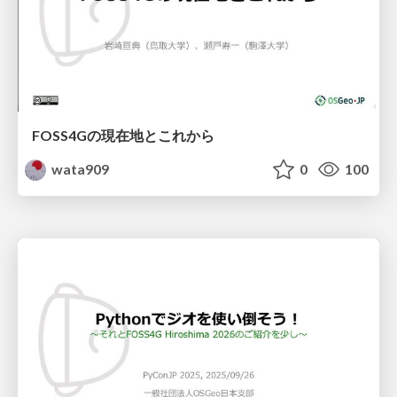
FOSS4Gの現在地とこれから
wata909
0
100