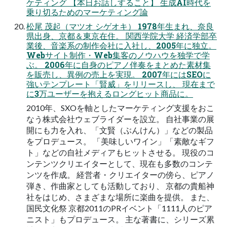
ケティング 【本日お話しすること】 生成AI時代を
乗り切るためのマーケティング論
松尾 茂起（マツオ シゲオキ） 1978年生まれ、奈良
県出身、京都＆東京在住。 関西学院大学 経済学部卒
業後、音楽系の制作会社に入社し、2005年に独立。
Webサイト制作・Web集客のノウハウを独学で学
ぶ。 2006年に自身のピアノ伴奏をまとめた素材集
を販売し、異例の売上を実現。 2007年にはSEOに
強いテンプレート「賢威」をリリースし、 現在まで
に3万ユーザーを抱えるロングヒット商品に。
2010年、SXOを軸としたマーケティング支援をおこ
なう株式会社ウェブライダーを設立。 自社事業の展
開にも力を入れ、「文賢（ぶんけん）」などの製品
をプロデュース。 「美味しいワイン」「素敵なギフ
ト」などの自社メディアもヒットさせる。 現役のコ
ンテンツクリエイターとして、現在も多数のコンテ
ンツを作成。 経営者・クリエイターの傍ら、ピアノ
弾き、作曲家としても活動しており、 京都の貴船神
社をはじめ、さまざまな場所に楽曲を提供。 また、
国民文化祭 京都2011のPRイベント「1111人のピア
ニスト」もプロデュース。 主な著書に、シリーズ累