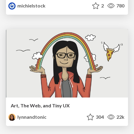
michielstock
2
780
Art, The Web, and Tiny UX
lynnandtonic
304
22k