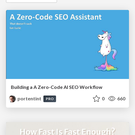
Building a A Zero-Code AI SEO Workflow
portentint
0
660
PRO