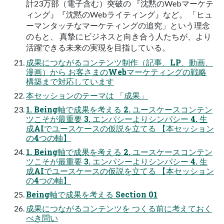
計23万部（電子含む）突破の 『沈黙のWebマーケテ
ィング』『沈黙のWebライティング』など。 「ヒュ
ーマンタッチなマーケティングの追究」という理念
のもと、 真摯にビジネスと向き合う人たちが、より
活躍できる未来の実現を目指している。
成果につながるコンテンツ制作（記事、LP、動画、
漫画）から お客さまのWebマーケティングの戦略
構築まで対応しています
本セッションのテーマは 「成果」
1. Being軸で成果を考える 2. ユースケースコンテン
ツこそが最重要 3. エンパシーよりシンパシー 4. 生
成AIでユースケースの仮説を立てる 【本セッション
の4つの軸】
1. Being軸で成果を考える 2. ユースケースコンテン
ツこそが最重要 3. エンパシーよりシンパシー 4. 生
成AIでユースケースの仮説を立てる 【本セッション
の4つの軸】
Being軸で成果を考える Section 01
成果につながるコンテンツを つくる前に考えておく
べき問い