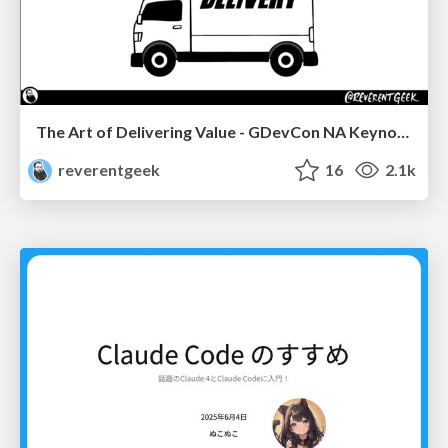
The Art of Delivering Value - GDevCon NA Keynote
reverentgeek
16
2.1k