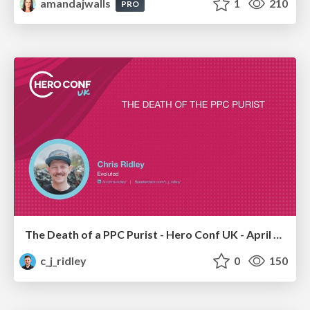
amandajwalls
1
210
PRO
The Death of a PPC Purist - Hero Conf UK - April 2026 - Chris Ridley
c_j_ridley
0
150