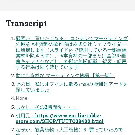
Transcript
顧客が「買いたくなる」 コンテンツマーケティング
の極意 ※本資料の著作権は株式会社ウェブライダー
に帰属します（スライド内で使用している一部画像
素材を除きます）。 ※本資料の一部または全部を画
像キャプチャなどし、外部に無断転載・複製・転用
する行為は固く禁じています。
世にも奇妙な マーケティング物語 【第一話】
その日、私はオフィスに飾るための 壁掛けアートを
探していました
None
しかし、その2時間後・・・
引用元：https://www.emilio-robba-
store.com/SHOP/TUTTO38400.html
なぜか、観葉植物（人工植物）を 買っていたので