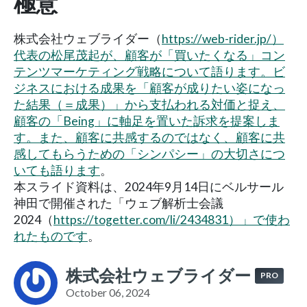
極意
株式会社ウェブライダー（
https://web-rider.jp/）
代表の松尾茂起が、顧客が「買いたくなる」コン
テンツマーケティング戦略について語ります。ビ
ジネスにおける成果を「顧客が成りたい姿になっ
た結果（＝成果）」から支払われる対価と捉え、
顧客の「Being」に軸足を置いた訴求を提案しま
す。また、顧客に共感するのではなく、顧客に共
感してもらうための「シンパシー」の大切さにつ
いても語ります
。
本スライド資料は、2024年9月14日にベルサール
神田で開催された「ウェブ解析士会議
2024（
https://togetter.com/li/2434831）」で使わ
れたものです
。
株式会社ウェブライダー
PRO
October 06, 2024