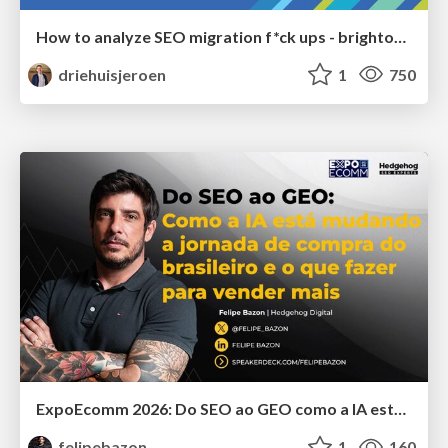
How to analyze SEO migration f*ck ups - brightonSEO 2026
driehuisjeroen
1
750
ExpoEcomm 2026: Do SEO ao GEO como a IA está Mudando o Comportamento de Busca dos Brasileiros e o que Fazer para Vender Mais
felipebazon
1
160