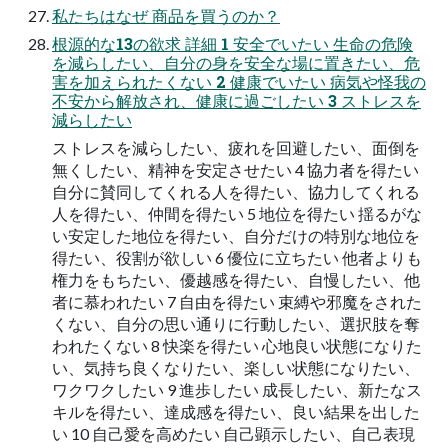
私たちはなぜ 商品を買うのか？
根源的な13の欲求 詳細 1 安全でいたい 生命の危険
を減らしたい、自分の身を安全な場に置きたい、危
害を加えられたくない 2 健康でいたい 病気や怪我の
不安から解放され、健康に過ごしたい 3 ストレスを
減らしたい
ストレスを減らしたい、疲れを回避したい、面倒を
無くしたい、精神を安定させたい 4 協力者を得たい
自分に賛同してくれる人を得たい、協力してくれる
人を得たい、仲間を得たい 5 地位を得たい 揺るがな
い安定した地位を得たい、自分だけの特別な地位を
得たい、役割が欲しい 6 優位に立ちたい 他者よりも
権力をもちたい、優越感を得たい、自慢したい、他
者に慕われたい 7 自由を得たい 束縛や邪魔をされた
くない、自分の思い通りに行動したい、選択肢を奪
われたくない 8 快楽を得たい 心地良い状態になりた
い、気持ち良くなりたい、楽しい状態になりたい、
ワクワクしたい 9 進歩したい 成長したい、新たなス
キルを得たい、達成感を得たい、良い結果を出した
い 10 自己愛を高めたい 自己顕示したい、自己表現