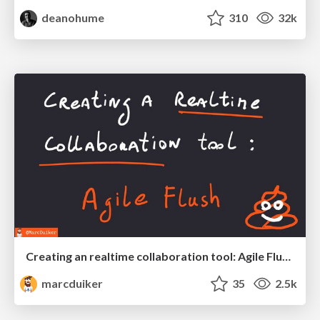
deanohume
310
32k
Creating an realtime collaboration tool: Agile Flush - .NET Oxford
marcduiker
35
2.5k