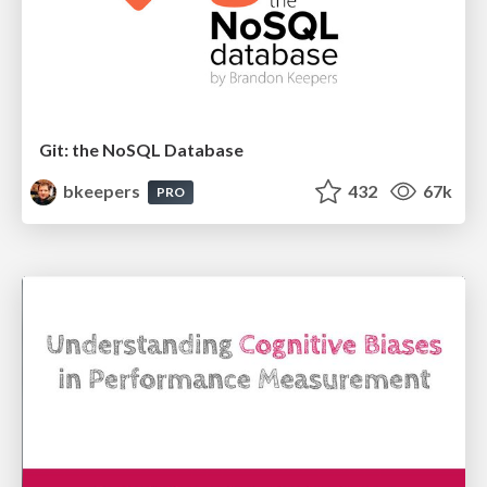
Git: the NoSQL Database
bkeepers
432
67k
PRO