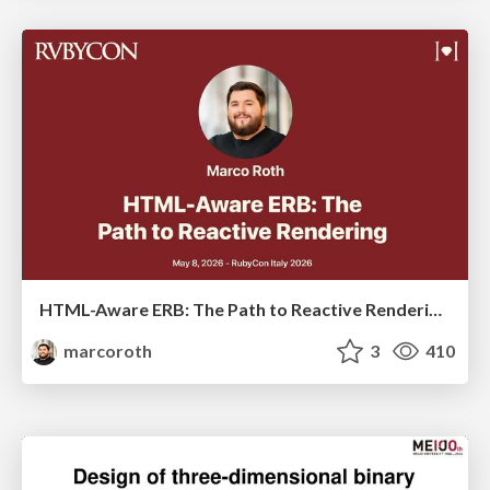
HTML-Aware ERB: The Path to Reactive Rendering @ RubyCon 2026, Rimini, Italy
marcoroth
3
410