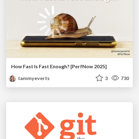
How Fast Is Fast Enough? [PerfNow 2025]
tammyeverts
3
730