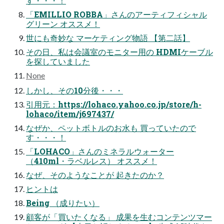
す・・・！
「EMILLIO ROBBA」さんのアーティフィシャル
グリーン オススメ！
世にも奇妙な マーケティング物語 【第二話】
その日、私は会議室のモニター用の HDMIケーブル
を探していました
None
しかし、その10分後・・・
引用元：https://lohaco.yahoo.co.jp/store/h-
lohaco/item/j697437/
なぜか、ペットボトルのお水も 買っていたので
す・・・！
「LOHACO」さんのミネラルウォーター
（410ml・ラベルレス） オススメ！
なぜ、そのようなことが 起きたのか？
ヒントは
Being （成りたい）
顧客が「買いたくなる」 成果を生むコンテンツマー