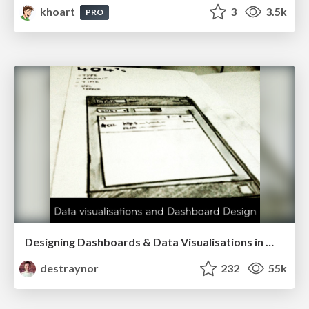
khoart
3
3.5k
PRO
Designing Dashboards & Data Visualisations in Web Apps
destraynor
232
55k