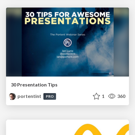
30 Presentation Tips
portentint
1
360
PRO