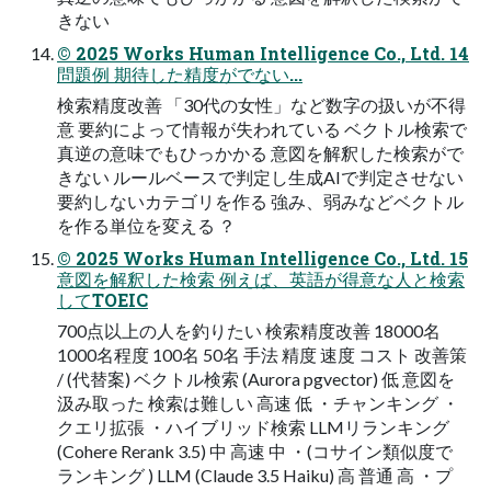
きない
© 2025 Works Human Intelligence Co., Ltd. 14
問題例 期待した精度がでない...
検索精度改善 「30代の⼥性」など数字の扱いが不得
意 要約によって情報が失われている ベクトル検索で
真逆の意味でもひっかかる 意図を解釈した検索がで
きない ルールベースで判定し⽣成AIで判定させない
要約しないカテゴリを作る 強み、弱みなどベクトル
を作る単位を変える ？
© 2025 Works Human Intelligence Co., Ltd. 15
意図を解釈した検索 例えば、英語が得意な⼈と検索
してTOEIC
700点以上の⼈を釣りたい 検索精度改善 18000名
1000名程度 100名 50名 手法 精度 速度 コスト 改善策
/ (代替案) ベクトル検索 (Aurora pgvector) 低 意図を
汲み取った 検索は難しい 高速 低 ・チャンキング ・
クエリ拡張 ・ハイブリッド検索 LLMリランキング
(Cohere Rerank 3.5) 中 高速 中 ・(コサイン類似度で
ランキング ) LLM (Claude 3.5 Haiku) 高 普通 高 ・プ