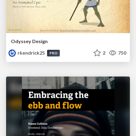
Odyssey Design
rkendrick25
2
750
PRO