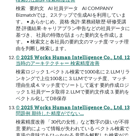
検索 要約文 AI 社員データ AI COMPANY
Bizmatchでは、2ステップで⽣成AIを利⽤していま
す。 • あらかじめ、資格‧免許‧業務経験歴‧研修受講
歴‧評価結果‧キャリアプラン申告などの社員データに
基づき、 社員の特徴が詰まった要約⽂を作成しま
す。 • 検索⽂と各社員の要約⽂のマッチ度‧マッチ理
由を判断し検索します。
© 2025 Works Human Intelligence Co., Ltd. 12
当時のアーキテクチャー 検索精度改善
検索ロジック 1. ベクトル検索で1000名に 2. LLMリラ
ンキングで上位100名に 3. LLMでマッチ度、マッチ
理由⽣成 4. マッチ度でソートして返す 要約作成ロジ
ック 1. 社員データ取得 2. LLMで要約⽂作成 3. 要約を
ベクトル化してDB保存
© 2025 Works Human Intelligence Co., Ltd. 13
問題例 期待した精度がでない...
検索精度改善 「30代の⼥性」など数字の扱いが不得
意 要約によって情報が失われている ベクトル検索で
真逆の意味でもひっかかる 意図を解釈した検索がで