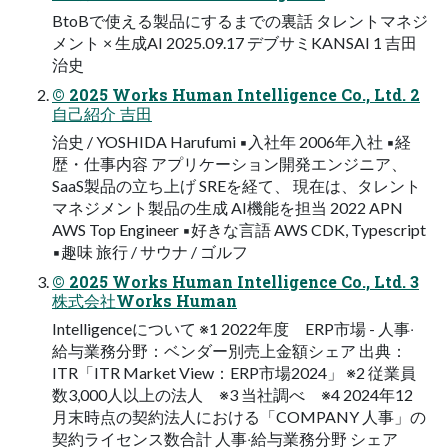
BtoBで使える製品にするまでの裏話 タレントマネジ
メント × ⽣成AI 2025.09.17 デブサミKANSAI 1 吉⽥
治史
© 2025 Works Human Intelligence Co., Ltd. 2
⾃⼰紹介 吉田
治史 / YOSHIDA Harufumi ▪入社年 2006年入社 ▪経
歴・仕事内容 アプリケーション開発エンジニア、
SaaS製品の立ち上げ SREを経て、 現在は、タレント
マネジメント製品の生成 AI機能を担当 2022 APN
AWS Top Engineer ▪好きな言語 AWS CDK, Typescript
▪趣味 旅行 / サウナ / ゴルフ
© 2025 Works Human Intelligence Co., Ltd. 3
株式会社Works Human
Intelligenceについて ※1 2022年度 ERP市場 - ⼈事‧
給与業務分野：ベンダー別売上⾦額シェア 出典：
ITR「ITR Market View：ERP市場2024」 ※2 従業員
数3,000⼈以上の法⼈ ※3 当社調べ ※4 2024年12
⽉末時点の契約法⼈における「COMPANY ⼈事」の
契約ライセンス数合計 ⼈事‧給与業務分野 シェア