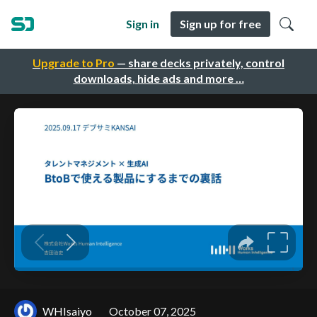
Sign in
Sign up for free
Upgrade to Pro
— share decks privately, control
downloads, hide ads and more …
WHIsaiyo
October 07, 2025