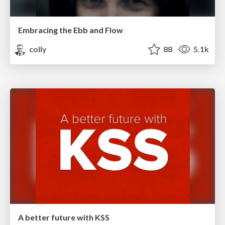
Embracing the Ebb and Flow
colly
88
5.1k
A better future with KSS