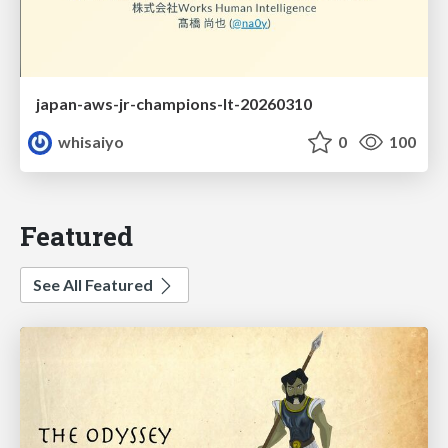
japan-aws-jr-champions-lt-20260310
whisaiyo
0
100
Featured
See All Featured