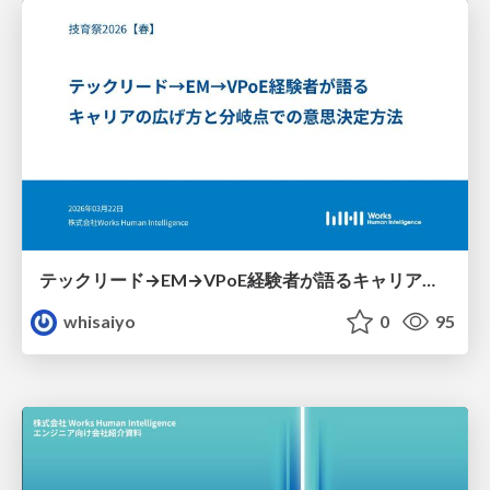
テックリード→EM→VPoE経験者が語るキャリアの広げ方と分岐点での意思決定方法
whisaiyo
0
95