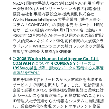
No.1※1 国内⼤⼿法⼈※2の 3社に1社※3が利⽤ 管理デ
ータ数 540万⼈※4 ソリューション 今後の戦略 会社
概要 会社名 事業内容 設⽴年 従業員数 株式会社
Works Human Intelligence ⼤⼿企業向け統合⼈事シ
ステム「COMPANY」の 開発‧販売‧サポート、HR関
連サービスの提供 2019年8⽉1⽇ 2,198名（連結）※
※2024年12⽉末時点 AI‧データ活⽤のための新部⾨設
⽴ ⼈的資本マネジメント強化 前代未聞の⼤規模クラ
ウドシフト WHIエンジニアの魅⼒ フルスタック開発
豊富な学習機会 ⼤規模なERP開発
© 2025 Works Human Intelligence Co., Ltd.
COMPANYについて 4 COMPANYシリーズは
1996年の誕⽣以降、膨⼤なデータを蓄積する⼈事管
理製品を中⼼に
業務を効率化するサービスから⼈材戦略を実現する
サービスまで領域を拡⼤してきました。 勤怠管理 ⼤
企業で必要とされる 多種多様な勤務形態に 柔軟に対
応 シームレスな情報連携による 勤怠状況の⾒える化
ID管理 ⼊社予定者からの情報 をシステムに⾃動連携
し、業務効率化を実現 タレント マネジメント 従業