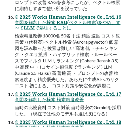
ロンプトの改善 RAGを参考にしたが、ベクトル検索
に期待しすぎて使い所を誤っていた
© 2025 Works Human Intelligence Co., Ltd. 16
意図を解釈した検索 RAG(ベクトル検索)をやめ、す
べてLLMで処理することに
検索精度改善 18000名 50名 手法 精度 速度 コスト 改
善策 / (代替案) ベクトル検索 (Aurora pgvector) 低 意
図を汲み取った 検索は難しい 高速 低 ・チャンキン
グ ・クエリ拡張 ・ハイブリッド検索 ・ルールベー
スでフィルタ LLMリランキング (Cohere Rerank 3.5)
中 高速 中 ・(コサイン類似度でランキング ) LLM
(Claude 3.5 Haiku) 高 普通 高 ・プロンプトの改善 検
索速度より精度優先した。あらたに生成AIへのリク
エスト増による、 コスト対策や安定化が課題に
© 2025 Works Human Intelligence Co., Ltd. 17
意図を解釈した検索 検索精度改善
当時の比較資料 コスト対策 当時最安のGeminiを採用
した。（現在では他のモデルも選択肢になる）
© 2025 Works Human Intelligence Co., Ltd. 18