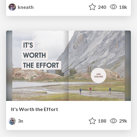
kneath
240
18k
It's Worth the Effort
3n
188
29k