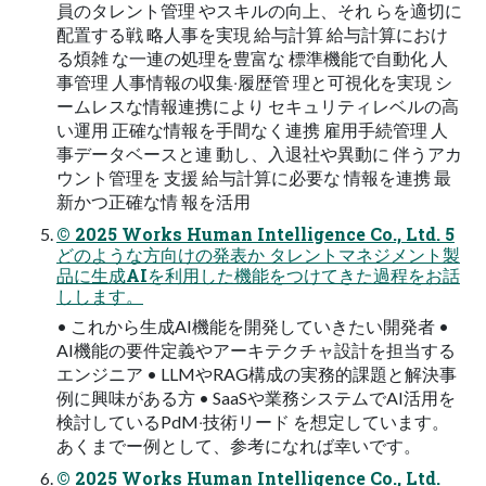
員のタレント管理 やスキルの向上、それ らを適切に
配置する戦 略⼈事を実現 給与計算 給与計算におけ
る煩雑 な⼀連の処理を豊富な 標準機能で⾃動化 ⼈
事管理 ⼈事情報の収集‧履歴管 理と可視化を実現 シ
ームレスな情報連携により セキュリティレベルの⾼
い運⽤ 正確な情報を⼿間なく連携 雇⽤⼿続管理 ⼈
事データベースと連 動し、⼊退社や異動に 伴うアカ
ウント管理を ⽀援 給与計算に必要な 情報を連携 最
新かつ正確な情 報を活⽤
© 2025 Works Human Intelligence Co., Ltd. 5
どのような⽅向けの発表か タレントマネジメント製
品に⽣成AIを利⽤した機能をつけてきた過程をお話
しします。
• これから⽣成AI機能を開発していきたい開発者 •
AI機能の要件定義やアーキテクチャ設計を担当する
エンジニア • LLMやRAG構成の実務的課題と解決事
例に興味がある⽅ • SaaSや業務システムでAI活⽤を
検討しているPdM‧技術リード を想定しています。
あくまでー例として、参考になれば幸いです。
© 2025 Works Human Intelligence Co., Ltd.