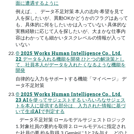
⾯に遭遇するように
例えば、、 データ不⾜対策 本⼈の志向‧希望を⾒て
⼈を探したいが、異動OKかどうかのフラグはあって
も、具体的に何をしたいかは⼊っていない 具体的な
実務経験に応じて⼈を探したいが、⼤まかな仕事内
容はわかっても細かいタスクレベルの情報が⼊って
いない
© 2025 Works Human Intelligence Co., Ltd.
22 データを⼊れる機能を開発 ひとつの解決策とし
て、社員本⼈がデータを⼊れたくなるような機能を
開発
⾃律的な⼊⼒をサポートする機能「マイページ」 デ
ータ不⾜対策
© 2025 Works Human Intelligence Co., Ltd.
23 AIを使ってサジェストする いろいろなサジェス
トを本⼈に提供する部分は、⼊⼒された情報に基づ
いて⽣成AIで判定する
データ不⾜対策 ロールモデルサジェストロジック
1. 対象社員の要約を取得 2. ロールモデルに指定され
た社員の要 約を取得 3. Geminiに1と2を与え、どのよ