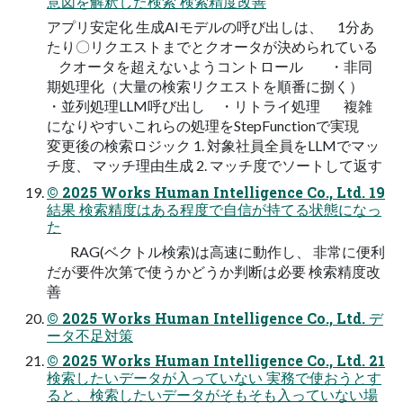
意図を解釈した検索 検索精度改善
アプリ安定化 生成AIモデルの呼び出しは、 1分あ
たり〇リクエストまでとクオータが決められている
クオータを超えないようコントロール ・非同
期処理化（大量の検索リクエストを順番に捌く）
・並列処理LLM呼び出し ・リトライ処理 複雑
になりやすいこれらの処理をStepFunctionで実現
変更後の検索ロジック 1. 対象社員全員をLLMでマッ
チ度、 マッチ理由⽣成 2. マッチ度でソートして返す
© 2025 Works Human Intelligence Co., Ltd. 19
結果 検索精度はある程度で⾃信が持てる状態になっ
た
RAG(ベクトル検索)は⾼速に動作し、 ⾮常に便利
だが要件次第で使うかどうか判断は必要 検索精度改
善
© 2025 Works Human Intelligence Co., Ltd. デ
ータ不⾜対策
© 2025 Works Human Intelligence Co., Ltd. 21
検索したいデータが⼊っていない 実務で使おうとす
ると、検索したいデータがそもそも⼊っていない場