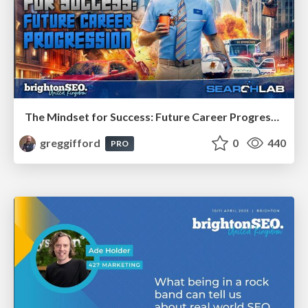
The Mindset for Success: Future Career Progression
greggifford
0
440
PRO