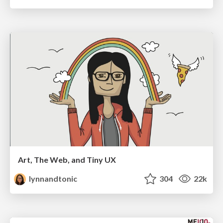
Art, The Web, and Tiny UX
lynnandtonic
304
22k