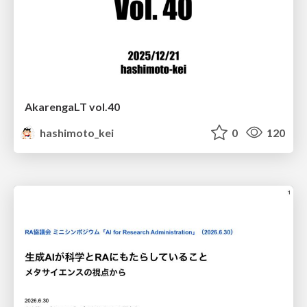
AkarengaLT vol.40
hashimoto_kei
0
120