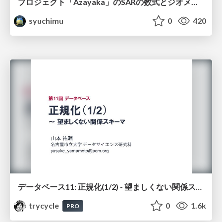
プロジェクト「Azayaka」のSARの数式とジオメトリ
syuchimu
0
420
データベース11: 正規化(1/2) - 望ましくない関係スキーマ
trycycle
0
1.6k
PRO