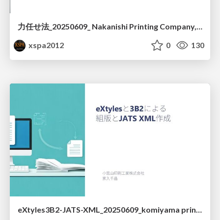
力任せ法_20250609_ Nakanishi Printing Company, Ltd
xspa2012
0
130
eXtyles3B2-JATS-XML_20250609_komiyama printing co.,Ltd..