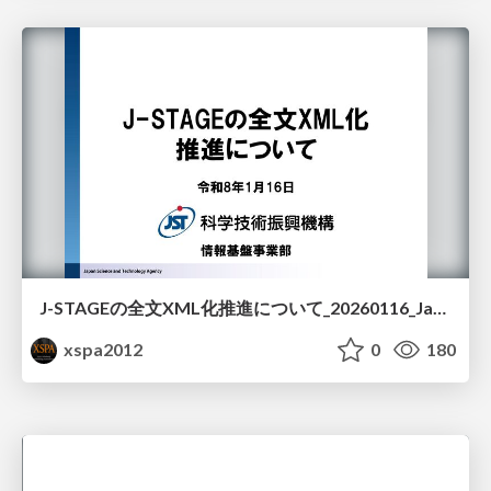
J-STAGEの全文XML化推進について_20260116_Japan Science and Technology Agency
xspa2012
0
180