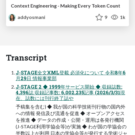
Context Engineering - Making Every Token Count
addyosmani
9
1k
Transcript
J-STAGE全文XML登載 必須化について 令和8年6
月29日 情報事業部
J-STAGE 2 ◆ 1999年サービス開始 ◆ 収録誌数:
4,396誌 収録記事数: 6,002,235記事 (2026/3/31現
在、誌数には刊行終了誌や
予稿集を含む) ◆ 我が国の科学技術刊行物の国内外
への情報 発信及び流通を促進 ◆ オープンアクセス
を推進 ◆ データの作成・公開・運用は各発行機関
(J-STAGE利用学協会等)が実施 ◆ わが国の学協会の
半数以上が利用 日本の学協会等が発行する学術ジャ