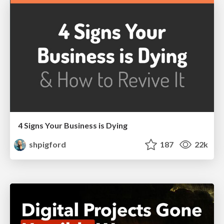
4 Signs Your Business is Dying
shpigford
187
22k