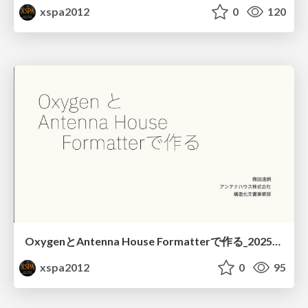
xspa2012
0
120
OxygenとAntenna House Formatterで作る_20250609_Antenna House
xspa2012
0
95