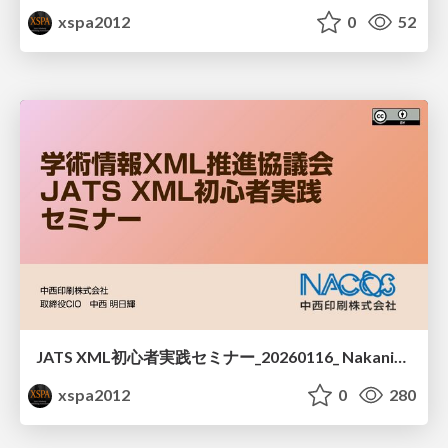
xspa2012
0
52
JATS XML初心者実践セミナー_20260116_ Nakanishi Printing Company, Ltd
xspa2012
0
280