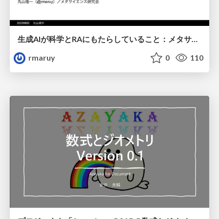
生成AIが科学とRAにもたらしていること：メタサイエンスの視点から
rmaruy
0
110