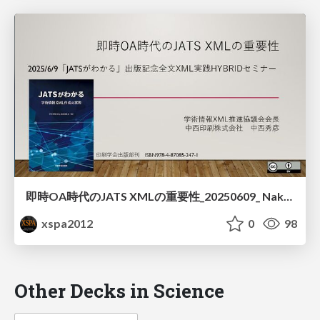
即時OA時代のJATS XMLの重要性_20250609_ Nakanishi Printing Company, Ltd.
xspa2012
0
98
Other Decks in Science