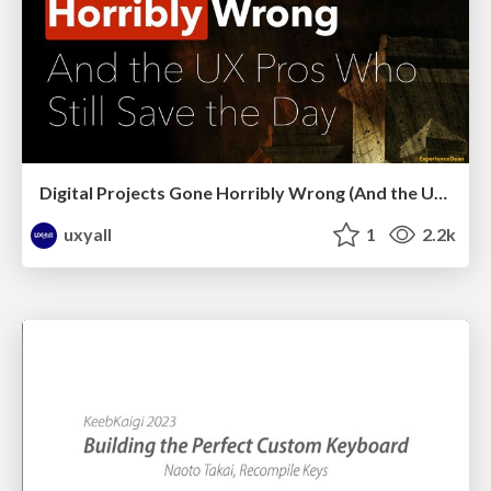
Digital Projects Gone Horribly Wrong (And the UX Pros Who Still Save the Day) - Dean Schuster
uxyall
1
2.2k