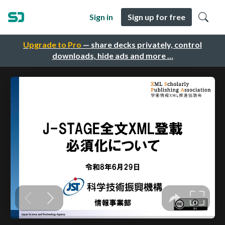
Sign in
Sign up for free
Upgrade to Pro
— share decks privately, control
downloads, hide ads and more …