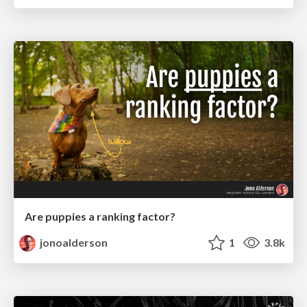
Are puppies a ranking factor?
jonoalderson
1
3.8k