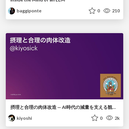
baggiponte
0
210
摂理と合理の肉体改造 — AI時代の減量を支える観測・制御・継続
kiyoshi
0
2k