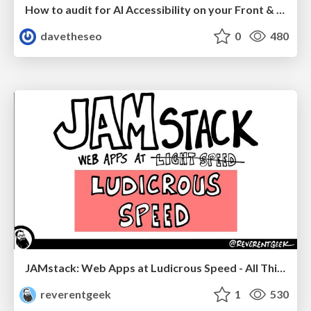
How to audit for AI Accessibility on your Front & Back End
davetheseo
0
480
JAMstack: Web Apps at Ludicrous Speed - All Things Open 2022
reverentgeek
1
530