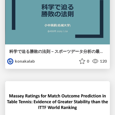
科学で迫る勝敗の法則－スポーツデータ分析の最前線 (刈谷市連携講座．2026年7月) / The principle of victory discovered by science. at Kariya City, 2027.07
konakalab
0
120