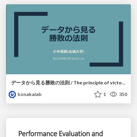
データから見る勝敗の法則 / The principle of victory discovered by science (open lecture in NSSU)
konakalab
1
350