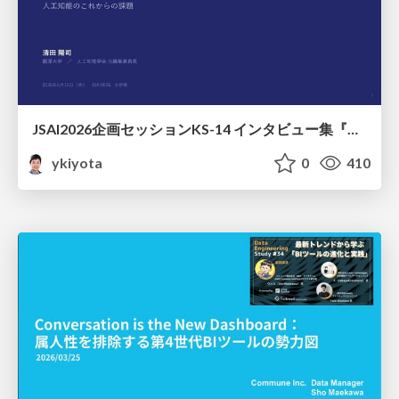
JSAI2026企画セッションKS-14 インタビュー集『⼈⼯知能と哲学と四つの問い』が提起する⼈⼯知能のこれからの課題 趣旨説明 / JSAI2026 Special Session: A Collection of Interviews, “Artificial Intelligence, Philosophy, and Four Questions”
ykiyota
0
410