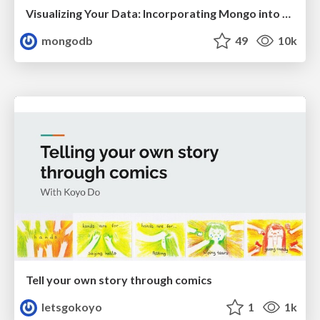
Visualizing Your Data: Incorporating Mongo into Loggly Infrastructure
mongodb
49
10k
Tell your own story through comics
letsgokoyo
1
1k