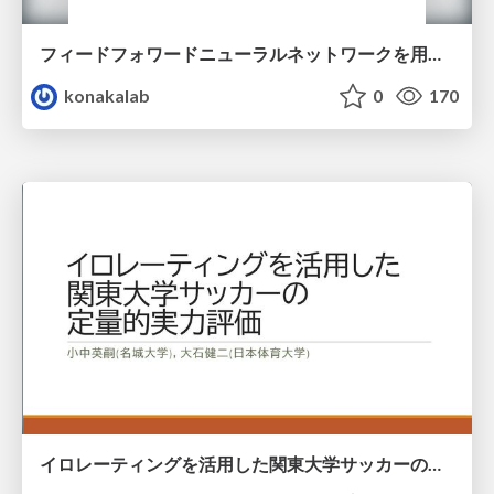
フィードフォワードニューラルネットワークを用いた記号入出力制御系に対する制御器設計 / Controller Design for Augmented Systems with Symbolic Inputs and Outputs Using Feedforward Neural Network
konakalab
0
170
イロレーティングを活用した関東大学サッカーの定量的実力評価 / A quantitative performance evaluation of Kanto University Football Association using Elo rating