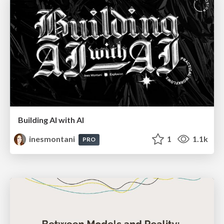
Building AI with AI
inesmontani
1
1.1k
PRO