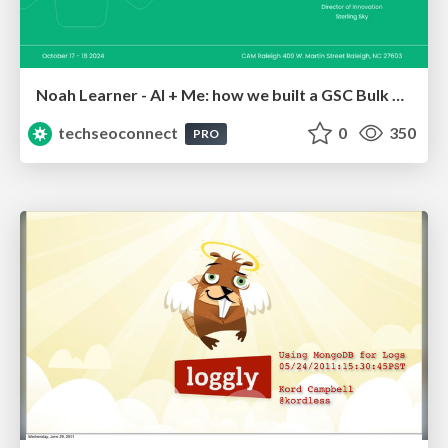
Noah Learner - AI + Me: how we built a GSC Bulk Export data pipeline
techseoconnect
0
350
PRO