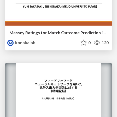
Massey Ratings for Match Outcome Prediction in Table Tennis: Evidence of Greater Stability than the ITTF World Ranking
konakalab
0
120