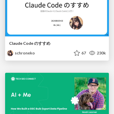
Claude Code のすすめ
schroneko
67
230k