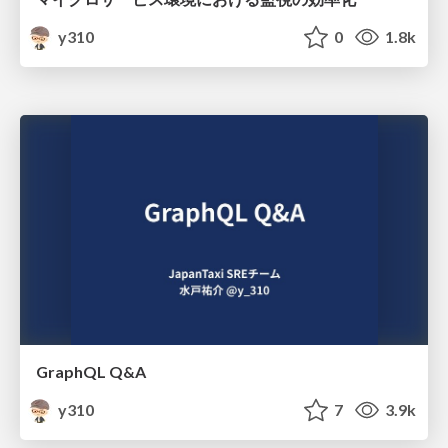
y310
0
1.8k
GraphQL Q&A
y310
7
3.9k