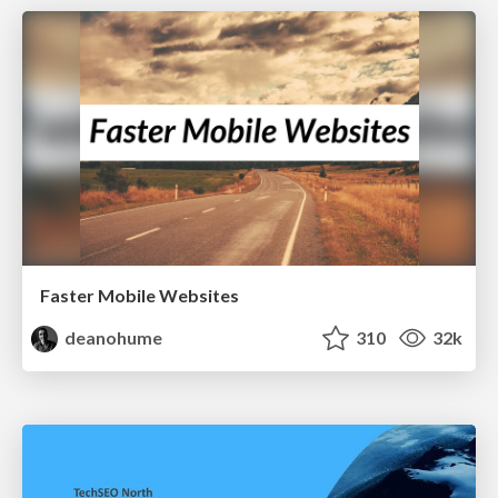
Faster Mobile Websites
deanohume
310
32k