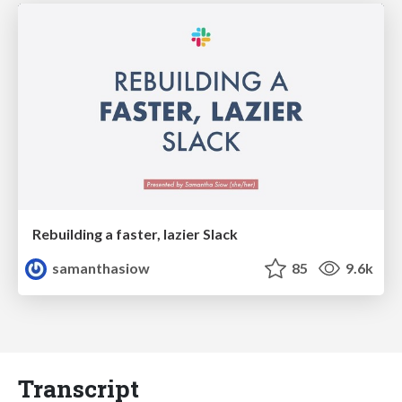
Rebuilding a faster, lazier Slack
samanthasiow
85
9.6k
Transcript