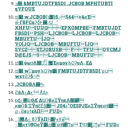
ߏ੒ &MBTUJDTFBSDI ,JCBOB MPHTUBTI
qVFOUE
ಛ௃ w,JCBOBࣗମ͸)5.-$44+4ͷΈ
wͭ·Γ8FCαʔό͚ͩͰ഑৴Մೳ
XHFUIUUQEPXOMPBEFMBTUJDT
FBSDIPSHLJCBOBLJCBOBLJCBOB
MBUFTU[JQ
VO[JQLJCBOBMBUFTU[JQ
SVCZSTJOBUSBFTFUQVCMJ
D@EJS lLJCBOBMBUFTU
ಛ௃ ύωϧΛ௥Ճͯ͠ ޷ΈͷμογϡϘʔυΛ࡞ΕΔ
ಛ௃ w࡞ͬͨμογϡϘʔυ͸ FMBTUJDTFBSDIʹอଘ
wετϨʔδෆཁ
,JCBOBΛ࢖͏ཧ༝
ϩάΛݟΔͱ͖ʹ Α͋͘Δ͜ͱ
ຖճݟ͍ͨ৚͕݅มΘΔ ͋ΔϢʔβͷΞΫηεΛ௥੻͍ͨ͠
͜ͷϖʔδʹΞΫηε͞Εͨճ਺ J04ͱ"OESPJEͷΞΫηεൺ཰
ฏۉϨεϙϯελΠϜ FUDʜ
ૉૣ͘܏޲Λݟ͍ͨ ϐʔΫλΠϜ͸Կ࣌ࠒʁ
ٳ೔ͷτϥϑΟοΫ͸ฏ೔ʹൺ΂ͯͲ͏ʁ Τϥʔ͸ى͖͍ͯͳ͍ʁ FUDʜ