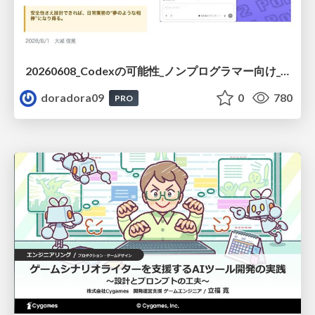
20260608_Codexの可能性_ノンプログラマー向け_大城追記
doradora09
0
780
PRO