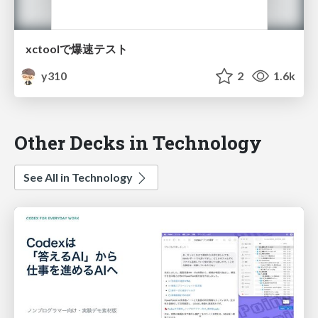
xctoolで爆速テスト
y310
2
1.6k
Other Decks in Technology
See All in Technology