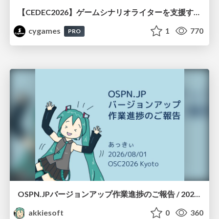
【CEDEC2026】ゲームシナリオライターを支援するAIツール開発の実践 ― 設計とプロンプトの工夫 ―
cygames
1
770
PRO
OSPN.JPバージョンアップ作業進捗のご報告 / 20260801-osc26kyoto
akkiesoft
0
360