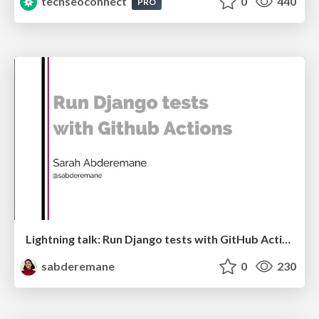
techseoconnect
0
440
PRO
Lightning talk: Run Django tests with GitHub Actions
sabderemane
0
230