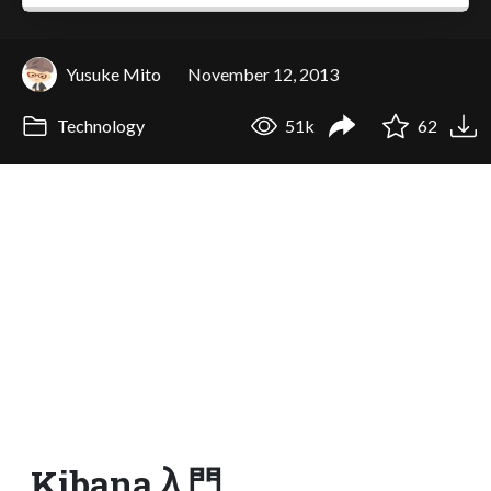
Yusuke Mito
November 12, 2013
Technology
51k
62
Kibana入門