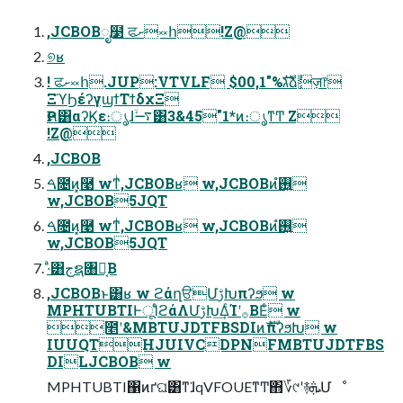
,JCBOBೖ໳ ਫށ༞հ!Z@
୭ʁ
! ਫށ༞հ.JUP:VTVLF $00,1"%גࣜձࣾٕज़෦
ΞϓϦέʔγϣϯΤϯδχΞ
Ҏલ͸αʔϏε։ൃɺ࠷ۙ͸3&45"1*ͷ։ൃͳͲ Z
!Z@
,JCBOB
ࠓ೔ͷ͓࿩ wͳͥ,JCBOBʁ w,JCBOBͷ࢖͍ํ
w,JCBOB5JQT
ࠓ೔ͷ͓࿩ wͳͥ,JCBOBʁ w,JCBOBͷ࢖͍ํ
w,JCBOB5JQT
·ͣ͸جຊ৘ใ͔Β
,JCBOBͱ͸ʁ w ϩάղੳՄࢹԽπʔϧ w
MPHTUBTIͰूΊͨϩάΛՄࢹԽ͢ΔͨΊʹ࡞ΒΕͨ w
೥ʹ&MBTUJDTFBSDIͷެࣜπʔϧԽ w
IUUQTHJUIVCDPNFMBTUJDTFBS
DILJCBOB w
MPHTUBTI΁ͷґଘ͸ͳ͘ɺqVFOUEͳͲ΋؆୯ʹ࿈ܞՄೳ