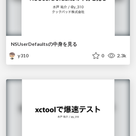
NSUserDefaultsの中身を見る
y310
0
2.3k