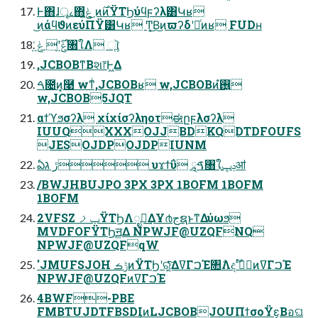
Ͱ΋ɺৄࡉ΋ݟ͍ͨ ͜ͷ࣌ͷΫΤϦύϥϝʔλ͸Կʁ
͜ͷάϥϑͷεύΠΫ͸Կʁ Ͳ͔͜Β͜ͷϖʔδʹདྷͨͷʁ FUDʜ
ݟ͍ͨ࣌ʹ ݟ͍ͨ৘ใΛ ૉૣ͘
,JCBOBͳΒશ෦Ͱ͖Δ
ࠓ೔ͷ͓࿩ wͳͥ,JCBOBʁ w,JCBOBͷ࢖͍ํ
w,JCBOB5JQT
αϯϓϧσʔλ χίχίσʔληοτಈըϝλσʔλ
IUUQXXXOJJBDKQDTDFOUFS
JESOJDPOJDPIUNM
ఏڙ ג υϫϯΰ ࠃཱ৘ใֶݚڀॴ
/BWJHBUJPO 3PX 3PX 1BOFM 1BOFM
1BOFM
2VFSZ ݕࡧΫΤϦΛೖྗ͢ΔҰ൪جຊͱͳΔύωϧ
MVDFOFΫΤϦ͕ॻ͚Δ NPWJF@UZQFNQ
NPWJF@UZQFqW
'JMUFSJOH ݱࡏͷΫΤϦʹର͔͔͍ͯͬͯ͠ΔߜΓࠐΈ৚݅Λදࣔ ظؒͷߜΓࠐΈ
NPWJF@UZQFͷߜΓࠐΈ
4BWF-PBE
FMBTUJDTFBSDIͷLJCBOBJOUΠϯσοΫε͔Βอଘ