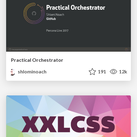
Practical Orchestrator
shlominoach
191
12k