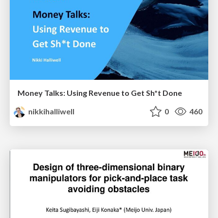
Money Talks: Using Revenue to Get Sh*t Done
nikkihalliwell
0
460