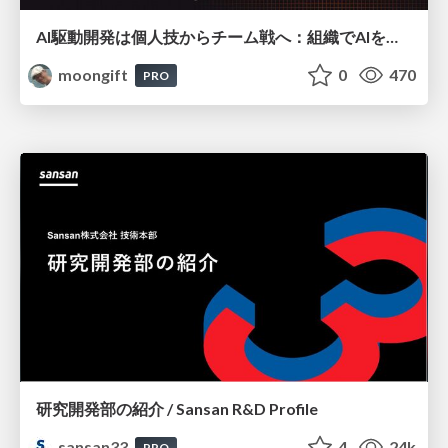
AI駆動開発は個人技からチーム戦へ：組織でAIを使いこなすための実践設計
moongift
0
470
PRO
研究開発部の紹介 / Sansan R&D Profile
sansan33
4
24k
PRO