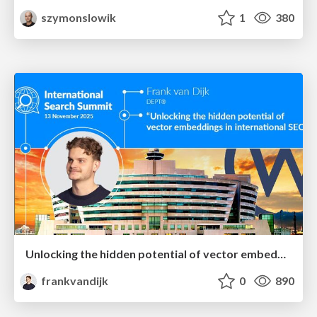
szymonslowik
1
380
Unlocking the hidden potential of vector embeddings in international SEO
frankvandijk
0
890