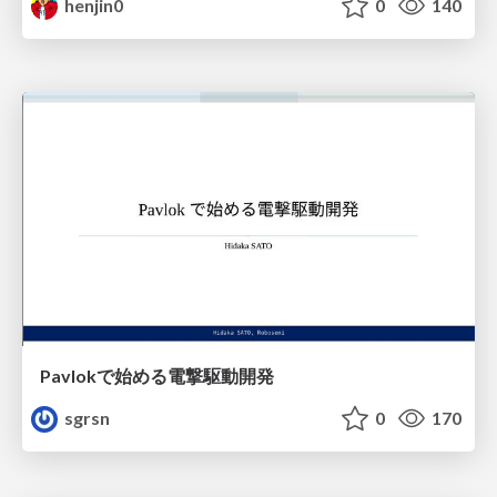
henjin0
0
140
Pavlokで始める電撃駆動開発
sgrsn
0
170