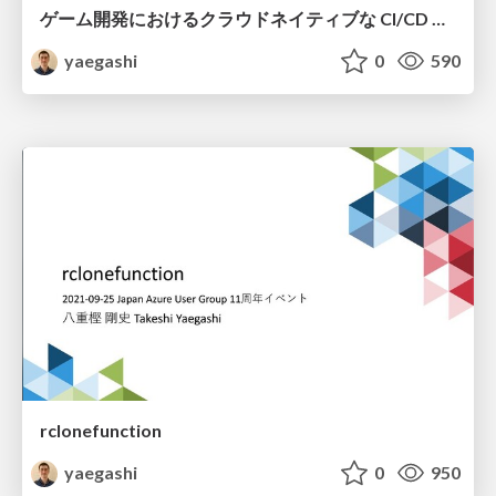
ゲーム開発におけるクラウドネイティブな CI/CD の最新動向
yaegashi
0
590
rclonefunction
yaegashi
0
950