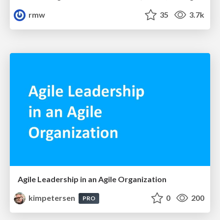
rmw
35
3.7k
Agile Leadership in an Agile Organization
kimpetersen
0
200
PRO