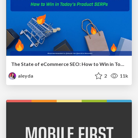
The State of eCommerce SEO: How to Win in Today's Products SERPs - #SEOweek
aleyda
2
11k