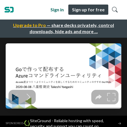
Sign in
Sign up for free
Upgrade to Pro
— share decks privately, control
downloads, hide ads and more …
SiteGround - Reliable hosting with speed,
·
→
SPONSORED
security, and support you can count on.