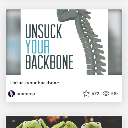
Unsuck your backbone
ammeep
672
58k