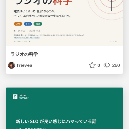
ラジオの科学
frievea
0
260