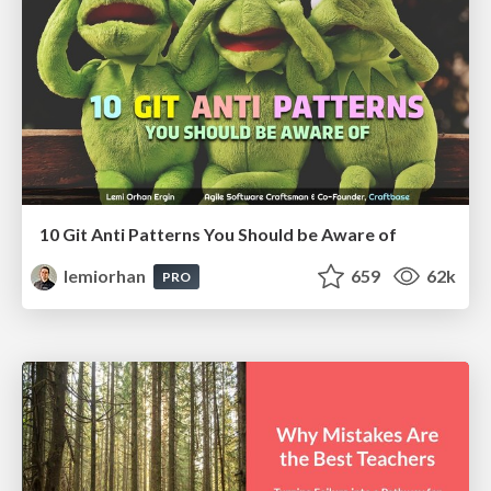
10 Git Anti Patterns You Should be Aware of
lemiorhan
659
62k
PRO