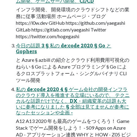
ム開発、ゲームサーバ開発、CI/CD
インフラ開発、 開発環境のクラウドシフトなどの業
務に従事 活動場所 ホームページ・ブログ
https://l0w.dev GitHub https://github.com/yaegashi
GitLab https://gitlab.com/yaegashi Twitter
https://twitter.com/hogegashi
今⽇の話題 3 § 私の de:code 2020 § Go と
Gophers
と Azure § azbill の紹介とクラウド利⽤費⽤可視化の
ねらい § Go による Azure プログラミング § Go によ
るクロスプラットフォーム・シングルバイナリ CLI
ツール開発
私の de:code 2020 4 § ゲーム会社の開発インフラ
のクラウド導⼊を推進する⽴場にいるので、 テクニ
カルな話題だけでなく、DX・組織変⾰の話題も⼤
いに参考になりました § 全部は⾒てませんが参考に
なったセッションや企画 -
A12 A13 2020 年も最⾼のゲームをつくろう！ Game
Stack でゲーム開発をしよう！ - S09 Apps on Azure
AD - アプリケーション連携 WHY と HOW - Z05 ビジ