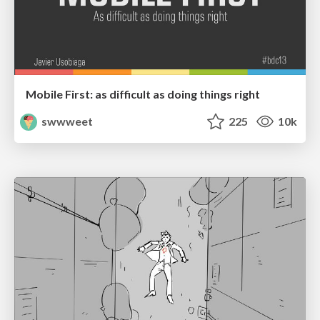
Mobile First: as difficult as doing things right
swwweet
225
10k