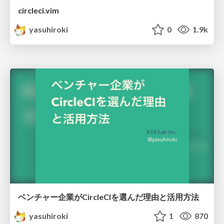
circleci.vim
yasuhiroki
0
1.9k
ベンチャー企業がCircleCIを選んだ理由と活用方法
yasuhiroki
1
870