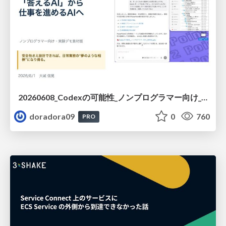
20260608_Codexの可能性_ノンプログラマー向け_大城追記
doradora09
0
760
PRO