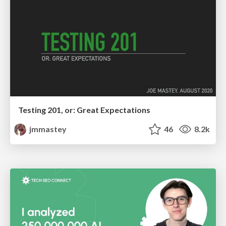
Testing 201, or: Great Expectations
jmmastey
46
8.2k