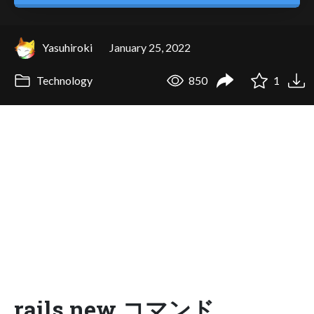
Yasuhiroki
January 25, 2022
Technology
850
1
rails new コマンド