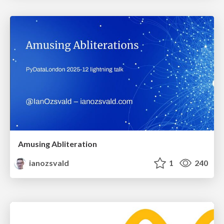
Amusing Abliteration
ianozsvald
1
240