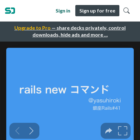
Sign in
Sign up for free
Upgrade to Pro
— share decks privately, control
downloads, hide ads and more …