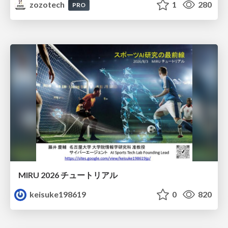
zozotech
1
280
PRO
MIRU 2026 チュートリアル
keisuke198619
0
820