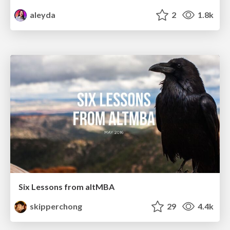
aleyda
2
1.8k
Six Lessons from altMBA
skipperchong
29
4.4k