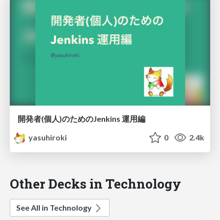
開発者(個人)のためのJenkins 運用編
yasuhiroki
0
2.4k
Other Decks in Technology
See All in Technology