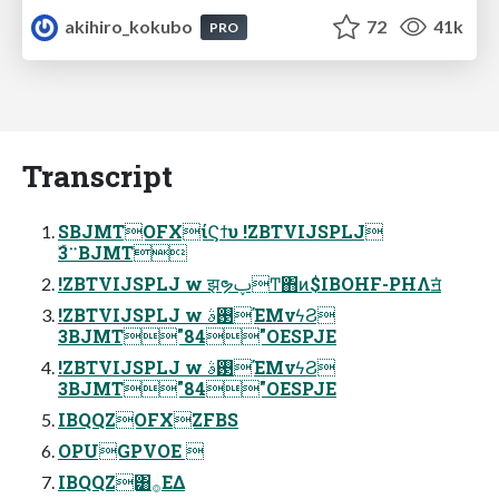
akihiro_kokubo
72
41k
PRO
Transcript
SBJMTOFXίϚϯυ !ZBTVIJSPLJ
ۜ࠲3BJMT
!ZBTVIJSPLJ w झຯࢠͲ΋ͷ$IBOHF-PHΛॻ͘
!ZBTVIJSPLJ w ࢓ࣄΈΜνϟϨ
3BJMT"84"OESPJE
!ZBTVIJSPLJ w ࢓ࣄΈΜνϟϨ
3BJMT"84"OESPJE
IBQQZOFXZFBS
OPUGPVOE 
IBQQZ͸࡞ΕΔ