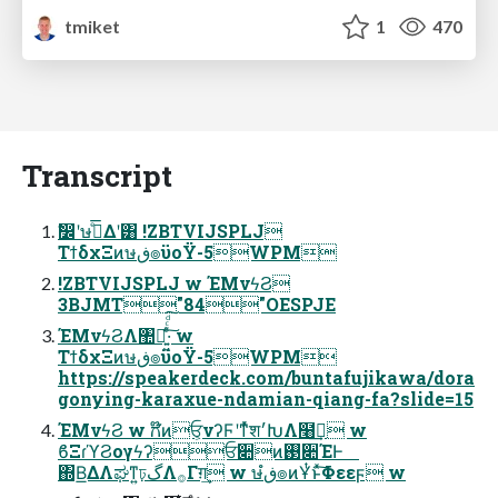
tmiket
1
470
Transcript
ࣗ෼ʹษڧͤ͞Δʹ͸ !ZBTVIJSPLJ
ΤϯδχΞͷษڧ๏ϋοΫ-5WPM
!ZBTVIJSPLJ w ΈΜνϟϨ
3BJMT"84"OESPJE
ΈΜνϟϨΛ঺հ͍͖ͯͨͩ͠·ͨ͠ w
ΤϯδχΞͷษڧ๏ϋοΫ-5WPM
https://speakerdeck.com/buntafujikawa/dora
gonying-karaxue-ndamian-qiang-fa?slide=15
ΈΜνϟϨ w ಗ໊ͷਓ͕νʔϜʹͳͬͯश׳ԽΛ໨ࢦ͢ w
ϐΞɾϓϨογϟʔਓ૊ͷ࢓૊ΈͰ
΍Β͟ΔΛಘͳ͍ঢ়گΛ࡞Γग़͢ w ษڧํ๏ͷҰͭͱͯ͠Φεεϝ w