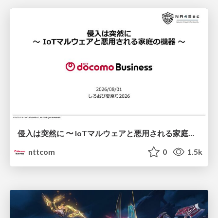
侵入は突然に 〜 IoTマルウェアと悪用される家庭の機器 ～ / When Intrusion Strikes: IoT Malware and the Abuse of Home Devices
nttcom
0
1.5k