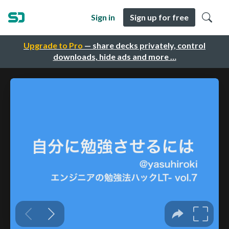
Sign in
Sign up for free
Upgrade to Pro
— share decks privately, control
downloads, hide ads and more …