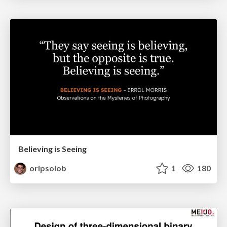
Believing is Seeing
oripsolob
1
180