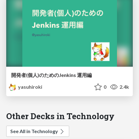
開発者(個人)のためのJenkins 運用編
yasuhiroki
0
2.4k
Other Decks in Technology
See All in Technology