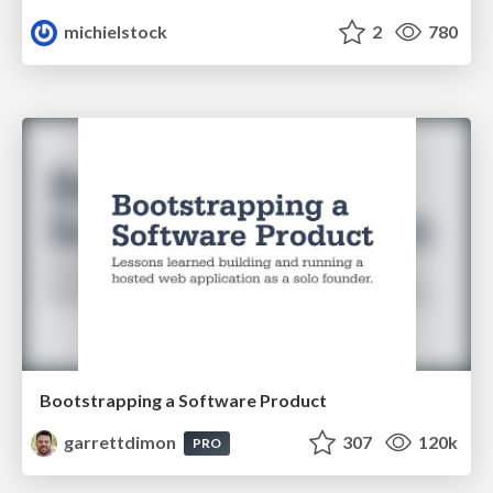
michielstock
2
780
Bootstrapping a Software Product
garrettdimon
307
120k
PRO