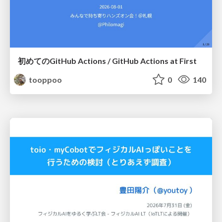
初めてのGitHub Actions / GitHub Actions at First
tooppoo
0
140