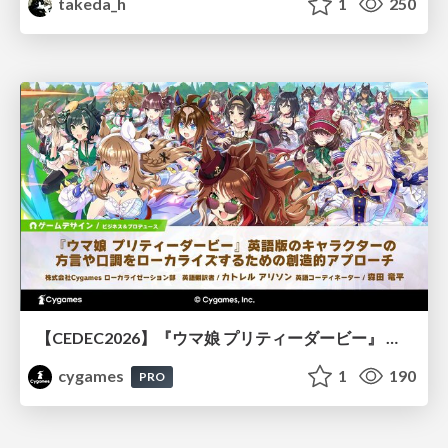
takeda_h
1
250
【CEDEC2026】『ウマ娘 プリティーダービー』 英語版のキャラクターの方言や口調をローカライズするための創造的アプローチ
cygames
1
190
PRO