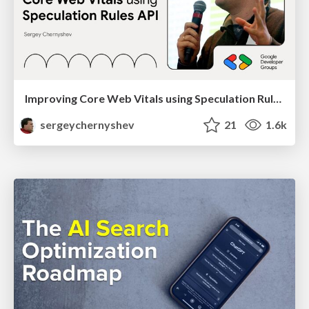
Improving Core Web Vitals using Speculation Rules API
sergeychernyshev
21
1.6k