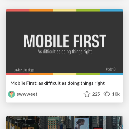
Mobile First: as difficult as doing things right
swwweet
225
10k