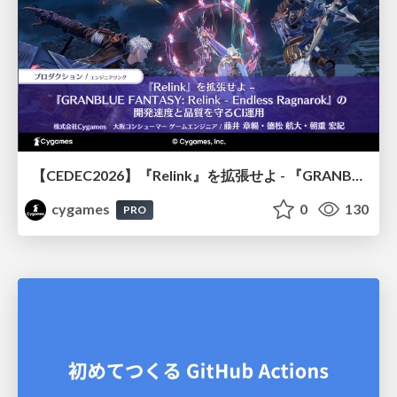
【CEDEC2026】『Relink』を拡張せよ - 『GRANBLUE FANTASY: Relink - Endless Ragnarok』の開発速度と品質を守るCI運用
cygames
0
130
PRO