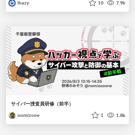
lhazy
10
7.9k
サイバー捜査員研修（前半）
nomizone
1
1.8k