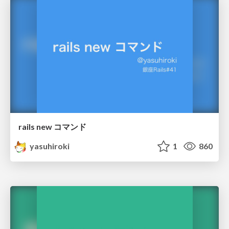
rails new コマンド
yasuhiroki
1
860