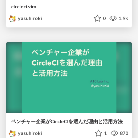
circleci.vim
yasuhiroki
0
1.9k
ベンチャー企業がCircleCIを選んだ理由と活用方法
yasuhiroki
1
870