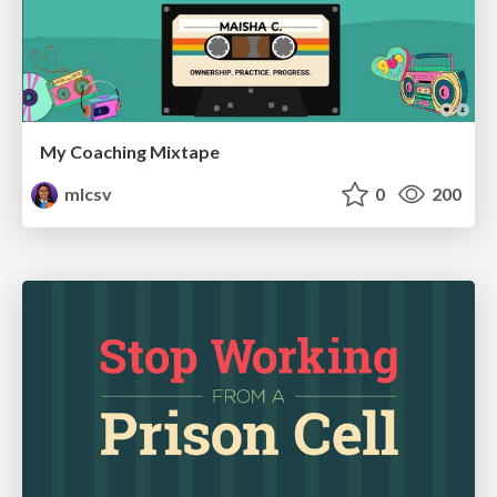
My Coaching Mixtape
mlcsv
0
200