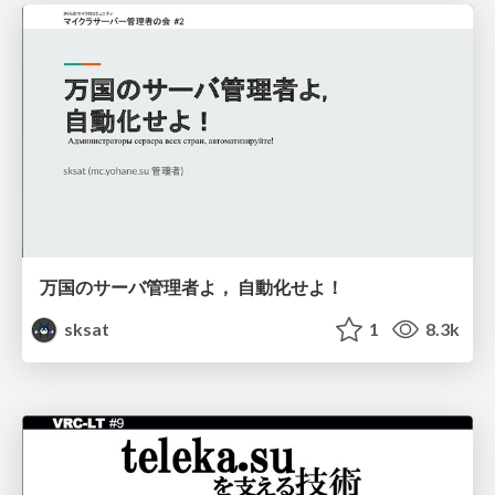
万国のサーバ管理者よ， 自動化せよ！
sksat
1
8.3k