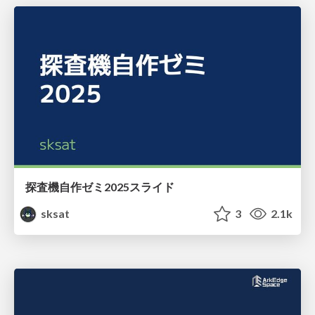
探査機自作ゼミ2025スライド
sksat
3
2.1k