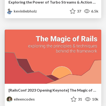
Exploring the Power of Turbo Streams & Action Cable | RailsConf2023
kevinliebholz
37
6.5k
[RailsConf 2023 Opening Keynote] The Magic of Rails
eileencodes
31
10k