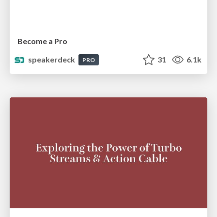
Become a Pro
speakerdeck
31
6.1k
PRO