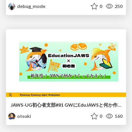
debug_mode
0
250
JAWS-UG初心者支部#81 GWにEduJAWSと何か作ろうもくもく会！
otsuki
0
160