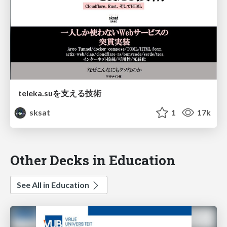
teleka.suを支える技術
sksat
1
17k
Other Decks in Education
See All in Education