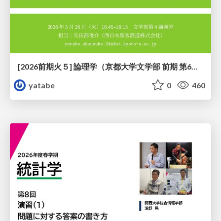
[2026前期火５] 論理学（京都大学文学部 前期 第6回）「かつとまたはの規則」
yatabe
0
460