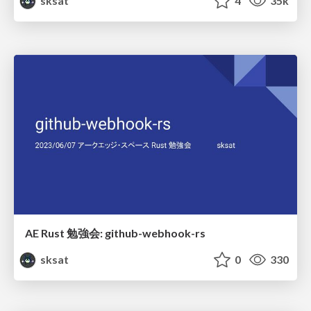
sksat
4
35k
AE Rust 勉強会: github-webhook-rs
sksat
0
330