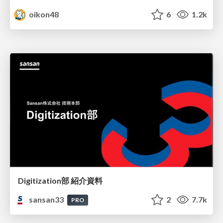
oikon48
6
1.2k
Digitization部 紹介資料
sansan33
2
7.7k
PRO