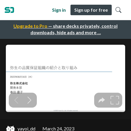
Sign in
Sign up for free
Upgrade to Pro
— share decks privately, control
downloads, hide ads and more …
yayoi_dd
March 24, 2023