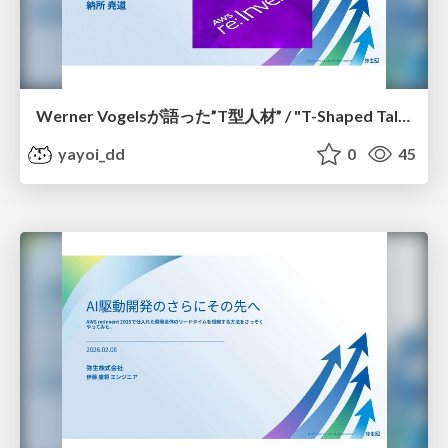
Werner Vogelsが語った”T型人材” / "T-Shaped Talent" as Discussed by Werner Vogels
yayoi_dd
0
45