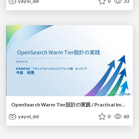
yayoi_dd
0
33
OpenSearch Warm Tier設計の実践 / Practical Implementation of OpenSearch Warm Tier Design
yayoi_dd
0
60