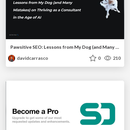
Pawsitive SEO: Lessons from My Dog (and Many Mistakes) on Thriving as a Consultant in the Age of AI
davidcarrasco
0
210