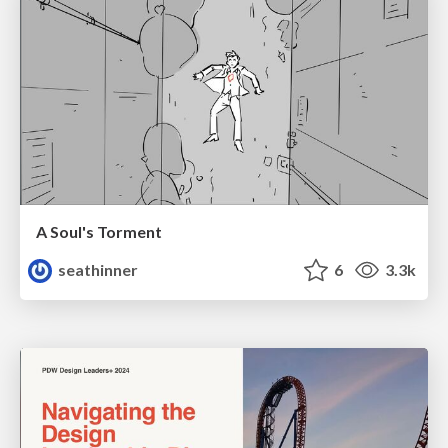
A Soul's Torment
seathinner
6
3.3k