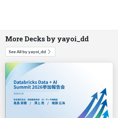
More Decks by yayoi_dd
See All by yayoi_dd