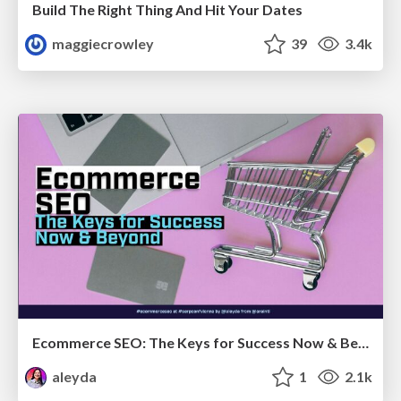
Build The Right Thing And Hit Your Dates
maggiecrowley
39
3.4k
Ecommerce SEO: The Keys for Success Now & Beyond - #SERPConf2024
aleyda
1
2.1k