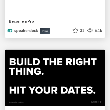
Become a Pro
speakerdeck
31
6.1k
PRO