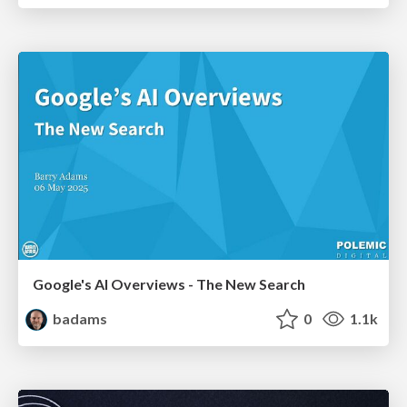
Google's AI Overviews - The New Search
badams
0
1.1k