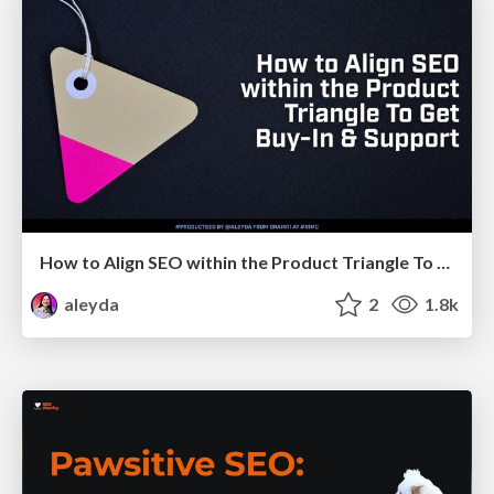
How to Align SEO within the Product Triangle To Get Buy-In & Support - #RIMC
aleyda
2
1.8k