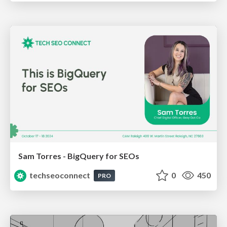
Sam Torres - BigQuery for SEOs
techseoconnect
0
450
PRO