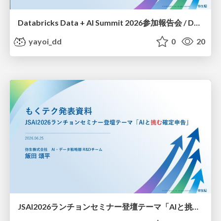
Databricks Data + AI Summit 2026参加報告会 / Databricks Data + AI Summit 2026 Participation report session
yayoi_dd
0
20
JSAI2026ランチョンセミナー登壇テーマ「AIと挑む確定申告」/Tackling Tax Returns with AI