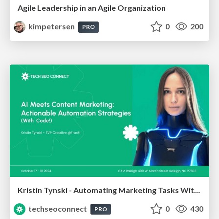
Agile Leadership in an Agile Organization
kimpetersen
0
200
PRO
Kristin Tynski - Automating Marketing Tasks With AI
techseoconnect
0
430
PRO