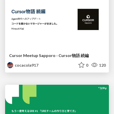
Cursor Meetup Sapporo - Cursor物語 続編
cocacola917
0
120