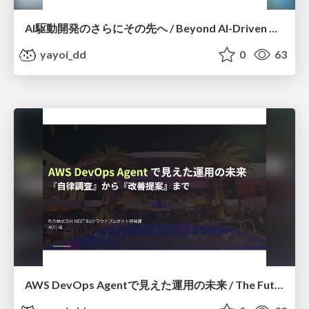
AI駆動開発のさらにその先へ / Beyond AI-Driven Development
yayoi_dd
0
63
AWS DevOps Agentで見えた運用の未来 / The Future of Operations with AWS DevOps Agent