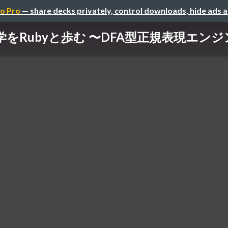
o Pro
— share decks privately, control downloads, hide ads 
学をRubyと歩む 〜DFA型正規表現エン