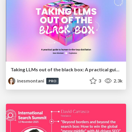
Taking LLMs out of the black box: A practical guide to human-in-the-loop distillation
inesmontani
3
2.3k
PRO