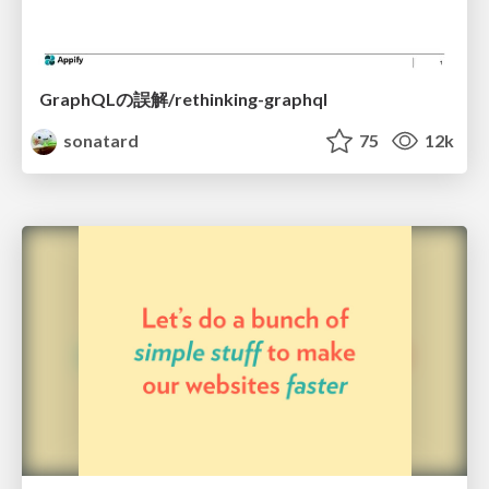
GraphQLの誤解/rethinking-graphql
sonatard
75
12k