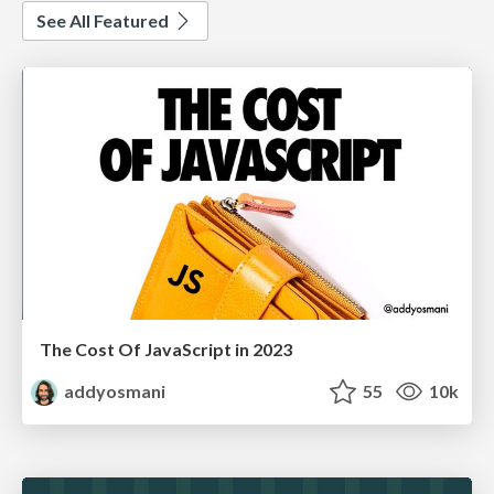
See All Featured
The Cost Of JavaScript in 2023
addyosmani
55
10k