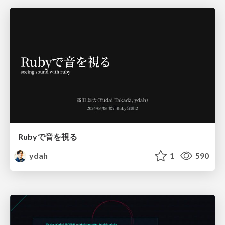
Rubyで音を視る
ydah
1
590