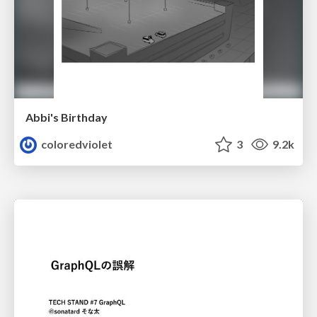
Abbi's Birthday
coloredviolet
3
9.2k