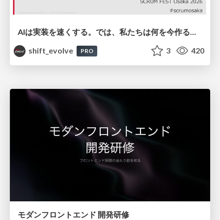
AIは実装を速くする。では、私たちは何を今作るべきか？－立場を越えてリリースに向き合ったチーム開発の実践 / 20260801 Hiromi Nakaya and Naoki Takahashi
shift_evolve
3
420
PRO
モダンフロントエンド 開発研修