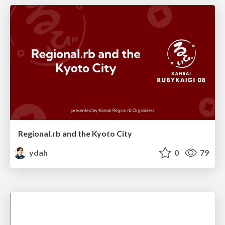
Regional.rb and the Kyoto City
ydah
0
79