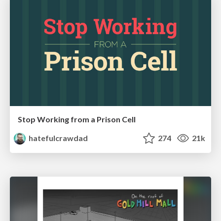
Stop Working from a Prison Cell
hatefulcrawdad
274
21k