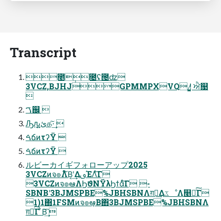
Transcript
೥݄೔ʢ౔ʣ
3VCZ,BJHJGPMMPXVQ !̷͈̳̰ ਐ௙

ࠂ஌ 
Ԡԉ͓ئ͍க͠·͢ 
ࠓճͷτʔΫ 
ࠓճͷτʔΫ 
ルビーカイギフォローアップ2025
3VCZͷจ๏Λ໌Β͔ʹ͢ΔࢼΈΛͨ͠Γ
3VCZͷจ๏ఆٛΛϦϑΝΫλϦϯάͨ͠Γ -
SBNBʹ3BJMSPBE%JBHSBNΛग़ྗ͢ΔػೳΛ௥Ճͨ͠Γ
1)1΍1FSMͷจ๏ఆ͔ٛΒ΋3BJMSPBE%JBHSBNΛ
ग़ྗͨ͠Γ ͋Β͢͡ 