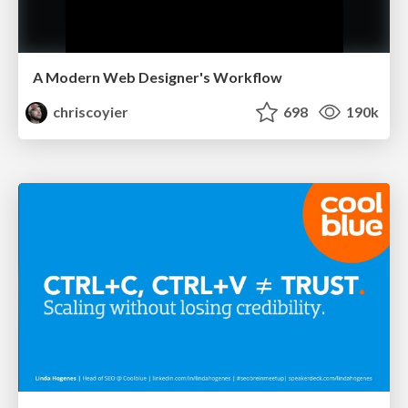
A Modern Web Designer's Workflow
chriscoyier
698
190k