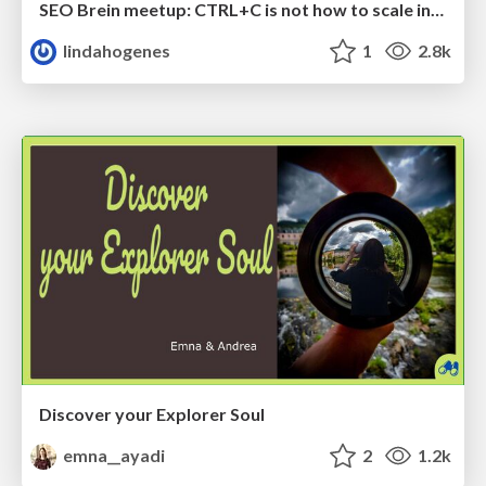
SEO Brein meetup: CTRL+C is not how to scale international SEO
lindahogenes
1
2.8k
Discover your Explorer Soul
emna__ayadi
2
1.2k