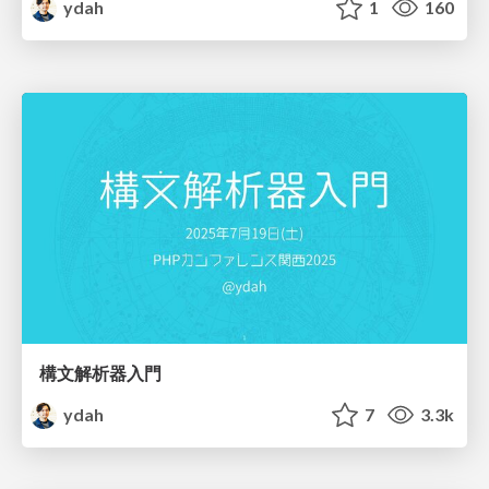
ydah
1
160
構文解析器入門
ydah
7
3.3k