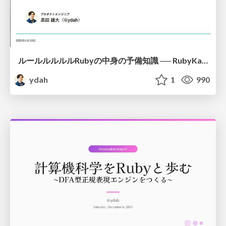
ルールルルルルRubyの中身の予備知識 ── RubyKaigiの前に予習しなイカ？
ydah
1
990