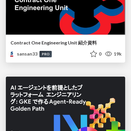
Contract One Engineering Unit 紹介資料
sansan33
0
19k
PRO