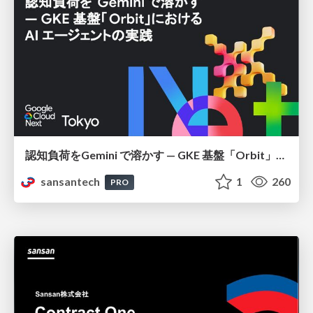
認知負荷をGemini で溶かす — GKE 基盤「Orbit」における AI エージェントの実践
sansantech
1
260
PRO