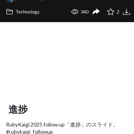
Technology
340
2
進捗
RubyKaigi 2025 follow up「進捗」のスライド。
#rubykaigi_followup