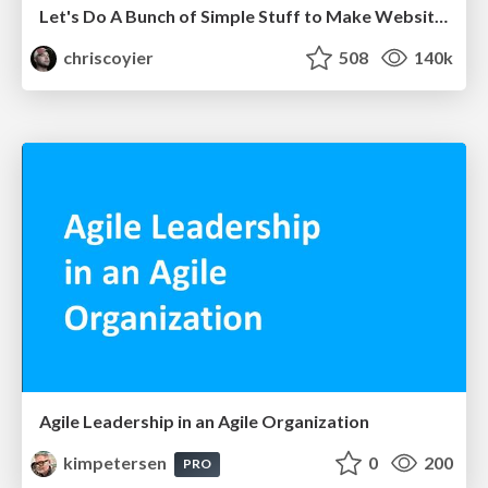
Let's Do A Bunch of Simple Stuff to Make Websites Faster
chriscoyier
508
140k
Agile Leadership in an Agile Organization
kimpetersen
0
200
PRO