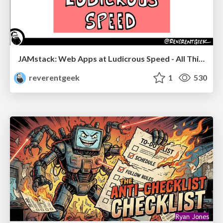
JAMstack: Web Apps at Ludicrous Speed - All Things Open 2022
reverentgeek
1
530