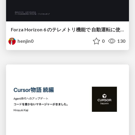
Forza Horizon 6 のテレメトリ機能で 自動運転に使えそうな学習データを集める話
henjin0
0
130