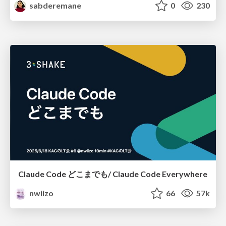
sabderemane
0
230
Claude Code どこまでも/ Claude Code Everywhere
nwiizo
66
57k