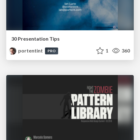
30 Presentation Tips
portentint
1
360
PRO