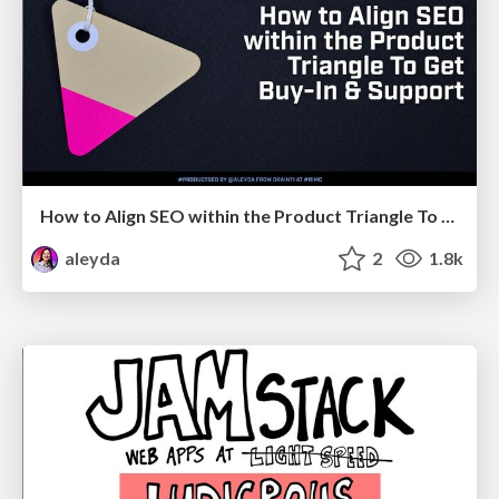
How to Align SEO within the Product Triangle To Get Buy-In & Support - #RIMC
aleyda
2
1.8k