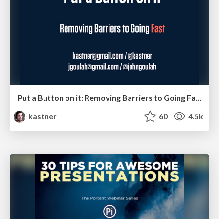
Put a Button on it: Removing Barriers to Going Fast.
kastner
60
4.5k