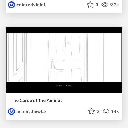
coloredviolet
3
9.2k
The Curse of the Amulet
leimatthew05
2
14k