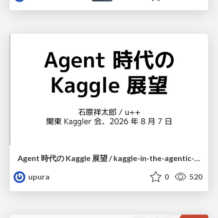
Agent 時代の Kaggle 展望 / kaggle-in-the-agentic-era
upura
0
520