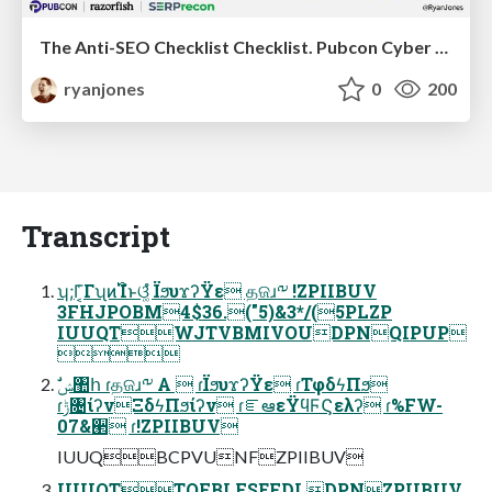
The Anti-SEO Checklist Checklist. Pubcon Cyber Week
ryanjones
0
200
Transcript
ʮ;Γ͔͑Γʯͷ࢝Ίํͱଓ͚ํ ΪϧυϫʔΫε தଜɹ༸ !ZPIIBUV
3FHJPOBM4$36.("5)&3*/(5PLZP
IUUQTWJTVBMIVOUDPNQIPUP

ɾݱ৔ίʔνΞδϟΠϧίʔν ɾೝఆεΫϥϜϚελʔ ɾ%FW-
07&ؔ੢ ɾ!ZPIIBUV
IUUQBCPVUNFZPIIBUV
IUUQTTQFBLFSEFDLDPNZPIIBUV