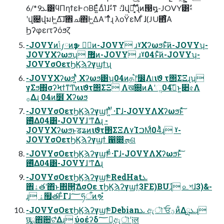
6/*9ܥ͸ϥΠηϯεͰറΒΕ͍ͯΔͨΊɺࣗ༝ͳ ެ։ɺվྑ͕͠ʹ͔ͬͨ͘ɻͦͷ൓໘-JOVY͸ࣗ༝
ʹվ଄վมͰ͖Δ͠ɺ঎ച΋Ͱ͖ΔΑ͏ʹͳͬͨɻ λοΫε͘Μ ͋ɺ(JU΋ͭͬͨ͘Α
Ϧʔφεɾτʔόϧζ
-JOVYͷݴ༿ͷҙຯ ڱٛͷ-JOVY ɹˠΧʔωϧͱͯ͠ͷ-JOVYʮ-
JOVYΧʔωϧʯ ޿ٛͷ-JOVY ɹˠ04ͱͯ͠ͷ-JOVYʮ-
JOVYσΟετϦϏϡʔγϣϯʯ
-JOVYΧʔωϧʹ͍ͭͯ Χʔωϧ͸ʮ04ͷத֩෦෼Λ୲͏ιϑ τ΢ΣΞɻʯ
γΣϧ΍σʔϞϯͳͲͷιϑτ΢ΣΞ Λख଍ͷΑ͏ʹૢ࡞͠04ͱ͍͏૊৫Λ
࡞Δɻ 04ͷ໾ׂ Χʔωϧ
-JOVYσΟετϦϏϡʔγϣϯʹ͍ͭͯ ͭ·Γɺ-JOVYΛΧʔωϧͱͯ͠
࢖ͬͯΔ04͸-JOVYɺʹͳΔɻ -
JOVYΧʔωϧͱॾʑͷιϑτ΢ΣΞΛ٧ΊࠐΜͩ04ͨͪɻ ˠ-
JOVYσΟετϦϏϡʔγϣϯ ഑෍ܗଶ
-JOVYσΟετϦϏϡʔγϣϯͨͪ ͭ·Γɺ-JOVYΛΧʔωϧͱͯ͠
࢖ͬͯΔ04͸-JOVYɺʹͳΔɻ
-JOVYσΟετϦϏϡʔγϣϯͨͪ RedHatܥ
঎ۀతʹ΋ͬͱ΋੒ޭ͍ͯ͠ΔσΟε τϦϏϡʔγϣϯ͕3FE)BUࣾɻ ௨শɺ3)&-
ɻ ۀ຿తͰ͋Γɺ؅ཧऀͷຯํ
-JOVYσΟετϦϏϡʔγϣϯͨͪ Debianܥ ඇৗʹਓؾͷ͋Δܥྻɻ
छྨ΋਺ଟ͋͘Δɻ ύοέʔδ؅ཧ͕ඇৗʹ༏ल