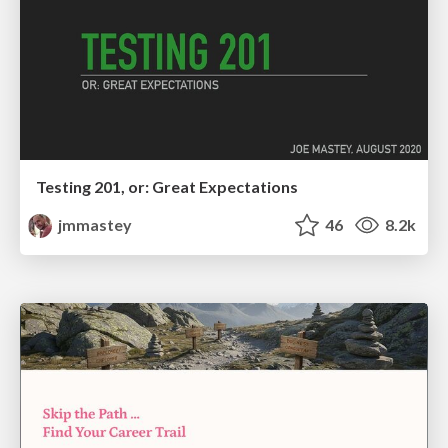
Testing 201, or: Great Expectations
jmmastey
46
8.2k