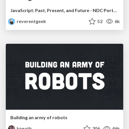
JavaScript: Past, Present, and Future - NDC Porto 2020
reverentgeek
52
6k
Building an army of robots
kneath
306
46k