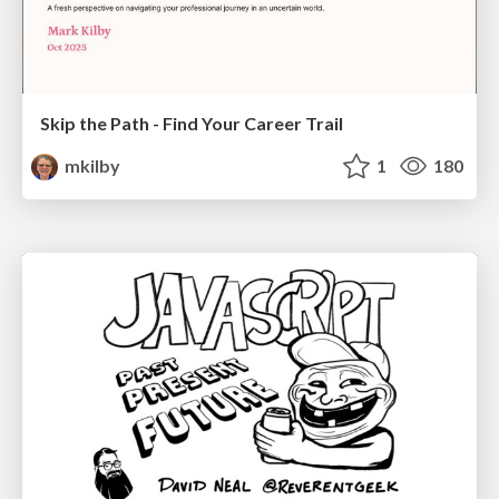
Skip the Path - Find Your Career Trail
mkilby
1
180