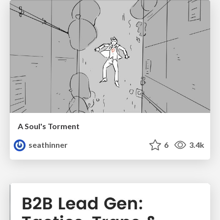
A Soul's Torment
seathinner
6
3.4k