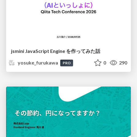
jsmini JavaScript Engine を作ってみた話
yosuke_furukawa
0
290
PRO