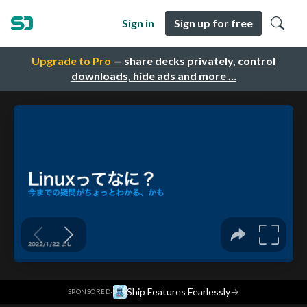
Sign in
Sign up for free
Upgrade to Pro
— share decks privately, control
downloads, hide ads and more …
·
Ship Features Fearlessly
→
SPONSORED