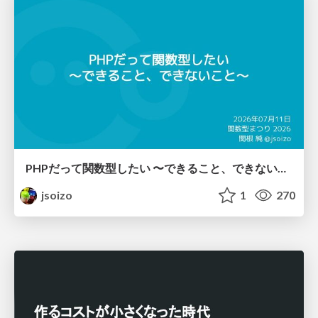
PHPだって関数型したい 〜できること、できないこと〜 / fp-in-php
jsoizo
1
270