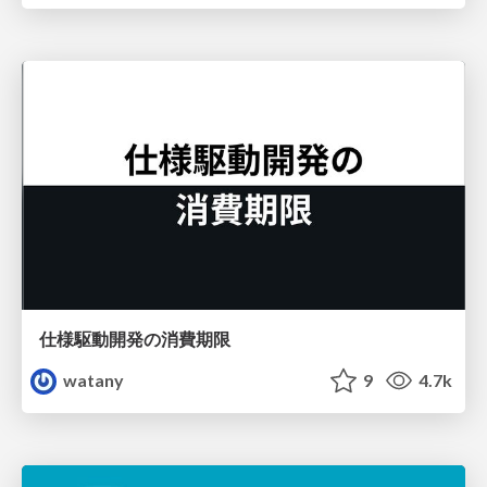
仕様駆動開発の消費期限
watany
9
4.7k