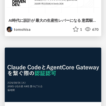
AI時代に設計が 最大の生産性レバーになる 意図駆動開発とデータを消さない設計｜Don't Delete Your Data or Your Intent — Design as the Deepest Lever in the AI Era
tomohisa
1
670