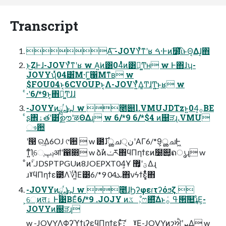
Transcript
Α͠ -JOVYͬͯͳʹʁ ࠓ·Ͱͷٙ໰͕ͪΐͬͱΘ͔Δɺ͔΋
ͱ͜ΖͰɺ-JOVYͬͯͳʹʁ w Α͍͘͏ͷ͸04ͬͯͷ͸ฉ͚͘Ͳʜ w Ͱ΋ɺʮ-
JOVYʯͬͯ04͸͋Μ·Γ͖͔΁Μͳ͊ʙ w
$FOU04ͱ͔6CVOUPͱ͔Λ-JOVY͍ͬͯ͏ͯΔ͚ͲɺͲ͏͍͏͜ͱʁ w
ͨ·ʹ6/*9ͱ͔΋ฉ͚͘Ͳɺɺ
-JOVYͷྺ࢙ ͬ͘͟ͱֶͿ w ೥୅l.VMUJDTzͱ͍͏04͕࡞ΒΕ
ͨʂ঎ۀతʹ͸ࣦഊʹऴΘΔɻ w 6/*9 6/*$4 ͷ஀ੜɻ.VMU
ෳ਺
ʹ൓ ର͢Δ6OJ ୯਺  w ౰࣌ɺൢചن੍ʹΑΓ6/*9͕ൢചͰ͖
ͳ͍ͨΊ֤େֶݚڀॴʹ഑෍ w ձࣾͷݖར΍ϥΠηϯεͷ໰୊͕ຄൃɻ w
ͦͷؒʹ.JDSPTPGUͷ8JOEPXT04͕Ұ ؾʹ޿͕Δɻ
ɹˠϥΠηϯε౳Λ؇Ί͍ͯΕ͹6/*9 ܥ04΋νϟϯε͕͔͋ͬͨ΋
-JOVYͷྺ࢙ ͬ͘͟ͱֶͿ w ೥ɺϦʔφεɾτʔόϧζ 
͕େֶͷतۀ Ͱ͘͹ΒΕͨ6/*9 .JOJY ͷػೳ͕ෆ଍ͯ͠Δͱߟ ͑࡞੒͠௚͢ɻͦΕ͕-
JOVYͷ஀ੜɻ
w -JOVYΛΦʔϓϯιʔεϥΠηϯεͱͯ͠ެ։ ˠ͜Ε͕-JOVYͷշਐܸʹܨ͕Δ w