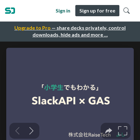
Sign in
Sign up for free
Upgrade to Pro
— share decks privately, control
downloads, hide ads and more …