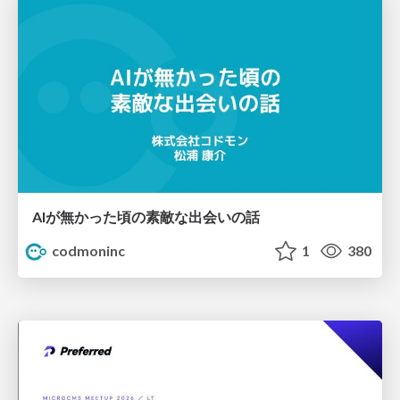
AIが無かった頃の素敵な出会いの話
codmoninc
1
380