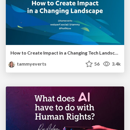
How to Create Impact in a Changing Tech Landscape [PerfNow 2023]
tammyeverts
56
3.4k