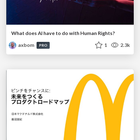
What does AI have to do with Human Rights?
axbom
1
2.3k
PRO