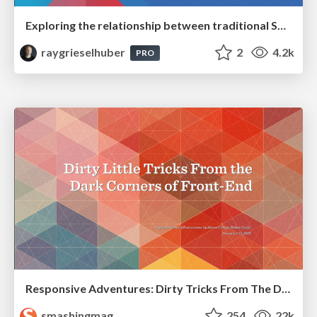
Exploring the relationship between traditional SERPs and Gen AI search
raygrieselhuber
2
4.2k
PRO
Responsive Adventures: Dirty Tricks From The Dark Corners of Front-End
smashingmag
254
22k