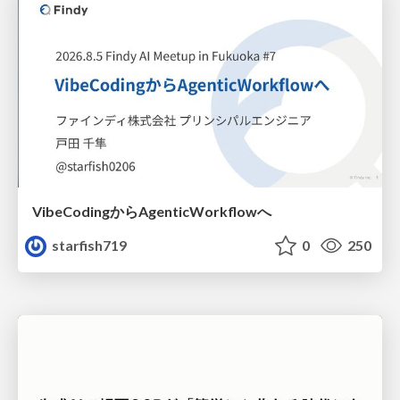
VibeCodingからAgenticWorkflowへ
starfish719
0
250