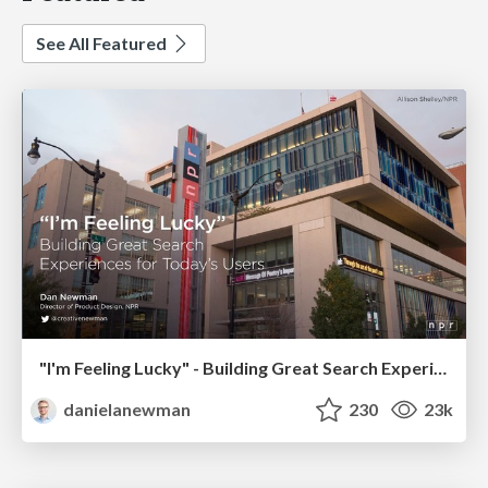
See All Featured
"I'm Feeling Lucky" - Building Great Search Experiences for Today's Users (#IAC19)
danielanewman
230
23k