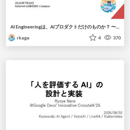
AI Engineeringは、AIプロダクトだけのものか？ 〜AIがソフトウェアを作る時代の新しい当たり前〜 / No AI in your product. AI Engineering in your development.
rkaga
4
370