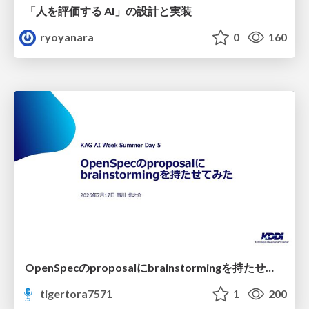
「人を評価する AI」の 設計と実装
ryoyanara
0
160
OpenSpecのproposalにbrainstormingを持たせてみた
tigertora7571
1
200