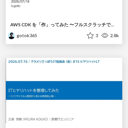
AWS CDK を「作」ってみた 〜フルスクラッチで見えた CDK の裏側〜 / aws-cdk-from-scratch
gotok365
3
2.8k