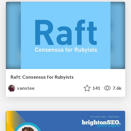
Raft: Consensus for Rubyists
vanstee
141
7.6k