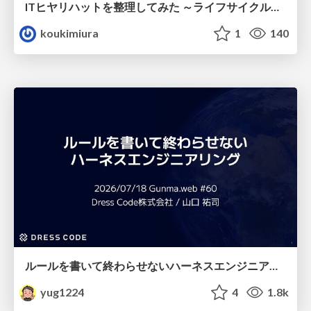
ITヒヤリハットを整理してみた ～ライフサイクルと原因から考える再発防止策～
koukimiura
1
140
ルールを書いて終わらせないハーネスエンジニアリング
yug1224
4
1.8k