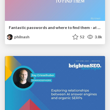
Fantastic passwords and where to find them - at NoRuKo
philnash
52
3.8k