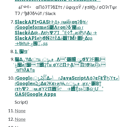
࠾༻اۀ αΠόʔΤʔδΣϯτ / ύφιχοΫ / ϝϧΧϦ / σΟʔɾΤψɾ
Τʔ / Ϡϑʔδϟύϯ / Slack
SlackAPI×GASͰͰ͖Δ͜ͱ ɾఆ࣌ͷϝοηʔδૹ৴
ɾGoogleformͷճ౴Λϝοηʔδʹ౤ߘ ɾ
Slackͷ͋Δಈ࡞ΛτϦΨʔʹ͠ɺ ͦΕ͕ߦͳͬͨࡍͷॲཧΛ͢Δɻ →
SlackAPIͷϦϑΝϨϯε͋Δࣄ͸ͳΜͰ΋Ͱ͖Δʂʂ
→ࣗಈԽͰ࡞ۀ͕࣌ؒ࡟ݮʂʂ
1. ࣮૷͕͓खܰ
࣮૷͢Δࡍʹग़ͯ͘Δোน ։ൃ؀ڥΛ ·ͣ͸੔͑ͯ ೖྗϑΥʔϜ΍ɺ
ݟͨ໨ͷ෦෼ Ͳ͏΍͔ͬͯ͜ʔ͔ͳʁ σϓϩΠ·Ͱ͢Δʹ Πϯϑϥͷͱͪ͜ΐͬͱ
ۤखͳΜͩΑͳʙ
ɾGoogle͕։ൃ,ఏڙ͍ͯ͠Δݴޠ ɾJavaScriptΛϕʔεͱͨ͠εΫϦϓτݴޠ
ɾGoogleͷఏڙ͢ΔαʔϏεͱͷ࿈ܞ ɾ։ൃ؀ڥͷ४උ͸͍Βͳ͍
ɾτϦΨʔઃఆ,σϓϩΠ΋؆୯ →΍ͬͯΈ͍ͨʂͱࢥͬͨΒଈ࣮ݱՄೳ
GAS(Google Apps
Script)
None
None