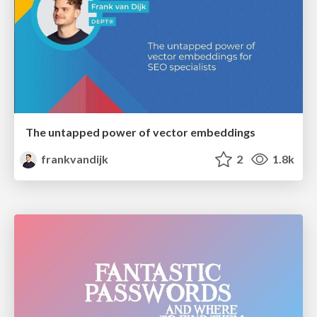
The untapped power of vector embeddings
frankvandijk
2
1.8k