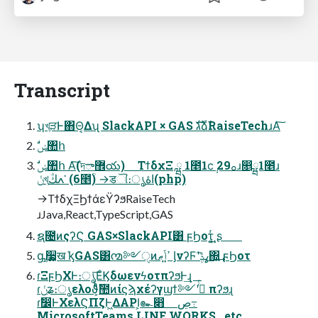
Transcript
ʮখֶੜͰ΋Θ͔Δʯ SlackAPI × GAS גࣜձࣾRaiseTechɹΑ͠
ࣗݾ঺հ
ݩখֶߍڭ་ (6೥ؒ) →डୗ։ൃاۀ(php)
→ΤϯδχΞϦϯάεΫʔϧRaiseTech
ɹJava,React,TypeScript,GAS
ຊ೔ͷςʔϚ GAS×SlackAPI͸ ϝϦοτ͕͍ͬͺ͍ʂ
ᶃ࣮૷͕͓खܰ ᶄGAS͸൚༻ੑͷߴ͍ݴޠ ᶅνʔϜʹߩݙ͠΍͍͢ ϝϦοτ
ɾΞϝϦΧͰ։ൃ͞ΕͨϏδωενϟοτπʔϧͰ͢ɻ
ɾݩʑ։ൃελοϑ͕ͨͪࣾ಺ͷίϛϡχέʔγϣϯ༻ʹ࡞ͬͨ πʔϧɻ
ɾࣗ෼ͰΧελϚΠζͰ͖ΔAPI͕๛෋ ڝ߹
MicrosoftTeams,LINE WORKS,,,etc