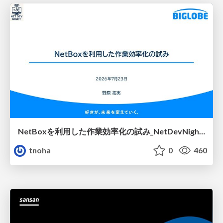
NetBoxを利用した作業効率化の試み_NetDevNight4
tnoha
0
460