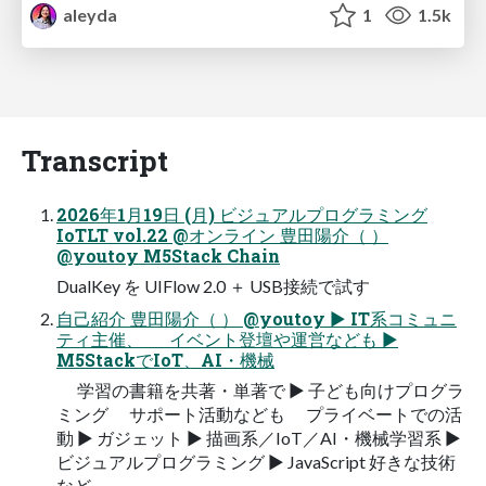
aleyda
1
1.5k
Transcript
2026年1月19日 (月) ビジュアルプログラミング
IoTLT vol.22 @オンライン 豊田陽介（ ）
@youtoy M5Stack Chain
DualKey を UIFlow 2.0 ＋ USB接続で試す
自己紹介 豊田陽介（ ） @youtoy ▶ IT系コミュニ
ティ主催、 イベント登壇や運営なども ▶
M5StackでIoT、AI・機械
学習の書籍を共著・単著で ▶ 子ども向けプログラ
ミング サポート活動なども プライベートでの活
動 ▶ ガジェット ▶ 描画系／IoT／AI・機械学習系 ▶
ビジュアルプログラミング ▶ JavaScript 好きな技術
など