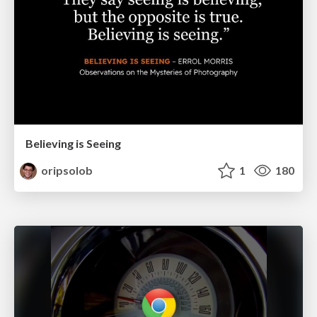
Believing is Seeing
oripsolob
1
180