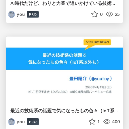
AI時代だけど、わりと力業で追いかけている技術情報収集の話 / 20260518
you
0
25
PRO
最近の技術系の話題で気になったもの色々（IoT系以外も） / IoTLT 花見予定会（たぶんBBQ） @都立潮風公園バーベキュー広場
you
1
400
PRO