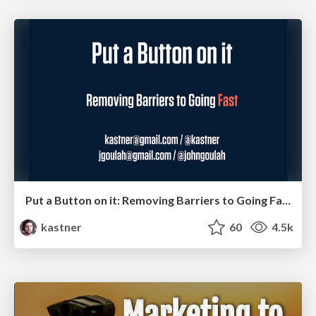
Put a Button on it: Removing Barriers to Going Fast.
kastner
60
4.5k