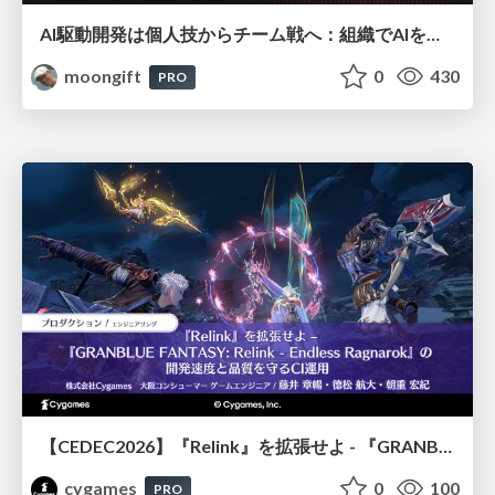
AI駆動開発は個人技からチーム戦へ：組織でAIを使いこなすための実践設計
moongift
0
430
PRO
【CEDEC2026】『Relink』を拡張せよ - 『GRANBLUE FANTASY: Relink - Endless Ragnarok』の開発速度と品質を守るCI運用
cygames
0
100
PRO