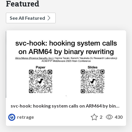
Featured
See All Featured
svc-hook: hooking system calls on ARM64 by binary rewriting
retrage
2
430