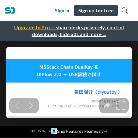
Sign in
Sign up for free
Upgrade to Pro
— share decks privately, control
downloads, hide ads and more …
·
Ship Features Fearlessly
→
SPONSORED