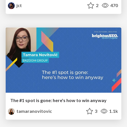
jct
2
470
The #1 spot is gone: here's how to win anyway
tamaranovitovic
3
1.1k