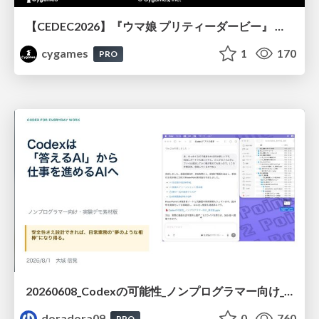
【CEDEC2026】『ウマ娘 プリティーダービー』 英語版のキャラクターの方言や口調をローカライズするための創造的アプローチ
cygames
1
170
PRO
20260608_Codexの可能性_ノンプログラマー向け_大城追記
doradora09
0
760
PRO