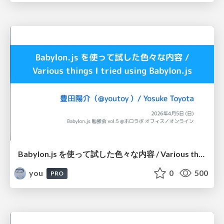
Babylon.js を使って試した色々な内容 / Various things I tried using Babylon.js / Babylon.js 勉強会 vol.5
you
0
500
PRO