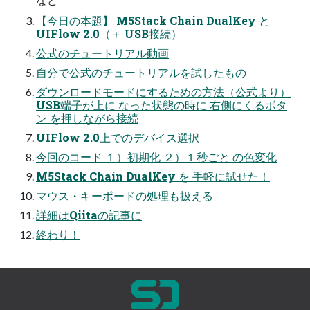
【今日の本題】 M5Stack Chain DualKey と
UIFlow 2.0（＋ USB接続）
公式のチュートリアル動画
自分で公式のチュートリアルを試したもの
ダウンロードモードにするための方法（公式より）
USB端子が上に なった状態の時に 右側にくるボタ
ン を押しながら接続
UIFlow 2.0上でのデバイス選択
今回のコード １）初期化 ２）１秒ごと の色変化
M5Stack Chain DualKey を 手軽に試せた！
マウス・キーボードの処理も扱える
詳細はQiitaの記事に
終わり！