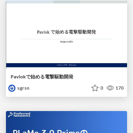
Pavlokで始める電撃駆動開発
sgrsn
0
170