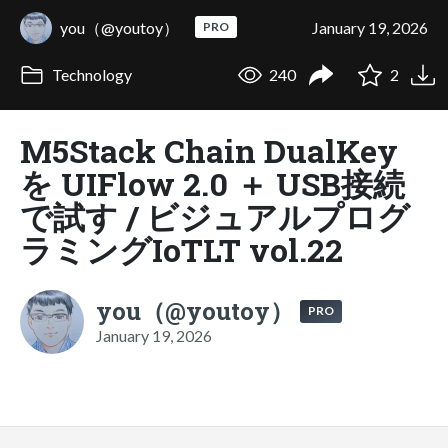
you（@youtoy）
January 19, 2026
PRO
Technology
240
2
M5Stack Chain DualKey
を UIFlow 2.0 ＋ USB接続
で試す / ビジュアルプログ
ラミングIoTLT vol.22
you（@youtoy）
PRO
January 19, 2026