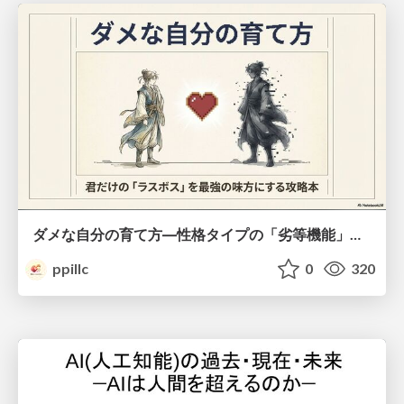
ダメな自分の育て方―性格タイプの「劣等機能」から理解するニガテ克服術
ppillc
0
320