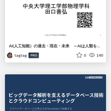
AI(人工知能）の過去・現在・未来 ～AIは人類を越えるのか～
tagtag
0
140
PRO