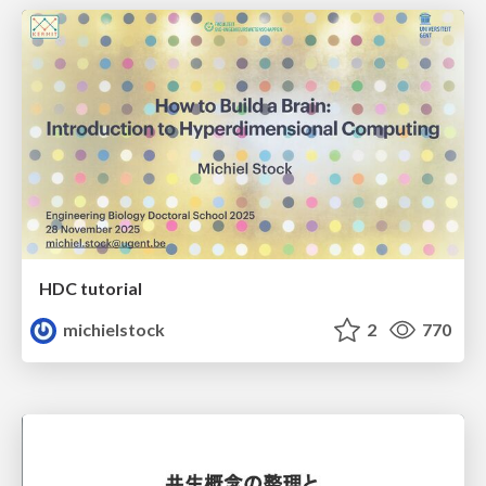
HDC tutorial
michielstock
2
770