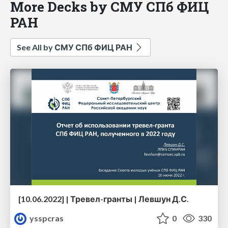
More Decks by СМУ СПб ФИЦ
РАН
See All by СМУ СПб ФИЦ РАН
[10.06.2022] | Тревел-гранты | Левшун Д.С.
ysspcras
0
330