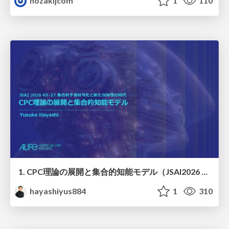
nozakijcom
1
110
1. CPC理論の展開と集合的知能モデル（JSAI2026 KS-27 集合的予測符号化と新たな知性の時代）
hayashiyus884
1
310