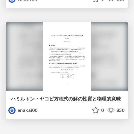
ハミルトン・ヤコビ方程式の解の性質と物理的意味
enakai00
0
850