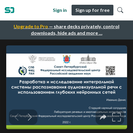
Sign in
Sign up for free
Upgrade to Pro
— share decks privately, control
downloads, hide ads and more …