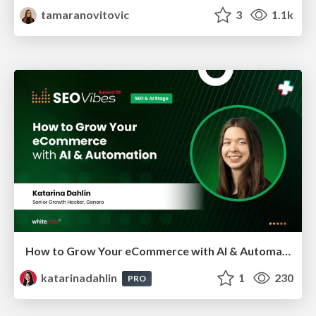
tamaranovitovic
3
1.1k
How to Grow Your eCommerce with AI & Automation
katarinadahlin
1
230
PRO