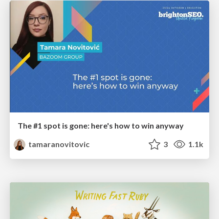
The #1 spot is gone: here's how to win anyway
tamaranovitovic
3
1.1k