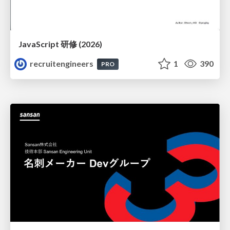
JavaScript 研修 (2026)
recruitengineers
1
390
PRO