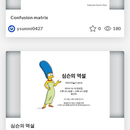
Confusion matrix
ysunmi0427
0
180
심슨의 역설