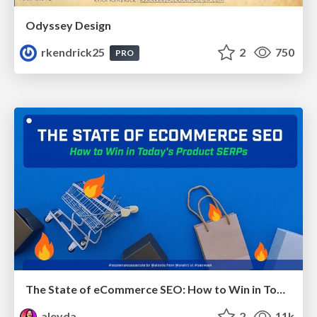
Odyssey Design
rkendrick25
2
750
PRO
The State of eCommerce SEO: How to Win in Today's Products SERPs - #SEOweek
aleyda
2
11k