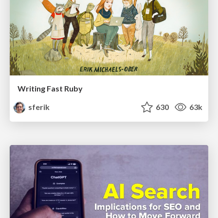
Writing Fast Ruby
sferik
630
63k