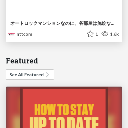
オートロックマンションなのに、各部屋は施錠なし！？ 攻撃者が組織内ネットワークで大暴れする理由 / The Front Door Is Locked, but the Rooms Are Wide Open: Why Attackers Move Freely Inside Enterprise Networks
nttcom
1
1.6k
Featured
See All Featured