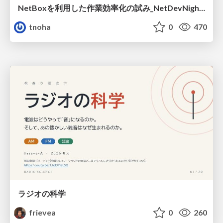
NetBoxを利用した作業効率化の試み_NetDevNight4
tnoha
0
470
ラジオの科学
frievea
0
260