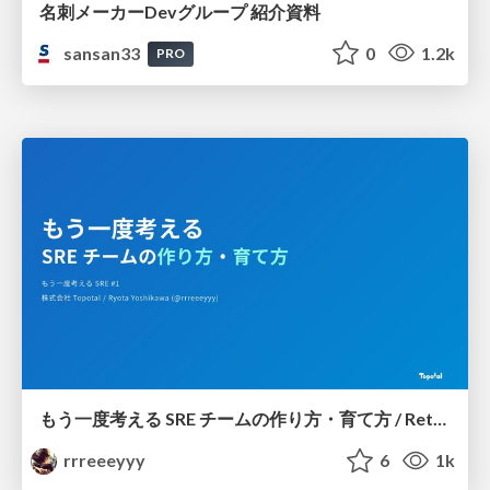
名刺メーカーDevグループ 紹介資料
sansan33
0
1.2k
PRO
もう一度考える SRE チームの作り方・育て方 / Rethinking SRE #1: Building and Growing SRE Teams
rrreeeyyy
6
1k