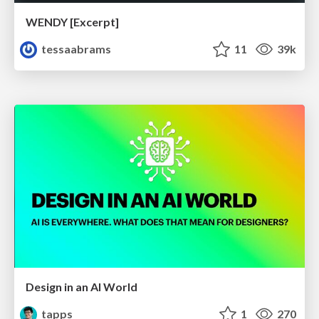
WENDY [Excerpt]
tessaabrams
11
39k
Design in an AI World
tapps
1
270