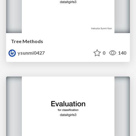
Tree Methods
ysunmi0427
0
140