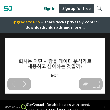
Sign in
Sign up for free
Upgrade to Pro
— share decks privately, control
downloads, hide ads and more …
SiteGround - Reliable hosting with speed,
·
→
SPONSORED
security, and support you can count on.