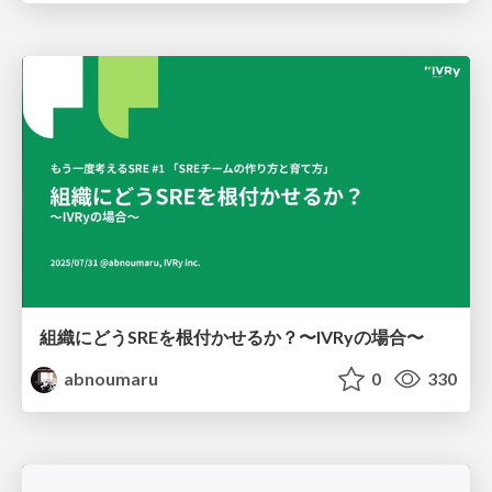
組織にどうSREを根付かせるか？〜IVRyの場合〜
abnoumaru
0
330