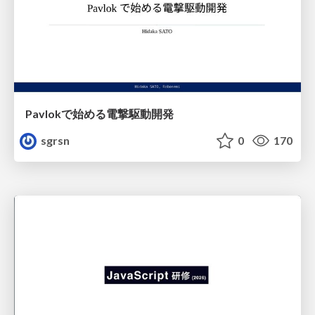
Pavlokで始める電撃駆動開発
sgrsn
0
170