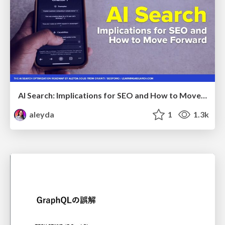
AI Search: Implications for SEO and How to Move Forward - #ShenzhenSEOConference
aleyda
1
1.3k