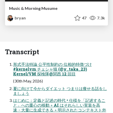
Music & Morning Musume
bryan
47
7.3k
Transcript
形式手法特論 公平性制約の 位相的特徴づけ
#kernelvm チェシャ猫 (@y_taka_23)
Kernel/VM 探検隊@関西 12 回目
(30th May. 2026)
夏に向けて今からダイエット つまりは痩せる話をし
ましょう
はじめに：定義と記述の時代 • 仕様を「記述するこ
と」への重心の移動 ◦ AI はそれらしい実装を高
速・大量に生成できる ◦ 明示されたコンテキスト外