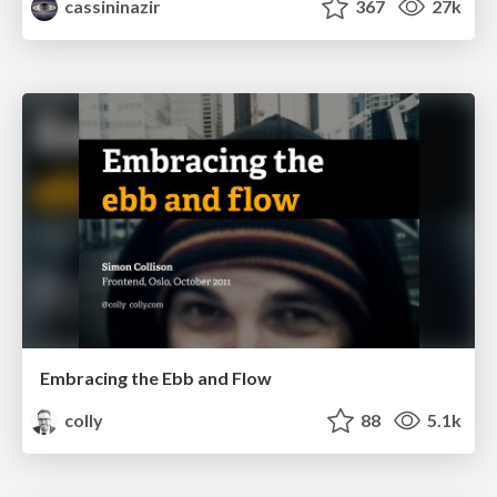
cassininazir
367
27k
Embracing the Ebb and Flow
colly
88
5.1k