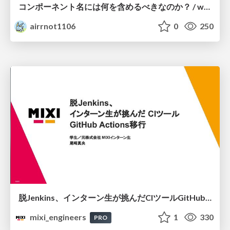
コンポーネント名には何を含めるべきなのか？ / what-should-be-included-in-component-names
airrnot1106
0
250
脱Jenkins、インターン生が挑んだCIツールGitHubActions移行
mixi_engineers
1
330
PRO