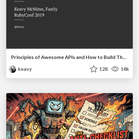
Principles of Awesome APIs and How to Build Them.
keavy
128
18k