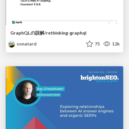
GraphQLの誤解/rethinking-graphql
sonatard
75
12k