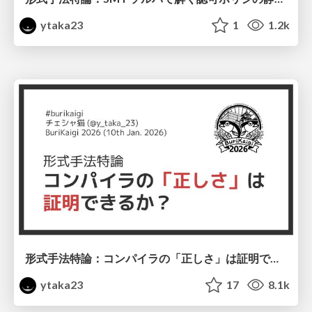
ytaka23
1
1.2k
形式手法特論：コンパイラの「正しさ」は証明できるか？ #burikaigi / BuriKaigi 2026
ytaka23
17
8.1k