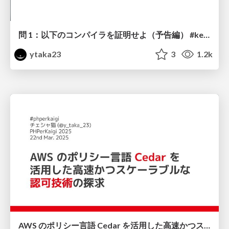
問 1：以下のコンパイラを証明せよ（予告編） #kernelvm / Kernel VM Study Kansai 11th
ytaka23
3
1.2k
AWS のポリシー言語 Cedar を活用した高速かつスケーラブルな認可技術の探求 #phperkaigi / PHPerKaigi 2025