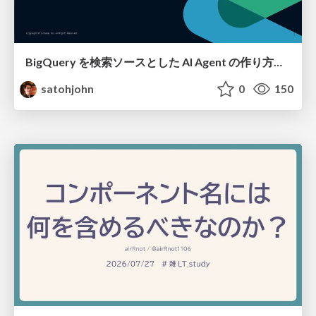
BigQuery を検索ソースとした AI Agent の作り方って 〇〇 通りあんねん
satohjohn
0
150