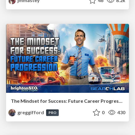
jmmastey
46
8.2k
The Mindset for Success: Future Career Progression
greggifford
0
430
PRO