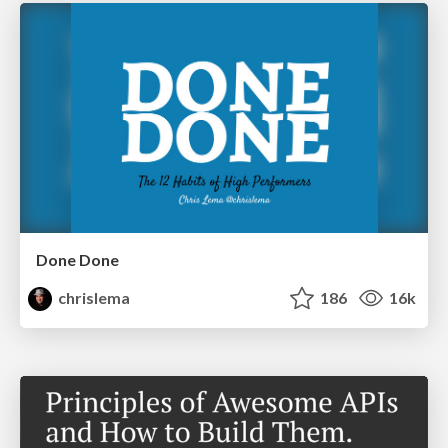
Done Done
chrislema
186
16k