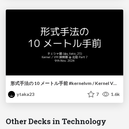
形式手法の 10 メートル手前 #kernelvm / Kernel VM Study Hokuriku Part 7
ytaka23
7
1.6k
Other Decks in Technology