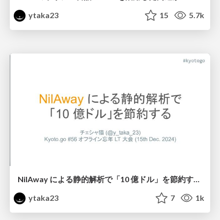
ytaka23
15
5.7k
NilAway による静的解析で「10 億ドル」を節約する #kyotogo / Kyoto Go 56th
ytaka23
7
1k