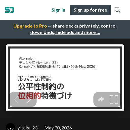
Sign in
Sign up for free
Upgrade to Pro
— share decks privately, control
downloads, hide ads and more …
y_taka_23
May 30, 2026