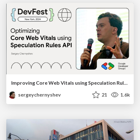
Improving Core Web Vitals using Speculation Rules API
sergeychernyshev
21
1.6k