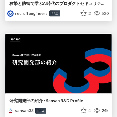
攻撃と防御で学ぶAI時代のプロダクトセキュリティ演習
recruitengineers
2
520
PRO
研究開発部の紹介 / Sansan R&D Profile
sansan33
4
24k
PRO