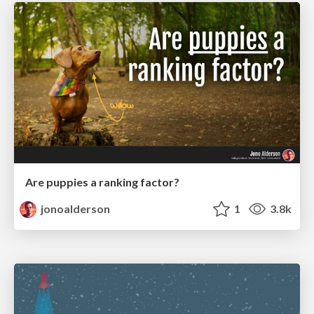
Are puppies a ranking factor?
jonoalderson
1
3.8k