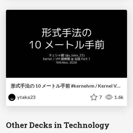
形式手法の 10 メートル手前 #kernelvm / Kernel VM Study Hokuriku Part 7
ytaka23
7
1.6k
Other Decks in Technology