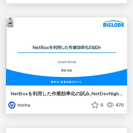
NetBoxを利用した作業効率化の試み_NetDevNight4
tnoha
0
470