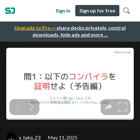
Sign in
Sign up for free
Upgrade to Pro
— share decks privately, control
downloads, hide ads and more …
y_taka_23
May 11, 2025