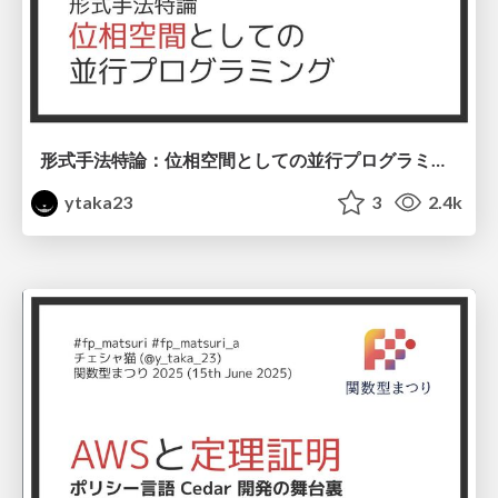
形式手法特論：位相空間としての並行プログラミング #kernelvm / Kernel VM Study Tokyo 18th
ytaka23
3
2.4k