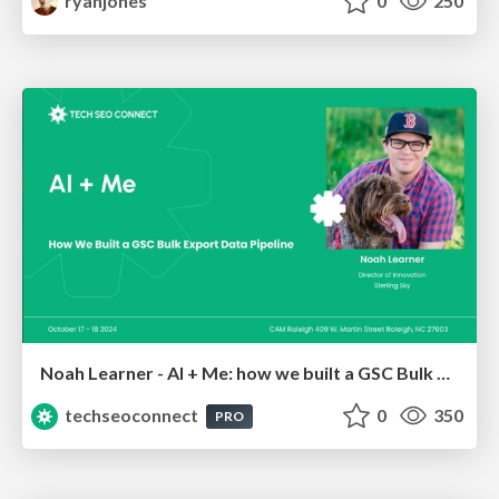
ryanjones
0
250
Noah Learner - AI + Me: how we built a GSC Bulk Export data pipeline
techseoconnect
0
350
PRO