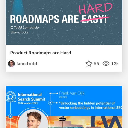
Product Roadmaps are Hard
iamctodd
55
12k