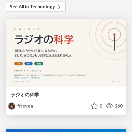
See All in Technology
ラジオの科学
frievea
0
260