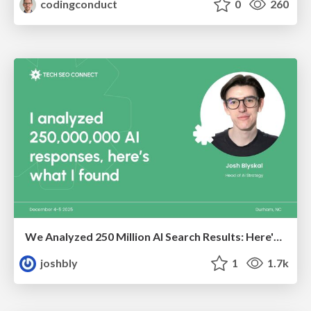
codingconduct
0
260
We Analyzed 250 Million AI Search Results: Here's What I Found
joshbly
1
1.7k