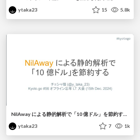
ytaka23
15
5.8k
NilAway による静的解析で「10 億ドル」を節約する #kyotogo / Kyoto Go 56th
ytaka23
7
1k