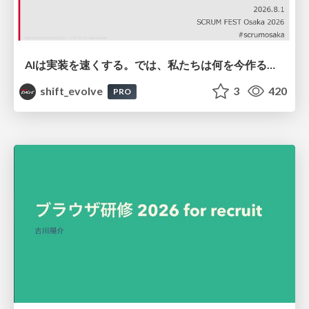
AIは実装を速くする。では、私たちは何を今作るべきか？－立場を越えてリリースに向き合ったチーム開発の実践 / 20260801 Hiromi Nakaya and Naoki Takahashi
shift_evolve
3
420
PRO