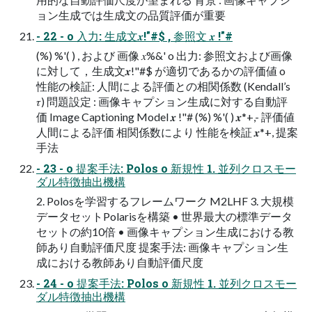
ョン⽣成では⽣成⽂の品質評価が重要
- 22 - o ⼊⼒: ⽣成⽂𝒙!"#$ , 参照⽂ 𝒙 !"#
(%) %'( ) , および 画像 𝑥%&' o 出⼒: 参照⽂および画像
に対して，⽣成⽂𝒙!"#$ が適切であるかの評価値 o
性能の検証: ⼈間による評価との相関係数 (Kendall’s
𝜏) 問題設定 : 画像キャプション⽣成に対する⾃動評
価 Image Captioning Model 𝒙 !"# (%) %'( ) 𝒙*+,- 評価値
⼈間による評価 相関係数により 性能を検証 𝒙*+, 提案
⼿法
- 23 - o 提案⼿法: Polos o 新規性 1. 並列クロスモー
ダル特徴抽出機構
2. Polosを学習するフレームワーク M2LHF 3. ⼤規模
データセットPolarisを構築 • 世界最⼤の標準データ
セットの約10倍 • 画像キャプション⽣成における教
師あり⾃動評価尺度 提案⼿法: 画像キャプション⽣
成における教師あり⾃動評価尺度
- 24 - o 提案⼿法: Polos o 新規性 1. 並列クロスモー
ダル特徴抽出機構