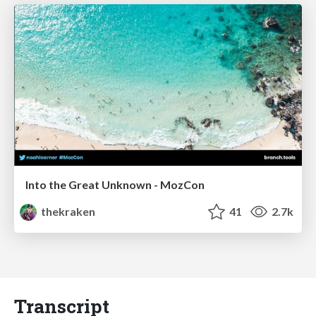
Into the Great Unknown - MozCon
thekraken
41
2.7k
Transcript