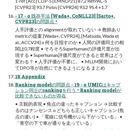
1-ref [Acc] CLIP-S [EMNLP21] 87.2 RefPAC-S
[CVPR23] 93.7 Polos [CVPR24] 93.2 95.4 +1.7
- 17 - o 既存⼿法 [Wada+, CoNLL23] [Sarto+,
CVPR23]の問題点 •
⼈⼿評価との alignmentが取れていない → 教師あり
metricの提案 [Wada+, CVPR24], [Matsuda, Wada et
al., ACCV24] o 何を⽬指すのか • ⼈間の評価同⼠の相
関は0.7程度 • そろそろSuperhumanの評価尺度が出
現する • Superhuman評価尺度ができると世界はどう
変わる？ • ⼈⼿評価が不要に。 • MLLM開発におい
てDPO等が⾃然にできるようになる まとめ
18 Appendix
Ranking modelの問題点 - 19 - o UMICはキャプ
ション同⼠のrankingを⾏う • Ranking modelが
⽐較できないものが存在
• 主観的表現 • 焦点の違ったキャプション → ⽐較す
るのはナンセンス o どちらも正しいキャプション (焦
点の違い) • 「電線に信号機がぶら下がっている」 •
「⻘空の下で⾞が通りを⾛っている」