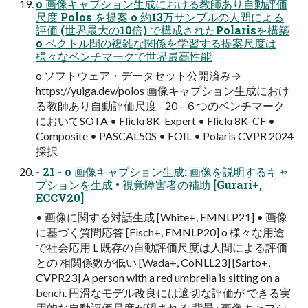
o 画像キャプション⽣成における教師あり⾃動評価
尺度 Polos を提案 o 約13万サンプルの⼈間による
評価 (世界最⼤の10倍) で構成されたPolarisを構築
o ベクトル間の複雑な関係を学習する提案尺度は
様々なベンチマークで世界最⾼性能
o ソフトウェア・データセット公開済み→
https://yuiga.dev/polos 画像キャプション⽣成におけ
る教師あり⾃動評価尺度 - 20 - ６つのベンチマーク
においてSOTA • Flickr8K-Expert • Flickr8K-CF •
Composite • PASCAL50S • FOIL • Polaris CVPR 2024
採択
- 21 - o 画像キャプション⽣成: 画像を説明するキャ
プションを⽣成 • 視覚障害者の補助 [Gurari+,
ECCV20]
• 画像に関する対話⽣成 [White+, EMNLP21] • 画像
に基づく質問応答 [Fisch+, EMNLP20] o 様々な⽤途
で社会応⽤ L 既存の⾃動評価尺度は⼈間による評価
との 相関係数が低い [Wada+, CoNLL23] [Sarto+,
CVPR23] A person with a red umbrella is sitting on a
bench. 円滑なモデル改良には適切な評価が できる実
⽤的な⾃動評価尺度が望まれる 背景 : 画像キャプシ