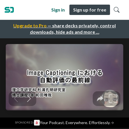
Sign in
Sign up for free
Upgrade to Pro
— share decks privately, control
downloads, hide ads and more …
·
Your Podcast. Everywhere. Effortlessly.
→
SPONSORED