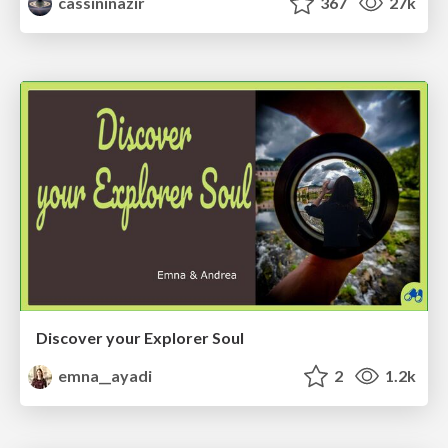
cassininazir
367
27k
Discover your Explorer Soul
emna__ayadi
2
1.2k