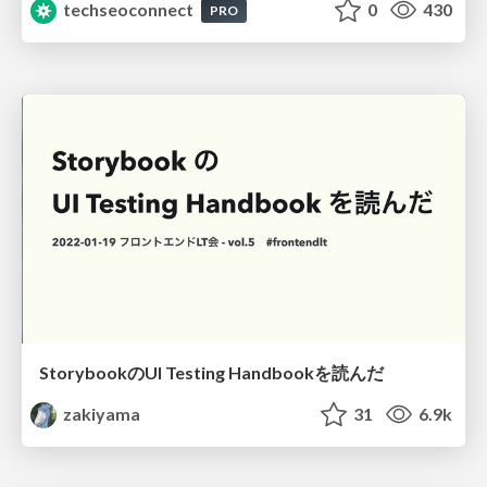
techseoconnect
0
430
PRO
StorybookのUI Testing Handbookを読んだ
zakiyama
31
6.9k