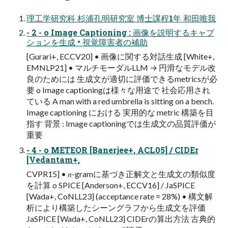
理⼯学研究科 杉浦孔明研究室 博⼠課程1年 和⽥唯我
- 2 - o Image Captioning : 画像を説明するキャプ
ションを⽣成 • 視覚障害者の補助
[Gurari+, ECCV20] • 画像に関する対話⽣成 [White+,
EMNLP21] • マルチモーダルLLM → 円滑なモデル改
良のためには ⽣成⽂が適切に評価できるmetricsが必
要 o Image captioningは様々な⽤途で 社会応⽤され
ている A man with a red umbrella is sitting on a bench.
Image captioning における 実⽤的な metric 構築を⽬
指す 背景 : Image captioningでは⽣成⽂の品質評価が
重要
- 4 - o METEOR [Banerjee+, ACL05] / CIDEr
[Vedantam+,
CVPR15] • 𝑛-gramに基づき正解⽂と⽣成⽂の類似度
を計算 o SPICE [Anderson+, ECCV16] / JaSPICE
[Wada+, CoNLL23] (acceptance rate = 28%) • 構⽂解
析により構築したシーングラフから⽣成⽂を評価
JaSPICE [Wada+, CoNLL23] CIDErの算出⽅法 古典的