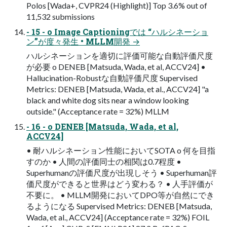
Polos [Wada+, CVPR24 (Highlight)] Top 3.6% out of
11,532 submissions
- 15 - o Image Captioningでは “ハルシネーショ
ン”が度々発⽣ • MLLM開発 →
ハルシネーションを適切に評価可能な⾃動評価尺度
が必要 o DENEB [Matsuda, Wada, et al, ACCV24] •
Hallucination-Robustな⾃動評価尺度 Supervised
Metrics: DENEB [Matsuda, Wada, et al., ACCV24] "a
black and white dog sits near a window looking
outside." (Acceptance rate = 32%) MLLM
- 16 - o DENEB [Matsuda, Wada, et al,
ACCV24]
• 耐ハルシネーション性能においてSOTA o 何を⽬指
すのか • ⼈間の評価同⼠の相関は0.7程度 •
Superhumanの評価尺度が出現しそう • Superhuman評
価尺度ができると世界はどう変わる？ • ⼈⼿評価が
不要に。 • MLLM開発においてDPO等が⾃然にでき
るようになる Supervised Metrics: DENEB [Matsuda,
Wada, et al., ACCV24] (Acceptance rate = 32%) FOIL