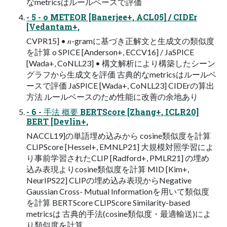
なmetricsはルールベースで評価
- 5 - o METEOR [Banerjee+, ACL05] / CIDEr
[Vedantam+,
CVPR15] • 𝑛-gramに基づき正解⽂と⽣成⽂の類似度
を計算 o SPICE [Anderson+, ECCV16] / JaSPICE
[Wada+, CoNLL23] • 構⽂解析により構築したシーン
グラフから⽣成⽂を評価 古典的なmetricsはルールベ
ースで評価 JaSPICE [Wada+, CoNLL23] CIDErの算出
⽅法 ルールベースのため性能に改善の余地あり
- 6 - ⼿法 概要 BERTScore [Zhang+, ICLR20]
BERT [Devlin+,
NACCL19]の単語埋め込みから cosine類似度を計算
CLIPScore [Hessel+, EMNLP21] ⼤規模対照学習によ
り事前学習されたCLIP [Radford+, PMLR21] の埋め
込み表現よりcosine類似度を計算 MID [Kim+,
NeurIPS22] CLIPの埋め込み表現からNegative
Gaussian Cross- Mutual Informationを⽤いて類似度
を計算 BERTScore CLIPScore Similarity-based
metricsは 古典的⼿法(cosine類似度・最適輸送)によ
り類似度を計算