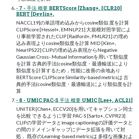
- 7 - ⼿法 概要 BERTScore [Zhang+, ICLR20]
BERT [Devlin+,
NACCL19]の単語埋め込みからcosine類似 度を計算
CLIPScore [Hessel+, EMNLP21] ⼤規模対照学習によ
り事前学習されたCLIP [Radford+, PMLR21] の埋め
込み表現よりcosine類似度を計算 MID [Kim+,
NeurIPS22] CLIPの埋め込み表現からNegative
Gaussian Cross- Mutual Informationを⽤いて類似度
を計算 古典的⼿法(cosine類似度・最適輸送)により
類似度を計算するため，性能に改善の余地あり
BERTScore CLIPScore Similarity-based metricsは 古
典的⼿法(cosine類似度・最適輸送)により類似度を計
算
- 8 - UMIC PAC-S ⼿法 概要 UMIC [Lee+, ACL21]
UNITER [Chen+, ECCV20]を⽤いてキャプション同⼠
を⽐較 できるように学習 PAC-S [Sarto+, CVPR23]
CLIPの学習データとimage captioningの評価データと
の間のドメインギャップにデータ拡張を⽤いて対
処． 既存のLearning-based metricsは 多様な画像およ