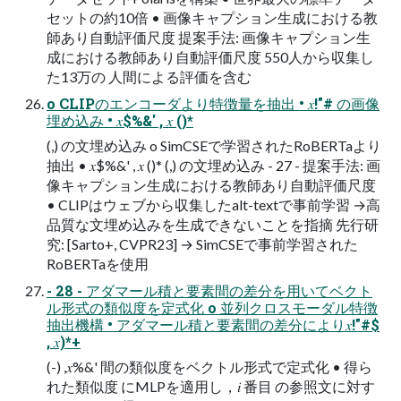
セットの約10倍 • 画像キャプション⽣成における教
師あり⾃動評価尺度 提案⼿法: 画像キャプション⽣
成における教師あり⾃動評価尺度 550⼈から収集し
た13万の ⼈間による評価を含む
o CLIPのエンコーダより特徴量を抽出 • 𝑥!"# の画像
埋め込み • 𝑥$%&' , 𝑥 ()*
(,) の⽂埋め込み o SimCSEで学習されたRoBERTaより
抽出 • 𝑥$%&' , 𝑥 ()* (,) の⽂埋め込み - 27 - 提案⼿法: 画
像キャプション⽣成における教師あり⾃動評価尺度
• CLIPはウェブから収集したalt-textで事前学習 →⾼
品質な⽂埋め込みを⽣成できないことを指摘 先⾏研
究: [Sarto+, CVPR23] → SimCSEで事前学習された
RoBERTaを使⽤
- 28 - アダマール積と要素間の差分を⽤いてベクト
ル形式の類似度を定式化 o 並列クロスモーダル特徴
抽出機構 • アダマール積と要素間の差分により𝑥!"#$
, 𝑥)*+
(-) ,𝑥%&' 間の類似度をベクトル形式で定式化 • 得ら
れた類似度 にMLPを適⽤し，𝑖 番⽬ の参照⽂に対す