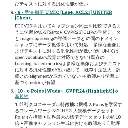
びテキストに対する汎化性能が低い
- 9 - ⼿法 概要 UMIC [Lee+, ACL21] UNITER
[Chen+,
ECCV20]を⽤いてキャプション同⼠を⽐較 できるよ
うに学習 PAC-S [Sarto+, CVPR23] CLIPの学習データ
とimage captioningの評価データと の間のドメイン
ギャップにデータ拡張を⽤いて対処． 多様な画像お
よびテキストに対する汎化性能が低い (例: UMICは
open vocabulary設定に対応できない) 既存の
Learning-based metricsは 多様な画像およびテキスト
に対する汎化性能が低い 総じて，既存⼿法は⼈⼿評
価との alignmentが取れていない → 教師あり学習に
基づくmetricが有望
- 10 - o Polos [Wada+, CVPR24 (Highlight)] o
新規性
1. 並列クロスモーダル特徴抽出機構 2. Polosを学習す
るフレームワーク M2LHF 3. ⼤規模データセット
Polarisを構築 • 世界最⼤の標準データセットの約10
倍 • 画像キャプション⽣成における教師あり⾃動評