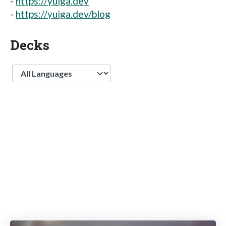
-
https://yuiga.dev
-
https://yuiga.dev/blog
Decks
Language