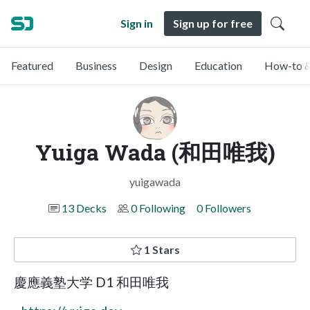
Sign in
Sign up for free
Featured
Business
Design
Education
How-to &
Yuiga Wada (和田唯我)
yuigawada
13 Decks
0 Following
0 Followers
1 Stars
慶應義塾大学 D1 和田唯我