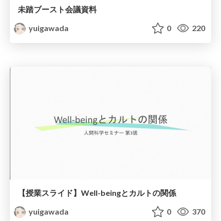
未踏ブースト会議資料
yuigawada
0
220
【授業スライド】Well-beingとカルトの関係
yuigawada
0
370