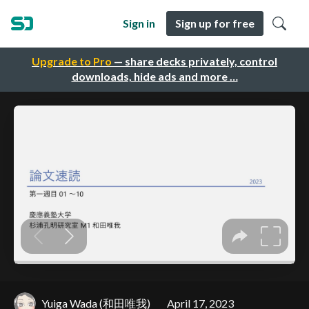
Sign in
Sign up for free
Upgrade to Pro
— share decks privately, control
downloads, hide ads and more …
Yuiga Wada (和田唯我)
April 17, 2023