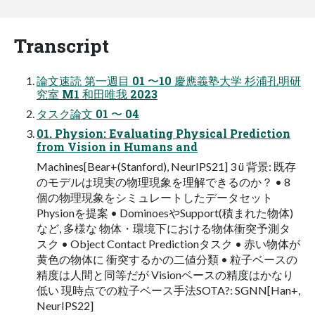
Transcript
論⽂速読 第⼀週⽬ 01 〜10 慶應義塾⼤学 杉浦孔明研
究室 M1 和⽥唯我 2023
タスク論⽂ 01 〜 04
01. Physion: Evaluating Physical Prediction
from Vision in Humans and
Machines[Bear+(Stanford), NeurIPS21] 3 ü 背景: 既存
のモデルは現実の物理現象を理解できるのか？ • 8
個の物理現象をシミュレートしたデータセット
Physionを提案 • DominoesやSupport(積まれた物体)
など, 多様な 物体・環境下における物体衝突予測タ
スク • Object Contact Predictionタスク • ⾚い物体が
⻩⾊の物体に 衝突するかの⼆値分類 • 粒⼦ベースの
精度は⼈間と同等だが Visionベースの精度はかなり
低い 現時点での粒⼦ベース⼿法SOTA?: SGNN[Han+,
NeurIPS22]