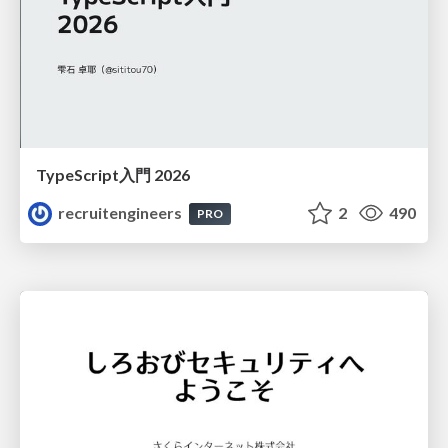
TypeScript入門 2026
recruitengineers
2
490
PRO