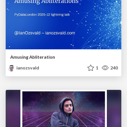
Amusing Abliteration
ianozsvald
1
240