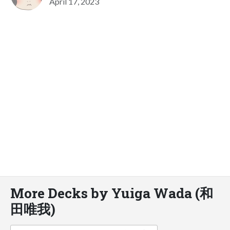
April 17, 2023
More Decks by Yuiga Wada (和
田唯我)