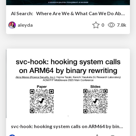
AI Search: Where Are We & What Can We Do About It?
aleyda
0
7.8k
svc-hook: hooking system calls on ARM64 by binary rewriting