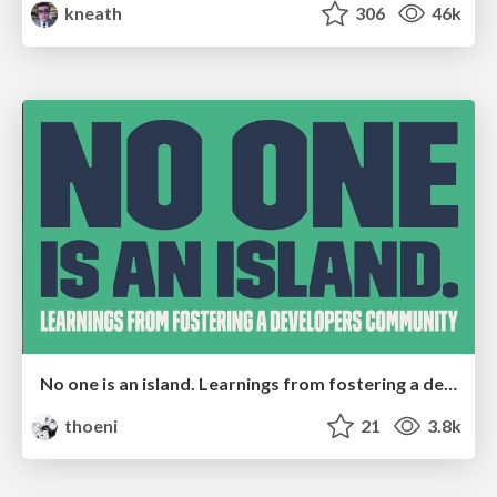
kneath
306
46k
No one is an island. Learnings from fostering a developers community.
thoeni
21
3.8k