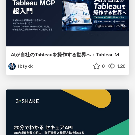
AIが自社のTableauを操作する世界へ：Tableau MCP超入門
tbtykk
0
120