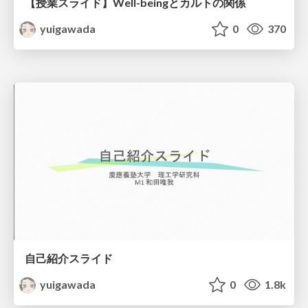
【授業スライド】Well-beingとカルトの関係
yuigawada
0
370
自己紹介スライド
yuigawada
0
1.8k