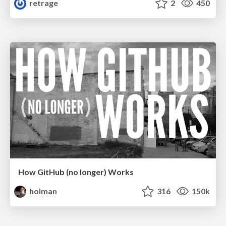
retrage
2
450
How GitHub (no longer) Works
holman
316
150k