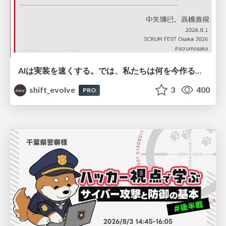
AIは実装を速くする。では、私たちは何を今作るべきか？－立場を越えてリリースに向き合ったチーム開発の実践 / 20260801 Hiromi Nakaya and Naoki Takahashi
shift_evolve
3
400
PRO