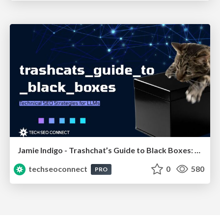
Jamie Indigo - Trashchat’s Guide to Black Boxes: Technical SEO Tactics for LLMs
techseoconnect
0
580
PRO