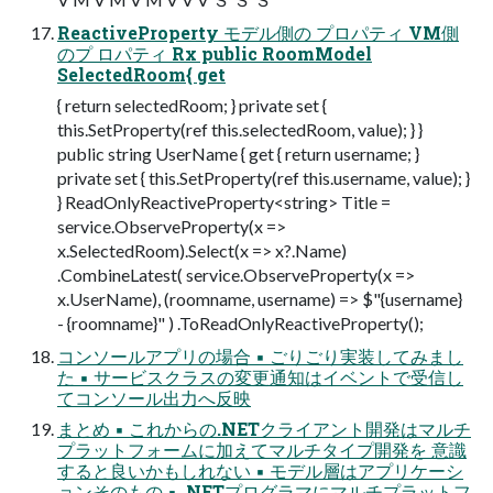
ReactiveProperty モデル側の プロパティ VM側
のプ ロパティ Rx public RoomModel
SelectedRoom{ get
{ return selectedRoom; } private set {
this.SetProperty(ref this.selectedRoom, value); } }
public string UserName { get { return username; }
private set { this.SetProperty(ref this.username, value); }
} ReadOnlyReactiveProperty<string> Title =
service.ObserveProperty(x =>
x.SelectedRoom).Select(x => x?.Name)
.CombineLatest( service.ObserveProperty(x =>
x.UserName), (roomname, username) => $"{username}
- {roomname}" ) .ToReadOnlyReactiveProperty();
コンソールアプリの場合 ▪ ごりごり実装してみまし
た ▪ サービスクラスの変更通知はイベントで受信し
てコンソール出力へ反映
まとめ ▪ これからの.NETクライアント開発はマルチ
プラットフォームに加えてマルチタイプ開発を 意識
すると良いかもしれない ▪ モデル層はアプリケーシ
ョンそのもの ▪ .NETプログラマにマルチプラットフ