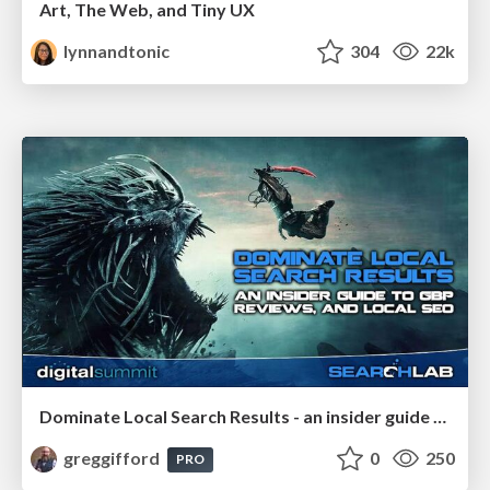
Art, The Web, and Tiny UX
lynnandtonic
304
22k
Dominate Local Search Results - an insider guide to GBP, reviews, and Local SEO
greggifford
0
250
PRO