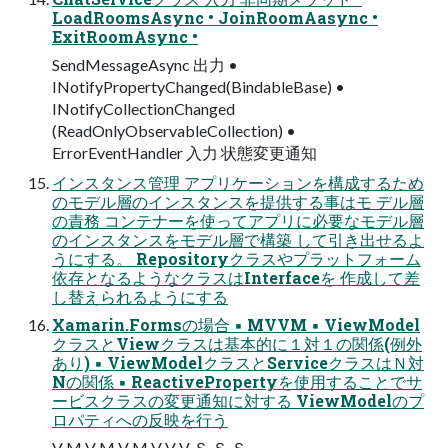
LoadRoomsAsync • JoinRoomAasync •
ExitRoomAsync •
SendMessageAsync 出力 •
INotifyPropertyChanged(BindableBase) •
INotifyCollectionChanged
(ReadOnlyObservableCollection) •
ErrorEventHandler 入力 状態変更通知
インスタンス管理 アプリケーションを構成するため
のモデル層のインスタンスを提供する事はモ デル層
の責務 コンテナーを使ってアプリに必要なモデル層
のインスタンスをモデル層で構築 して引き出せるよ
うにする。 Repositoryクラスやプラットフォーム
依存となるようなクラスはInterfaceを 作成して差
し替えられるようにする
Xamarin.Formsの場合 ▪ MVVM ▪ ViewModel
クラスとViewクラスは基本的に１対１の関係(例外
あり) ▪ ViewModelクラスとServiceクラスはＮ対
Nの関係 ▪ ReactivePropertyを使用することでサ
ービスクラスの変更通知に対する ViewModelのプ
ロパティへの反映を行う
V M V M V M V V V Ｓ Ｓ Ｓ