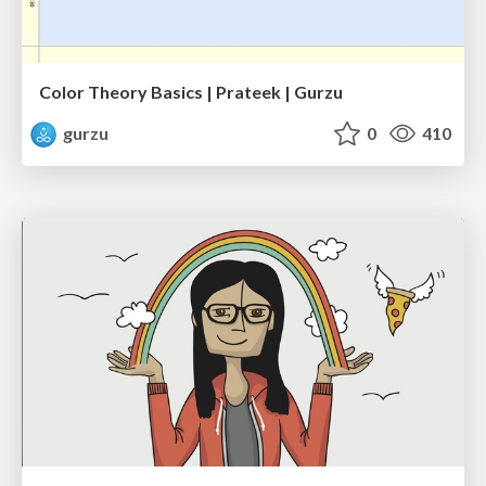
Color Theory Basics | Prateek | Gurzu
gurzu
0
410