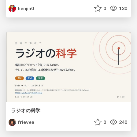
henjin0
0
130
ラジオの科学
frievea
0
240