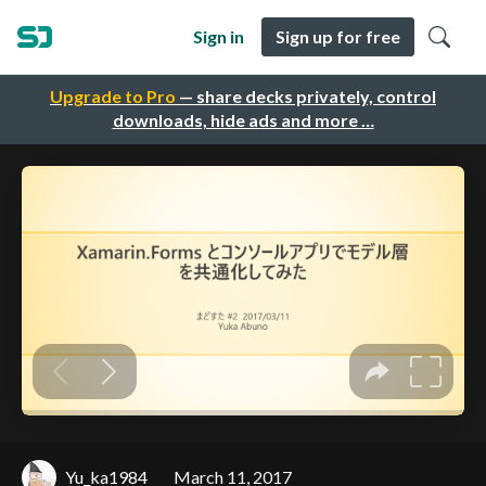
Sign in
Sign up for free
Upgrade to Pro
— share decks privately, control
downloads, hide ads and more …
Yu_ka1984
March 11, 2017