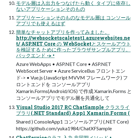
モデル層は入出力をつなげたら動く タイプに依存し
ないアプリケーションそのもの
アプリケーションそのものなモデル層は コンソール
アプリでも使えるはず
簡単なチャットアプリを作ってみました。
http://websocketscaletest1.azurewebsites.ne
t/ ASP.NET Core の WebSocketとスケールアウト
を検証する ために作ったブラウザサンプルアプリ。
バックエンド -> •
Azure WebApps • ASP.NET Core • ASP.NET
WebSocet Server • Azure ServiceBus フロントエン
ド-> • Vue.js (JavaScript MVVM フレームワーク) フ
ロントエンドを コンソールアプリ
Xamarin.Forms(Android/iOS) で作成 Xamarin.Forms と
コンソールアプリでモデル層を共通化して
Visual Studio 2017 RC ChatSample クラスライ
ブラリ(.NET Standard) App1 Xamarin.Forms (
Shared ) ConsoleApp1 コンソールアプリ(.NET Core)
https://github.com/yuka1984/ChatXFSample
ChatServiceクラス 入力 非同期メソッド •