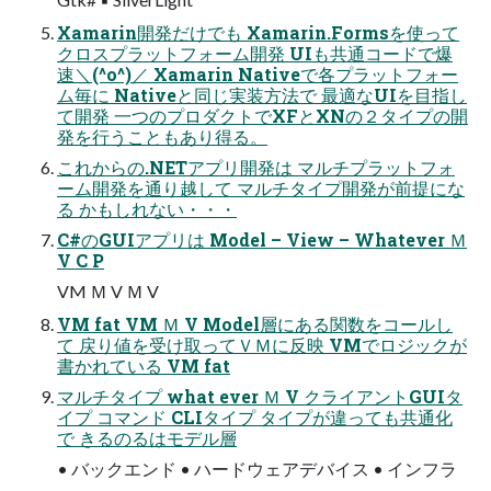
Xamarin開発だけでも Xamarin.Formsを使って
クロスプラットフォーム開発 UIも共通コードで爆
速＼(^o^)／ Xamarin Nativeで各プラットフォー
ム毎に Nativeと同じ実装方法で 最適なUIを目指し
て開発 一つのプロダクトでXFとXNの２タイプの開
発を行うこともあり得る。
これからの.NETアプリ開発は マルチプラットフォ
ーム開発を通り越して マルチタイプ開発が前提にな
る かもしれない・・・
C#のGUIアプリは Model – View – Whatever Ｍ
V C P
VM Ｍ V Ｍ V
VM fat VM Ｍ V Model層にある関数をコールし
て 戻り値を受け取ってＶＭに反映 VMでロジックが
書かれている VM fat
マルチタイプ what ever Ｍ V クライアントGUIタ
イプ コマンド CLIタイプ タイプが違っても共通化
で きるのるはモデル層
• バックエンド • ハードウェアデバイス • インフラ