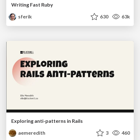
Writing Fast Ruby
sferik
630
63k
Exploring anti-patterns in Rails
aemeredith
3
460