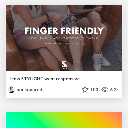
How STYLIGHT went responsive
nonsquared
100
6.2k