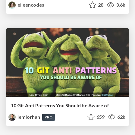
eileencodes
28
3.6k
10 Git Anti Patterns You Should be Aware of
lemiorhan
659
62k
PRO