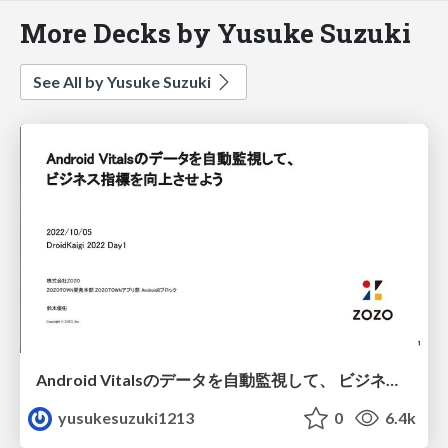
More Decks by Yusuke Suzuki
See All by Yusuke Suzuki
Android Vitalsのデータを自動監視して、 ビジネス指標を向上させよう/ Automatically monitor Android Vitals data to improve business metrics.
yusukesuzuki1213
0
6.4k