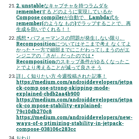
2. unstableなキャプチャを持つラムダを
rememberする どのように実現しているか
Compose compilerが自動で、Lambda式を
remember(のような もの)でラップすることで、再
生成を防いでくれる！！
感想 • パフォーマンスの問題が発生しない限り、
Recompositionについてはそこまで考え なくてよ
かった • 一方で細部までにこだわってしまうのがエ
ンジニアの「さが」だったのでは •
Recompositionのスキップ条件がゆるくなったこ
とでより考えることが減って良さそ う
詳しく知りたい方 今週投稿された記事！
https://medium.com/androiddevelopers/jetpa
ck-comp ose-strong-skipping-mode-
explained-cbdb2aa4b900
https://medium.com/androiddevelopers/jetpa
ck-co mpose-stability-explained-
79c10db270c8
https://medium.com/androiddevelopers/new-
ways-of-o ptimizing-stability-in-jetpack-
compose-038106c283cc
おわり