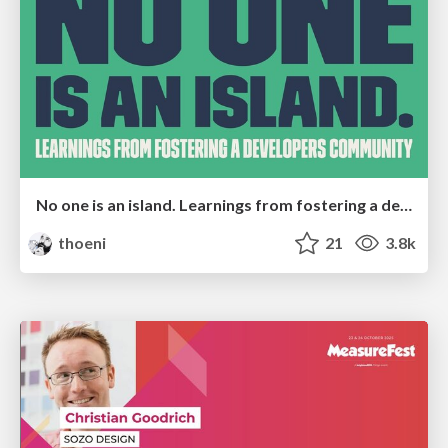
No one is an island. Learnings from fostering a developers community.
thoeni
21
3.8k