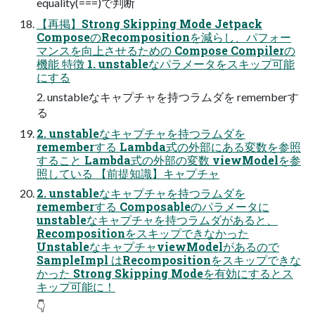
equality(===)で判断
【再掲】Strong Skipping Mode Jetpack
ComposeのRecompositionを減らし、パフォー
マンスを向上させるための Compose Compilerの
機能 特徴 1. unstableなパラメータをスキップ可能
にする
2. unstableなキャプチャを持つラムダを rememberす
る
2. unstableなキャプチャを持つラムダを
rememberする Lambda式の外部にある変数を参照
すること Lambda式の外部の変数 viewModelを参
照している 【前提知識】キャプチャ
2. unstableなキャプチャを持つラムダを
rememberする Composableのパラメータに
unstableなキャプチャを持つラムダがあると、
Recompositionをスキップできなかった
UnstableなキャプチャviewModelがあるので
SampleImpl はRecompositionをスキップできな
かった Strong Skipping Modeを有効にするとス
キップ可能に！
👇