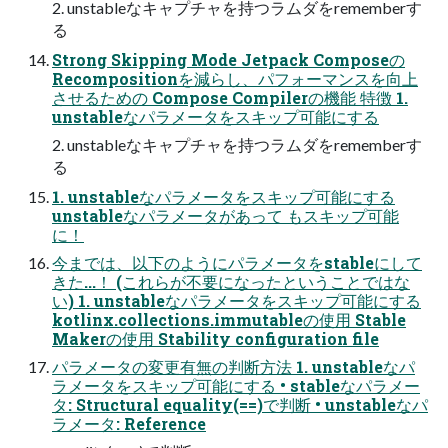
2. unstableなキャプチャを持つラムダをrememberす
る
Strong Skipping Mode Jetpack Composeの
Recompositionを減らし、パフォーマンスを向上
させるための Compose Compilerの機能 特徴 1.
unstableなパラメータをスキップ可能にする
2. unstableなキャプチャを持つラムダをrememberす
る
1. unstableなパラメータをスキップ可能にする
unstableなパラメータがあって もスキップ可能
に！
今までは、以下のようにパラメータをstableにして
きた...！ (これらが不要になったということではな
い) 1. unstableなパラメータをスキップ可能にする
kotlinx.collections.immutableの使用 Stable
Makerの使用 Stability configuration file
パラメータの変更有無の判断方法 1. unstableなパ
ラメータをスキップ可能にする • stableなパラメー
タ: Structural equality(==)で判断 • unstableなパ
ラメータ: Reference