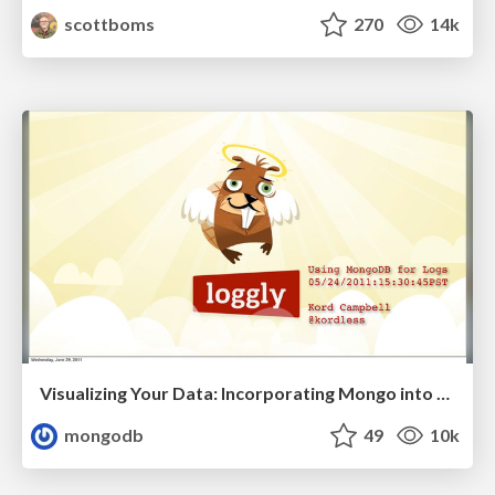
scottboms
270
14k
Visualizing Your Data: Incorporating Mongo into Loggly Infrastructure
mongodb
49
10k