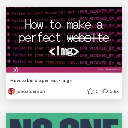
How to build a perfect <img>
jonoalderson
1
5.8k