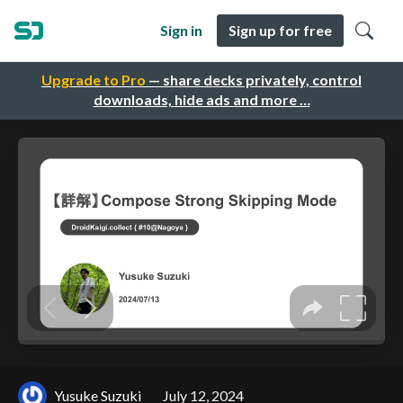
Sign in
Sign up for free
Upgrade to Pro
— share decks privately, control
downloads, hide ads and more …
Yusuke Suzuki
July 12, 2024