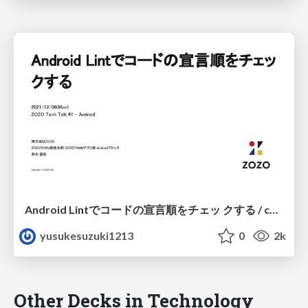
Android Lintでコードの宣言順をチェッ クする / check-declaration-order-with-android-custom-lint
yusukesuzuki1213
0
2k
Other Decks in Technology