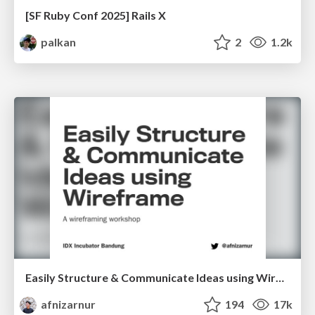
[SF Ruby Conf 2025] Rails X
palkan
2
1.2k
Easily Structure & Communicate Ideas using Wireframe
afnizarnur
194
17k