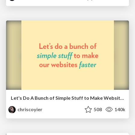
Let's Do A Bunch of Simple Stuff to Make Websites Faster
chriscoyier
508
140k