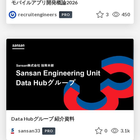
モバイルアプリ開発概論2026
recruitengineers
3
450
PRO
Data Hubグループ 紹介資料
sansan33
0
3.1k
PRO