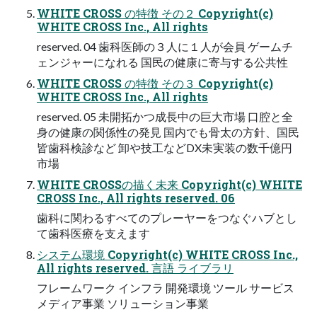
WHITE CROSS の特徴 その２ Copyright(c)
WHITE CROSS Inc., All rights
reserved. 04 ⻭科医師の３⼈に１⼈が会員 ゲームチ
ェンジャーになれる 国⺠の健康に寄与する公共性
WHITE CROSS の特徴 その３ Copyright(c)
WHITE CROSS Inc., All rights
reserved. 05 未開拓かつ成⻑中の巨⼤市場 ⼝腔と全
⾝の健康の関係性の発⾒ 国内でも⾻太の⽅針、国⺠
皆⻭科検診など 卸や技⼯などDX未実装の数千億円
市場
WHITE CROSSの描く未来 Copyright(c) WHITE
CROSS Inc., All rights reserved. 06
⻭科に関わるすべてのプレーヤーをつなぐハブとし
て⻭科医療を⽀えます
システム環境 Copyright(c) WHITE CROSS Inc.,
All rights reserved. 言語 ライブラリ
フレームワーク インフラ 開発環境 ツール サービス
メディア事業 ソリューション事業