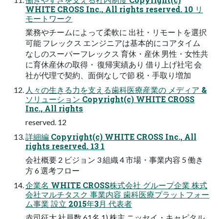
WHITE CROSS Inc., All rights reserved. 10 リ
モートワーク
業務やチームによって柔軟に 出社・リモートを選択
可能 フレックス エンジニアは基本的にコアタイム
なしのスーパーフレックス 育休・産休 男性・女性共
に育休産休の取得・ 復帰実績あり 借り上げ社宅 会
社が代理で契約、面倒なしで節 税・手取り増加
⼈々の⽣きる⼒を⽀える⻭科医療産業の メディア &
ソリューション Copyright(c) WHITE CROSS
Inc., All rights
reserved. 12
詳細編 Copyright(c) WHITE CROSS Inc., All
rights reserved. 13 1
会社概要 2 ビジョン 3 組織 4 市場・事業内容 5 働き
⽅ 6 選考フロー
企業名 WHITE CROSS株式会社 グループ企業 株式
会社マルチタスク 事業内容 ⻭科医療プラットフォー
ム事業 設⽴ 2015年3⽉ 代表者
⾚司征⼤ 社員数 61名 1) 株主 ニッセイ・キャピタル