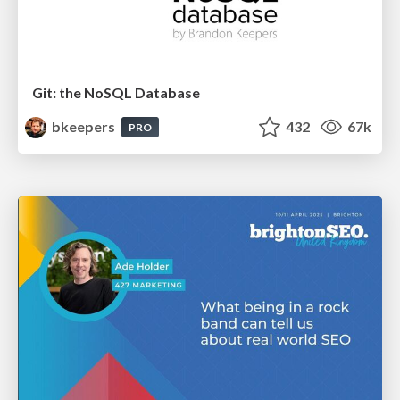
Git: the NoSQL Database
bkeepers
432
67k
PRO