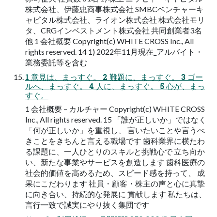
株式会社、伊藤忠商事株式会社 SMBCベンチャーキ
ャピタル株式会社、ライオン株式会社 株式会社モリ
タ、CRGインベストメント株式会社 共同創業者3名
他 1 会社概要 Copyright(c) WHITE CROSS Inc., All
rights reserved. 14 1) 2022年11月現在_アルバイト・
業務委託等を含む
1 意⾒は、まっすぐ。 2 難題に、まっすぐ。 3 ゴー
ルへ、まっすぐ。 4 ⼈に、まっすぐ。 5 ⼼が、まっ
すぐ。
1 会社概要 – カルチャー Copyright(c) WHITE CROSS
Inc., All rights reserved. 15 「誰が正しいか」ではなく
「何が正しいか」を重視し、 ⾔いたいことや⾔うべ
きことをきちんと⾔える職場です ⻭科業界に横たわ
る課題に、⼀⼈ひとりのスキルと挑戦⼼で ⽴ち向か
い、新たな事業やサービスを創造します ⻭科医療の
社会的価値を⾼めるため、スピード感を持って、 成
果にこだわります 社員・顧客・株主の声と⼼に真摯
に向き合い、持続的な発展に 貢献します 私たちは、
⾔⾏⼀致で誠実にやり抜く集団です