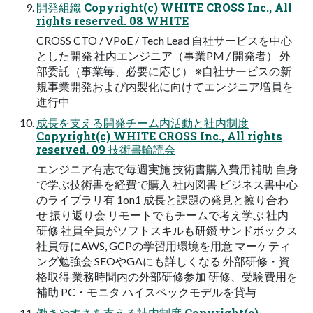
開発組織 Copyright(c) WHITE CROSS Inc., All
rights reserved. 08 WHITE
CROSS CTO / VPoE / Tech Lead 自社サービスを中心
とした開発 社内エンジニア（事業PM / 開発者） 外
部委託（事業毎、必要に応じ） ※自社サービスの新
規事業開発および内製化に向けてエンジニア増員を
進行中
成長を支える開発チーム内活動と社内制度
Copyright(c) WHITE CROSS Inc., All rights
reserved. 09 技術書輪読会
エンジニア有志で毎週実施 技術書購入費用補助 自身
で学ぶ技術書を経費で購入 社内図書 ビジネス書中心
のライブラリ有 1on1 成長と課題の発見と擦り合わ
せ 振り返り会 リモートでもチームで考え学ぶ 社内
研修 社員全員がソフトスキルも研鑽 サンドボックス
社員毎にAWS, GCPの学習用環境を用意 マーケティ
ング勉強会 SEOやGAにも詳しくなる 外部研修・資
格取得 業務時間内の外部研修参加 研修、受験費用を
補助 PC・モニタ ハイスペックモデルを貸与
働きやすさを支える社内制度 Copyright(c)