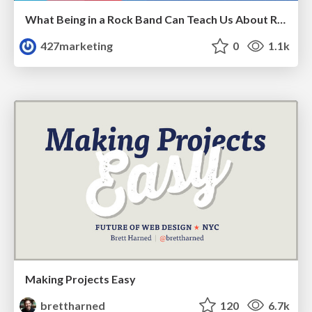
What Being in a Rock Band Can Teach Us About Real World SEO
427marketing
0
1.1k
Making Projects Easy
brettharned
120
6.7k