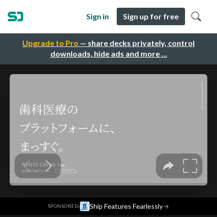
Sign in
Sign up for free
Upgrade to Pro
— share decks privately, control
downloads, hide ads and more …
·
Ship Features Fearlessly
→
SPONSORED