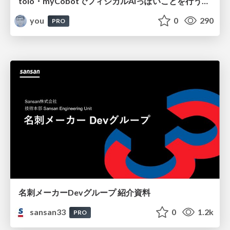
toio・myCobotでフィジカルAIっぽいことを行うための検討（とりあえず調査） / フィジカルAI LT（IoTLTによる開催）
you
0
290
PRO
名刺メーカーDevグループ 紹介資料
sansan33
0
1.2k
PRO