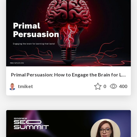
Primal Persuasion: How to Engage the Brain for Learning That Lasts
tmiket
0
400