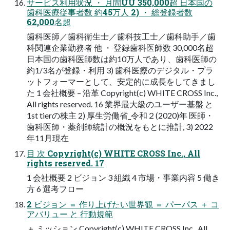
サービス利⽤状況 ・ ⽉間UU 350,000超 ⽇本国の
⻭科医療従事者数 約45万⼈ 2) ・ 総登録者数
62,000名超
⻭科医師／⻭科衛⽣⼠／⻭科技⼯⼠／⻭科助⼿／⻭
科関連企業勤務者 他 ・ 登録⻭科医師数 30,000名超
⽇本国の⻭科医師数は約10万⼈であり、⻭科医師の
約1/3名が登録・利⽤ 3) ⻭科医療のデジタル・プラ
ットフォーマーとして、安定的に成⻑をしてきまし
た 1 会社概要 – 沿革 Copyright(c) WHITE CROSS Inc.,
All rights reserved. 16 業界最⼤級のユーザー基盤 と
1st tierの株主 2) 厚生労働省_令和２(2020)年 医師・
歯科医師・薬剤師統計の概況をもとに推計, 3) 2022
年11月現在
目 次 Copyright(c) WHITE CROSS Inc., All
rights reserved. 17
1 会社概要 2 ビジョン 3 組織 4 市場・事業内容 5 働き
⽅ 6 選考フロー
2 ビジョン ＝ 作り上げたい世界観 ＝ パーパス ＋ コ
アバリュー と 行動規範
＋ ミッション Copyright(c) WHITE CROSS Inc., All