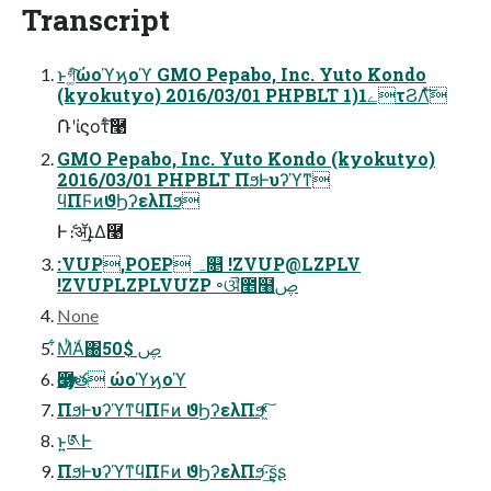
Transcript
ͱগ͚ͩ͠ώοϓϗοϓ GMO Pepabo, Inc. Yuto Kondo
(kyokutyo) 2016/03/01 PHPBLT 1)1ےτϨΛͯ͠
݁Ռʹίϛοτͨ͠࿩
GMO Pepabo, Inc. Yuto Kondo (kyokutyo)
2016/03/01 PHPBLT ΠϧͰυʔϓͳ
ϥΠϜͷϑϦʔελΠϧ
Ͱެ։ॲܐ͢Δ࿩
:VUP,POEP ہ௕ !ZVUP@LZPLV
!ZVUPLZPLVUZP ৽ଔ̎೥໨ࢯ
None
͋ΜͪΆͬ΀ࢯ $50
ѹ౗త ώοϓϗοϓ
ΠϧͰυʔϓͳϥΠϜͷ ϑϦʔελΠϧ͖ͯͯ͠
ͱ͍͏༁Ͱ
ΠϧͰυʔϓͳϥΠϜͷ ϑϦʔελΠϧ͠·͢ʂʂ