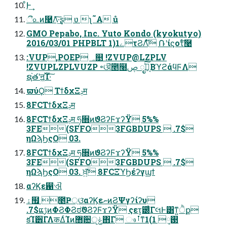
͏ͦͰ͢
ී௨ͷ࿩Λ͠·͢ʂ ʋ ʅ˜A ů
GMO Pepabo, Inc. Yuto Kondo (kyokutyo)
2016/03/01 PHPBLT 1)1ےτϨΛͯ͠ ݁Ռʹίϛοτͨ͠࿩
:VUP,POEP ہ௕ !ZVUP@LZPLV
!ZVUPLZPLVUZP ৽ଔ̎೥໨ࢯ ೖ͔ࣾͯ͠ΒϓϩάϥϜΛ
ຊ֨తʹॻ͖࢝Ί·ͨ͠
ϖύϘ ΤϯδχΞݚम
8FCΤϯδχΞݚम
8FCΤϯδχΞݚम ཧ૝ͷϑϨʔϜϫʔΫ 5%%
3FE(SFFO3FGBDUPS  .7$
ηΩϡϦςΟ 03.
8FCΤϯδχΞݚम ཧ૝ͷϑϨʔϜϫʔΫ 5%%
3FE(SFFO3FGBDUPS  .7$
ηΩϡϦςΟ 03. ਖ਼͍͠ 8FCΞϓϦέʔγϣϯ
αʔϏε഑ଐ
ۀ຿ ೥Ҏ্ଓ͘αʔϏεނͷϨΨγʔίʔυ
.7$ແࢹͷΦϨΦϨಠࣗϑϨʔϜϫʔΫ ςετ͕౰ͨΓલͰ͸ͳ͍ੈք
కΊ੾ΓΛकΔͨΊͷ޻਺ݟੵ΋Γ ෳࡶͳ࢓༷ 1)1