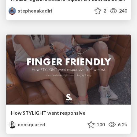
stephenakadiri
2
240
How STYLIGHT went responsive
nonsquared
100
6.2k