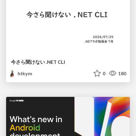
今さら聞けない .NET CLI
htkym
0
180