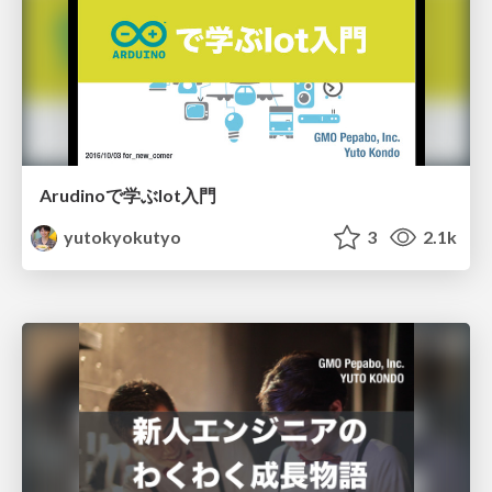
Arudinoで学ぶIot入門
yutokyokutyo
3
2.1k