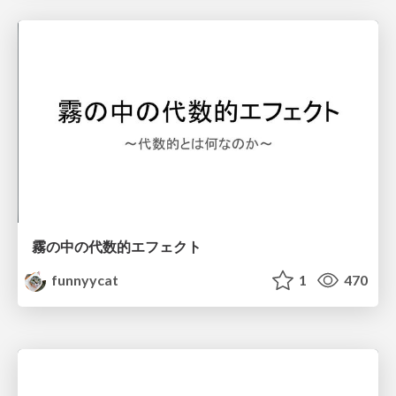
霧の中の代数的エフェクト
funnyycat
1
470