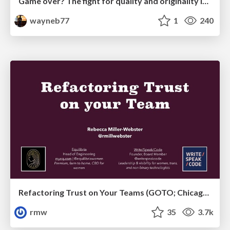
Game over? The fight for quality and originality in the time of robots
wayneb77
1
240
Refactoring Trust on Your Teams (GOTO; Chicago 2020)
rmw
35
3.7k