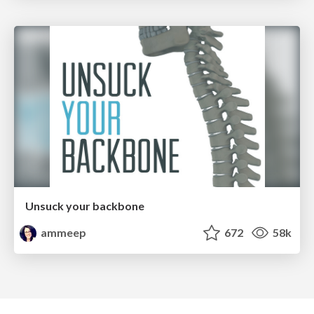
Unsuck your backbone
ammeep
672
58k