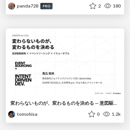
panda728
2
180
PRO
変わらないものが、変わるものを決める — 意図駆動開発 × イベントソーシング × イミュータブル | What Doesn't Change Decides What Can — IDD × Event Sourcing × Immutability
tomohisa
0
1.2k