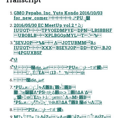
GMO Pepabo, Inc. Yuto Kondo 2016/10/03
for_new_comer ͰֶͿ*PUೖ໳
2016/05/30 EC MeetUp vol.2 * ఏڙ
IUUQTTPVOEDMPVEDPNLBSBBHF
UBOBLBXPLBGQpMYLT.'%
"SEVJOP*%& ΛJOTUBMM͠Α͏ʂ
IUUQTXXXBSEVJOPDDFO.BJO
4PGUXBSF
͋͐͡Μͩ
͋͐͡Μͩ ໨తͷڞ༗ *PUͷ։ൃͰ࠷ॳʹ஌͓ͬͯ͘͜ͱ
࣮ࡍʹ࡞ͬͯΈͯಈ͔ͯ͠ΈΑ͏ ࠇ୍ిؾ13׆ಈ
໨తͷڞ༗
*PUܥͷ։ൃʹڵຯΛ࣋ͬͯ΋Β͏ɻָ͍͔͠ ΋ͱࢥͬͯ΋Β͏
೔ৗͷ໰୊Λ*P5ͰղܾͰ͖Δ͔΋ʂͱ;ͱ ࢥͬͯ΋Β͑ΔΑ͏ʹ͢Δ
*P5ܥͷ։ൃΛ͍ͨ͠ͳͱࢥͬͨͱ͖ʹ͙͢ ʹߦಈΛىͤ͜ΔΑ͏ʹͳͬͯ΋Β͏ ໨త ԿΛಘͯཉ͍͠ͷ͔
*PUͷ։ൃͰ࠷ॳ ʹ஌͓ͬͯ͘͜ͱ
͜Μͳ͜ͱʹࠔͬͯͳ͍͔ͳʁ Կ͕Ͱ͖ΔͷͩΖ͏ʁ ԿΛങ͑͹ྑ͍ͷͩΖ͏ʁ Կ͕ྲྀߦ͍ͬͯΔΜͩΖ͏ʁ