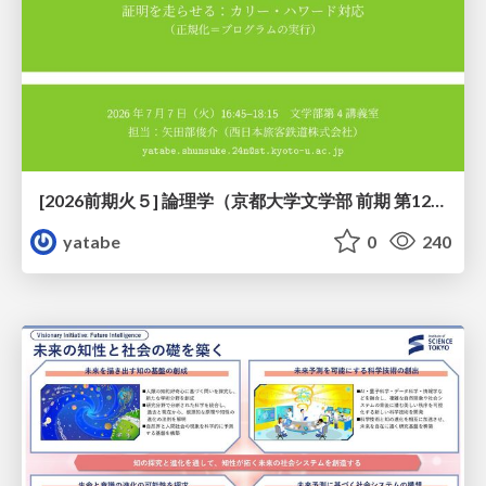
[2026前期火５] 論理学（京都大学文学部 前期 第12回）「証明を走らせる：カリー・ハワード対応」
yatabe
0
240