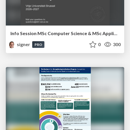
Info Session MSc Computer Science & MSc Applied Informatics
signer
0
300
PRO