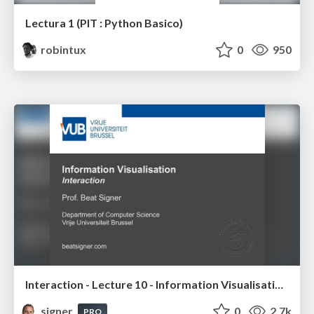
Lectura 1 (PIT : Python Basico)
robintux
0
950
Interaction - Lecture 10 - Information Visualisation (4019538FNR)
signer
0
2.7k
PRO