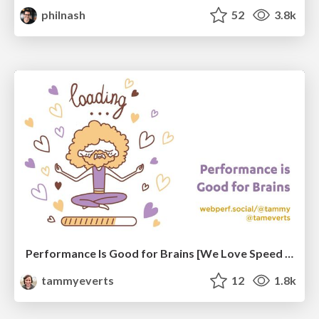
philnash
52
3.8k
Performance Is Good for Brains [We Love Speed 2024]
tammyeverts
12
1.8k