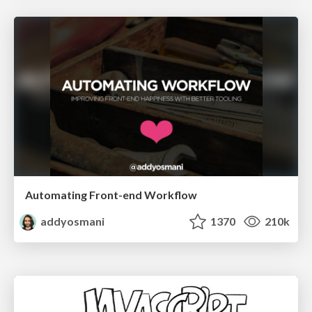
Automating Front-end Workflow
addyosmani
1370
210k