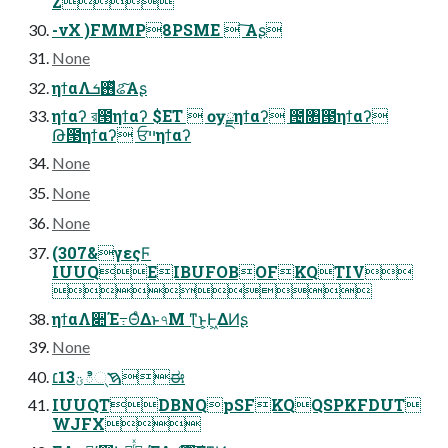
Z
-νΧ )FMMP8PSME  ͠Α͏ʂ
None
ηϯαΛ࢖ͬͯܭଌ͠Α͏ʂ
ηϯαʔ র౓ηϯαʔ $ET  ѹྗηϯαʔ ౔৕࣪౓ηϯαʔ
Թ౓ηϯαʔ ਓײηϯαʔ
None
None
None
(307&γεςϜ
IUUQEIBUFOBOFKQTIV

ηϯαΛ૊Έ߹ΘͤΔͱ৭Μ ͳ͜ͱ͕Ͱ͖ΔͶʂ
None
ࠇ୍ిؾ13׆ಈ
IUUQTDBNQpSFKQQSPKFDUT
WJFX