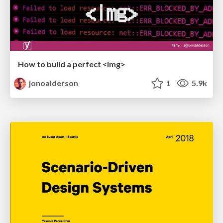
How to build a perfect <img>
jonoalderson
1
5.9k