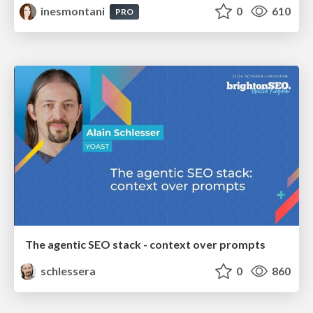
inesmontani
0
610
PRO
The agentic SEO stack - context over prompts
schlessera
0
860