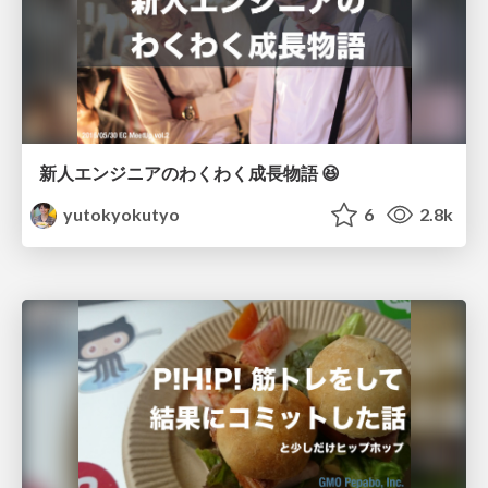
新人エンジニアのわくわく成長物語 😆
yutokyokutyo
6
2.8k