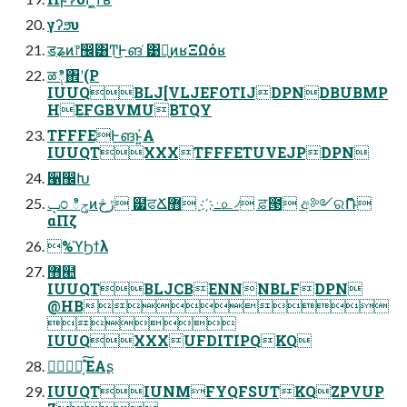
γʔϧυ
ॾʑͷ෦඼͸Ͳ͜Ͱങ ͑͹ྑ͍ͷʁΞΩόʁ
ळ݄ి঎ʹ(P
IUUQBLJ[VLJEFOTIJDPNDBUBMP
HEFGBVMUBTQY
TFFFEͰങ͏ͱ͍҆Α
IUUQTXXXTFFFETUVEJPDPN
੡඼Խ
ݒ೦ ిݯͷڙڅ ๷ਫՃ޻ ҉߸௨৴ ਫ਼౓ අ༻ରޮՌ
αΠζ
%ϓϦϯλ
޻๪
IUUQTBLJCBENNNBLFDPN
@HB

IUUQXXXUFDITIPQKQ
ಈ͔ͯ͠ΈΑʂ
IUUQTIUNMFYQFSUTKQZPVUP