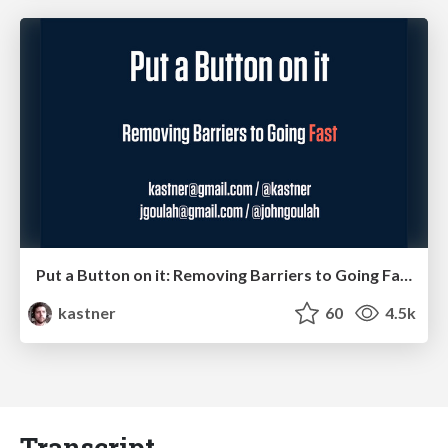
Put a Button on it: Removing Barriers to Going Fast.
kastner
60
4.5k
Transcript