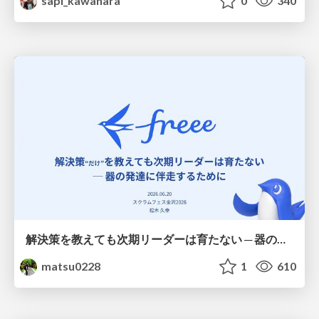
sapi_kawahara
0
340
解決策を教えても次期リーダーは育たない ─ 器の発達に伴走するために / Partnering with leaders in their vertical development
matsu0228
1
610