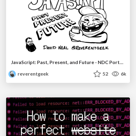
JavaScript: Past, Present, and Future - NDC Porto 2020
reverentgeek
52
6k