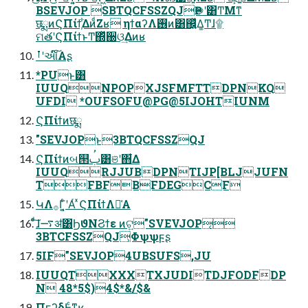
BSEVJOP SBTQCFSSZQJҎ֎ʹ͸ͲΜͳ
छྨͷϚΠίϯ͕͋ΔͷͩΖ͏ʁ ηϯαʔΛ࢖͏ͷ͸஌͍ͬͯΔ͚Ͳɺ۩
ମతʹϚΠίϯͱͲ͏΍ͬͯ઀ଓ͢Δͷʁ
ࡶʹઆ໌͠Α͏ʂ
*PUͱ͸
IUUQNPOPXJSFMFTTDPNKQ
UFDI *OUFSOFU@PG@5IJOHTIUNM
ϚΠίϯͷछྨ
"SEVJOPͱ3BTQCFSSZQJ
ϚΠίϯͷબ୒ࢶ͸ଞʹ΋͋Δ
IUUQRJJUBDPNTIJP[BLJJUFN
TFBFBFDEGCF
ԿΛ࡞Γ͍͔ͨʹΑͬ ͯϚΠίϯΛม͑Α͏
ͨͩ͠ɺ࠷ॳ͸ϦϑΝϨϯε ͷଟ͍"SVEVJOP͔
3BTCFSSZQJ͕Φψψϝʂ
5IF"SEVJOP4UBSUFS,JU
IUUQTXXXTXJUDITDJFODFDP
N 48*5$)4$*&/$&
ΠϝʔδͰ͖͔ͨͳʁ