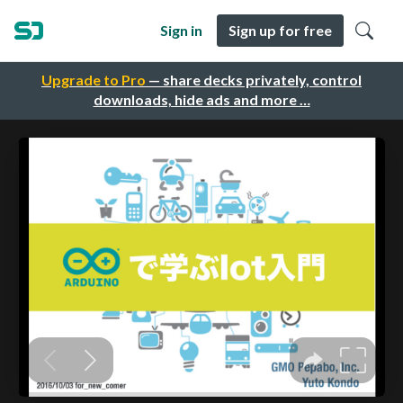
Sign in
Sign up for free
Upgrade to Pro
— share decks privately, control
downloads, hide ads and more …