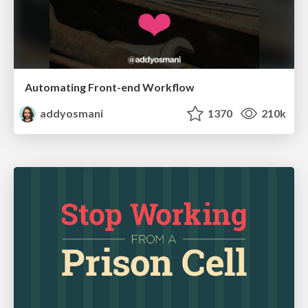
Automating Front-end Workflow
addyosmani
1370
210k