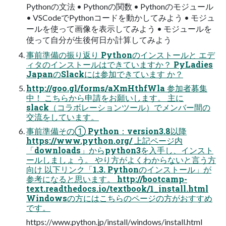
Pythonの文法 • Pythonの関数 • Pythonのモジュール
• VSCodeでPythonコードを動かしてみよう • モジュ
ールを使って画像を表示してみよう • モジュールを
使って自分が生後何日か計算してみよう
事前準備の振り返り Pythonのインストールと エデ
ィタのインストールはできていますか？ PyLadies
JapanのSlackには参加できています か？
http://goo.gl/forms/aXmHthfWla 参加者募集
中！ こちらから申請をお願いします。 主に
slack（コラボレーションツール）でメンバー間の
交流をしています。
事前準備その① Python：version3.8以降
https://www.python.org/ 上記ページ内
「downloads」からpython3を入手し、インスト
ールしましょ う。 やり方がよくわからないと言う方
向け 以下リンク「1.3. Pythonのインストール」が
参考になると思います。 http://bootcamp-
text.readthedocs.io/textbook/1_install.html
Windowsの方にはこちらのページの方がおすすめ
です。
https://www.python.jp/install/windows/install.html