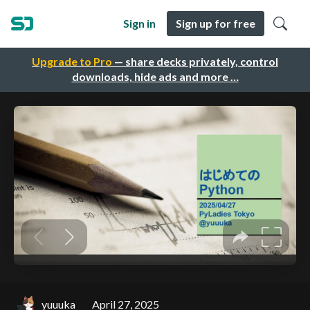
Sign in
Sign up for free
Upgrade to Pro
— share decks privately, control
downloads, hide ads and more …
yuuuka
April 27, 2025