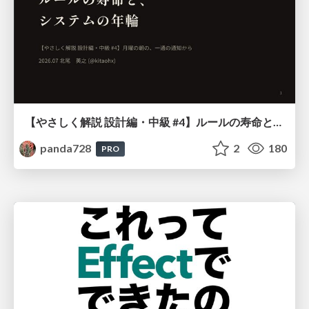
【やさしく解説 設計編・中級 #4】ルールの寿命と、システムの年輪
panda728
2
180
PRO