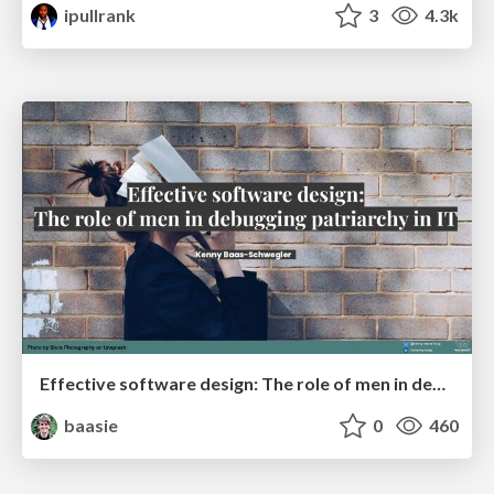
ipullrank
3
4.3k
Effective software design: The role of men in debugging patriarchy in IT @ Voxxed Days AMS
baasie
0
460