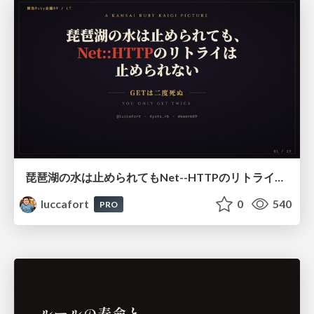
琵琶湖の水は止められてもNet--HTTPのリトライは止められない / You might be able to stop the water flow of Lake Biwa but you can't stop Net::HTTP retries
luccafort
0
540
PRO