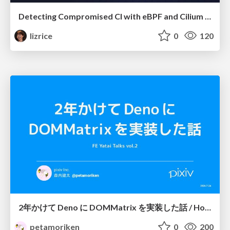
Detecting Compromised CI with eBPF and Cilium Tetragon
lizrice
0
120
2年かけて Deno に DOMMatrix を実装した話 / How I implemented DOMMatrix in Deno over two years
petamoriken
0
200