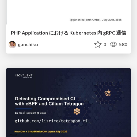
PHP Application における Kubernetes 内 gRPC 通信
ganchiku
0
580