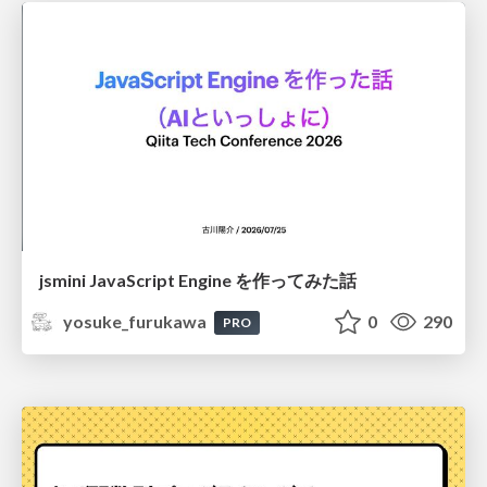
jsmini JavaScript Engine を作ってみた話
yosuke_furukawa
0
290
PRO