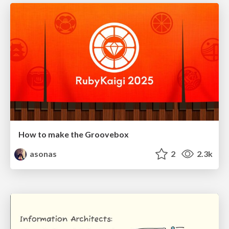
How to make the Groovebox
asonas
2
2.3k