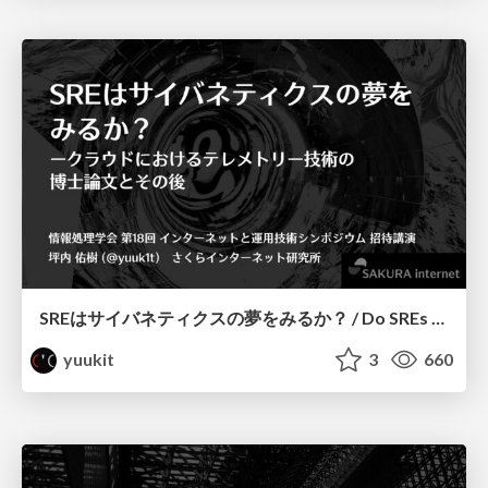
SREはサイバネティクスの夢をみるか？ / Do SREs Dream of Cybernetics?
yuukit
3
660