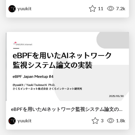
yuukit
11
7.2k
eBPFを用いたAIネットワーク監視システム論文の実装 / eBPF Japan Meetup #4
yuukit
3
1.8k