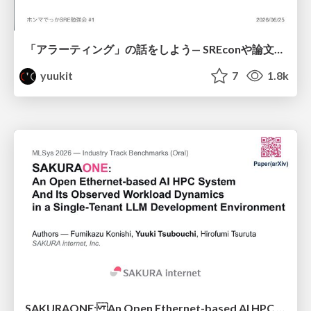
「アラーティング」の話をしよう— SREconや論文等の最先端とのギャップをみる
yuukit
7
1.8k
SAKURAONE: An Open Ethernet-based AI HPC System And Its Observed Workload Dynamics in a Single-Tenant LLM Development Environment