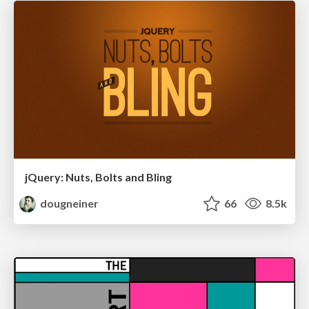
jQuery: Nuts, Bolts and Bling
dougneiner
66
8.5k