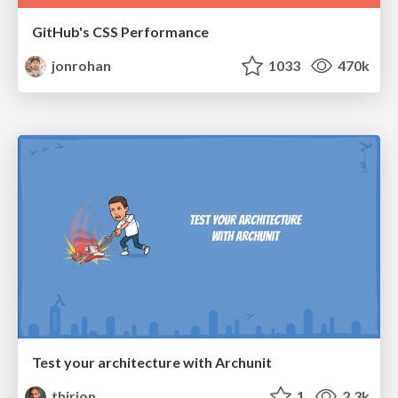
GitHub's CSS Performance
jonrohan
1033
470k
Test your architecture with Archunit
thirion
1
2.3k