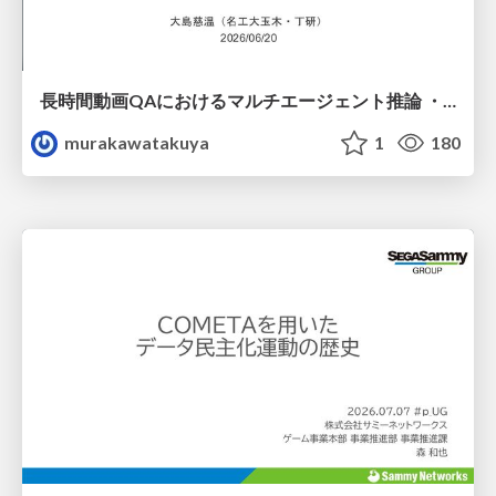
長時間動画QAにおけるマルチエージェント推論 ・SVAgent: Storyline-Guided Long Video Understanding via Cross-Modal Multi-Agent Collaboration
murakawatakuya
1
180