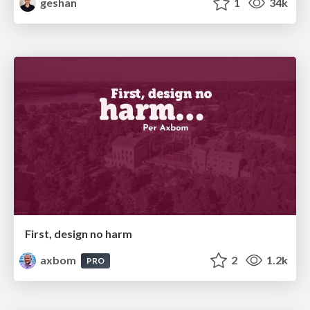
geshan
1
34k
First, design no harm
axbom
2
1.2k
PRO