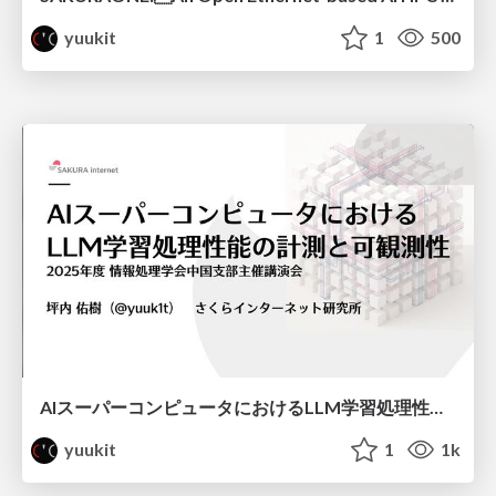
yuukit
1
500
AIスーパーコンピュータにおけるLLM学習処理性能の計測と可観測性 / AI Supercomputer LLM Benchmarking and Observability
yuukit
1
1k