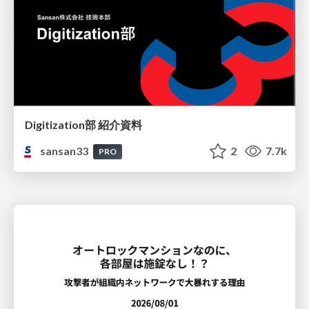
Digitization部 紹介資料
sansan33
2
7.7k
PRO