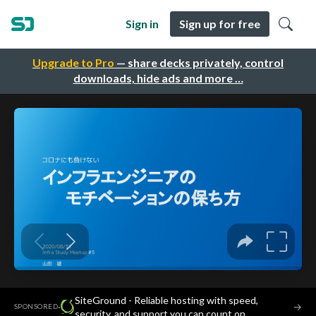
Sign in
Sign up for free
Upgrade to Pro
— share decks privately, control
downloads, hide ads and more …
SiteGround - Reliable hosting with speed,
·
→
SPONSORED
security, and support you can count on.