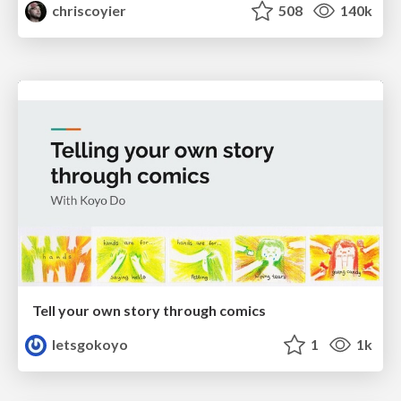
chriscoyier
508
140k
Tell your own story through comics
letsgokoyo
1
1k