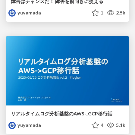
障害はチャンスだ！ 障害を前向きに捉える
yuyamada
1
2.5k
リアルタイムログ分析基盤のAWS-_GCP移行話
yuyamada
4
5.1k