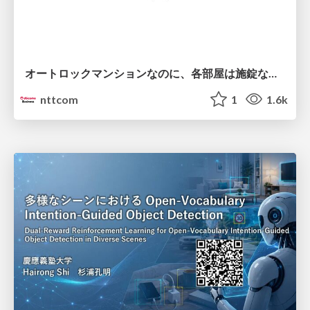
オートロックマンションなのに、各部屋は施錠なし！？ 攻撃者が組織内ネットワークで大暴れする理由 / The Front Door Is Locked, but the Rooms Are Wide Open: Why Attackers Move Freely Inside Enterprise Networks
nttcom
1
1.6k