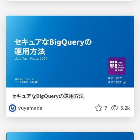
セキュアなBigQueryの運用方法
yuyamada
7
5.2k