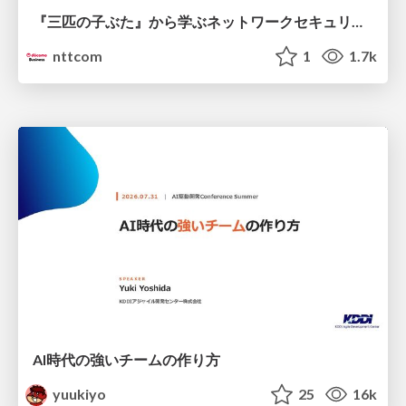
『三匹の子ぶた』から学ぶネットワークセキュリティの昔と今 / Network Security: Then and Now Through the Lens of The Three Little Pigs
nttcom
1
1.7k
AI時代の強いチームの作り方
yuukiyo
25
16k