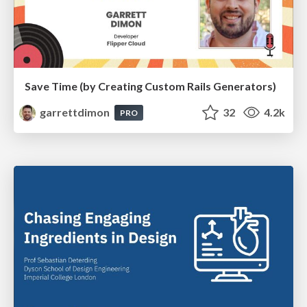
Save Time (by Creating Custom Rails Generators)
garrettdimon
32
4.2k
PRO