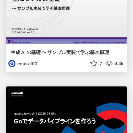
生成 AI の基礎 〜 サンプル実装で学ぶ基本原理
enakai00
7
4.4k