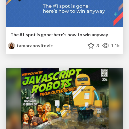
The #1 spot is gone: here's how to win anyway
tamaranovitovic
3
1.1k