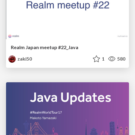
Realm Japan meetup #22_Java
zaki50
1
580