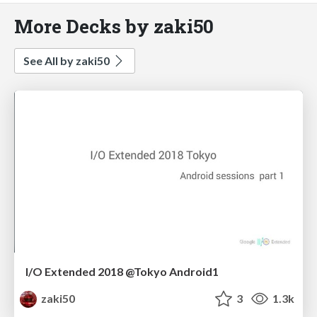
More Decks by zaki50
See All by zaki50
I/O Extended 2018 @Tokyo Android1
zaki50
3
1.3k