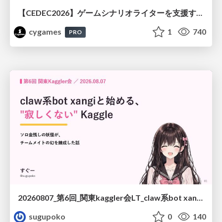
【CEDEC2026】ゲームシナリオライターを支援するAIツール開発の実践 ― 設計とプロンプトの工夫 ―
cygames
1
740
PRO
20260807_第6回_関東kaggler会LT_claw系bot xangiと始める、"寂しくない" kaggle
sugupoko
0
140