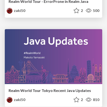
Realm World Tour - ErrorProne in Realm Java
zaki50
2
500
Realm World Tour Tokyo Recent Java Updates
zaki50
2
810