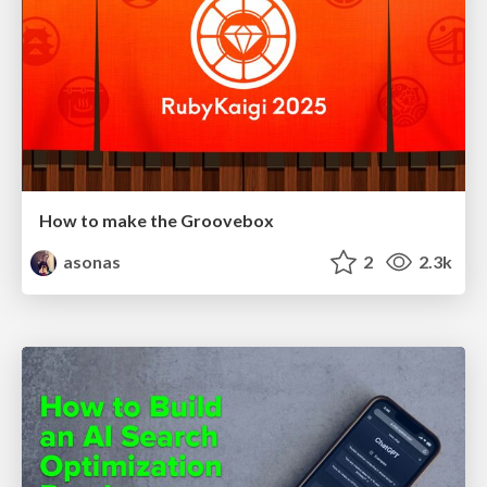
How to make the Groovebox
asonas
2
2.3k