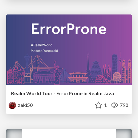
Realm World Tour - ErrorProne in Realm Java
zaki50
1
790