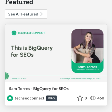
Featured
See All Featured
Sam Torres - BigQuery for SEOs
techseoconnect
0
460
PRO