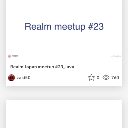
Realm Japan meetup #23_Java
zaki50
0
760