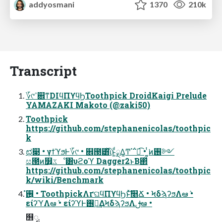
addyosmani
1370
210k
Transcript
؆୯ߴ଎ͳDIϥΠϒϥϦToothpick DroidKaigi Prelude
YAMAZAKI Makoto (@zaki50)
Toothpick
https://github.com/stephanenicolas/toothpic
k
ಛ௃ • γϯϓϧͰ؆୯ • ଎౓͸ͪΐͬͱ͚ͩྼΔ͚Ͳ΄΅ಉ͡ • ͍͔ͭ͘ͷ࢖༻
ස౓ͷ௿͍ػೳ͸υϩοϓ Dagger2ͱ͘Β΂ͯ
https://github.com/stephanenicolas/toothpic
k/wiki/Benchmark
࢖͍ํ • ToothpickΛґଘϥΠϒϥϦͱͯ͠௥Ճ • ϞδϡʔϧΛఆٛ •
είʔϓΛఆٛ • είʔϓͰ࢖༻͢ΔϞδϡʔϧΛࢦఆ •
஫ೖ