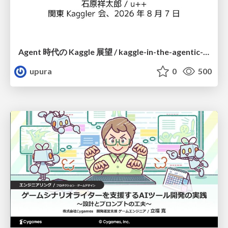
Agent 時代の Kaggle 展望 / kaggle-in-the-agentic-era
upura
0
500