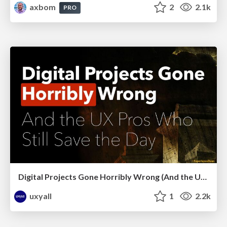
axbom
2
2.1k
PRO
Digital Projects Gone Horribly Wrong (And the UX Pros Who Still Save the Day) - Dean Schuster
uxyall
1
2.2k