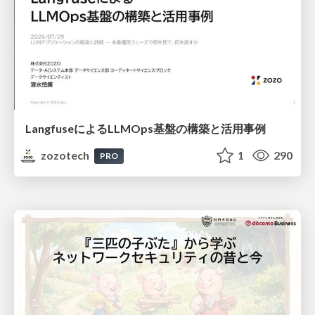
LangfuseによるLLMOps基盤の構築と活用事例
zozotech
1
290
PRO