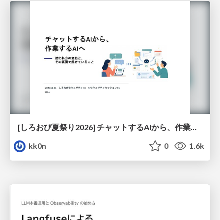
[しろおび夏祭り2026] チャットするAIから、作業するAIへ - 使われ方の変化と、その裏側で起きていること
kk0n
0
1.6k