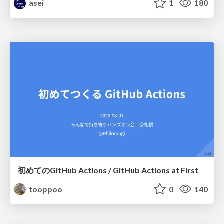
asei
1
180
初めてのGitHub Actions / GitHub Actions at First
tooppoo
0
140