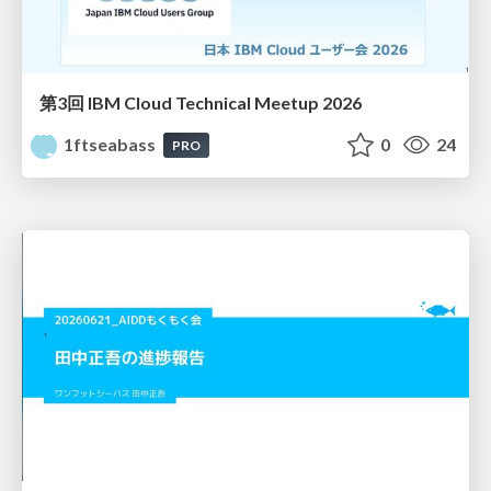
第3回 IBM Cloud Technical Meetup 2026
1ftseabass
0
24
PRO