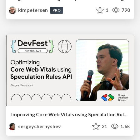
kimpetersen
1
790
PRO
Improving Core Web Vitals using Speculation Rules API
sergeychernyshev
21
1.6k