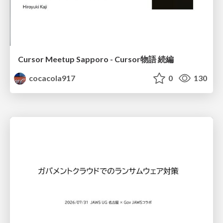
Cursor Meetup Sapporo - Cursor物語 続編
cocacola917
0
130