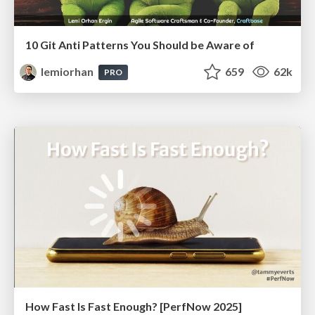
10 Git Anti Patterns You Should be Aware of
lemiorhan
659
62k
PRO
How Fast Is Fast Enough? [PerfNow 2025]