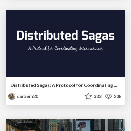
Distributed Sagas: A Protocol for Coordinating Microservices
caitiem20
333
23k