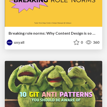
Breaking role norms: Why Content Design is so much more than writing copy - Taylor Woolridge
uxyall
0
360