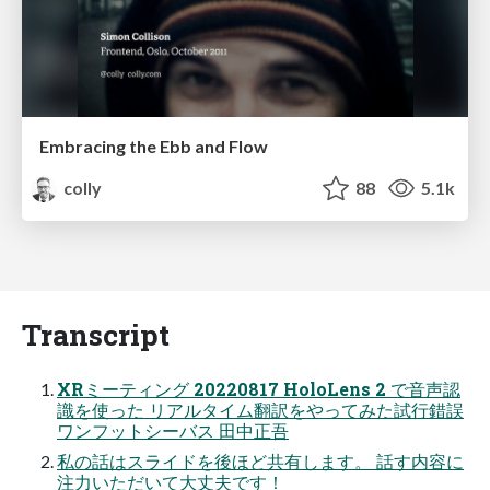
Embracing the Ebb and Flow
colly
88
5.1k
Transcript
XRミーティング 20220817 HoloLens 2 で音声認
識を使った リアルタイム翻訳をやってみた試行錯誤
ワンフットシーバス 田中正吾
私の話はスライドを後ほど共有します。 話す内容に
注力いただいて大丈夫です！