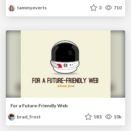
tammyeverts
3
710
For a Future-Friendly Web
brad_frost
183
10k