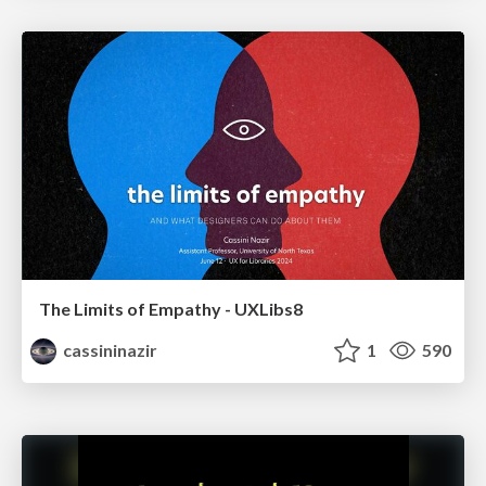
The Limits of Empathy - UXLibs8
cassininazir
1
590