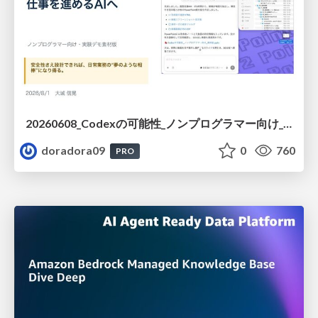
20260608_Codexの可能性_ノンプログラマー向け_大城追記
doradora09
0
760
PRO