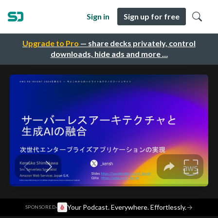
Sign in
Sign up for free
Upgrade to Pro
— share decks privately, control
downloads, hide ads and more …
·
Your Podcast. Everywhere. Effortlessly.
→
SPONSORED