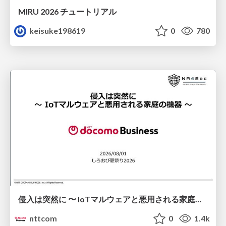
MIRU 2026 チュートリアル
keisuke198619
0
780
侵入は突然に 〜 IoTマルウェアと悪用される家庭の機器 ～ / When Intrusion Strikes: IoT Malware and the Abuse of Home Devices
nttcom
0
1.4k