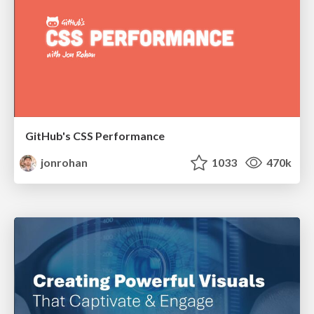
GitHub's CSS Performance
jonrohan
1033
470k