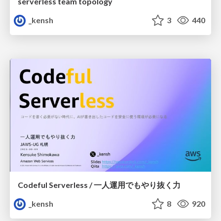
serverless team topology
_kensh
3
440
Codeful Serverless / 一人運用でもやり抜く力
_kensh
8
920