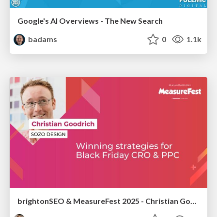
Google's AI Overviews - The New Search
badams
0
1.1k
brightonSEO & MeasureFest 2025 - Christian Goodrich - Winning strategies for Black Friday CRO & PPC