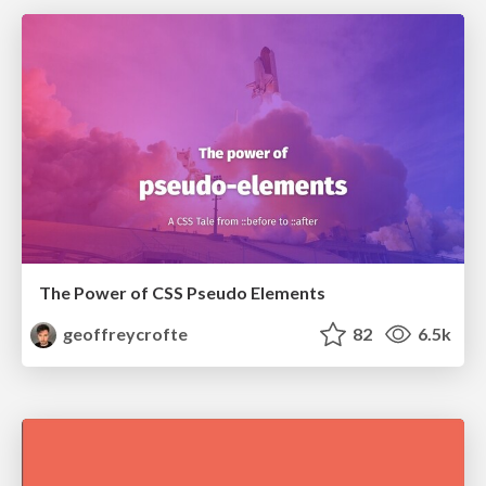
The Power of CSS Pseudo Elements
geoffreycrofte
82
6.5k