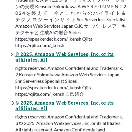
ンの実現 Kensuke Shimokawa A W S R E : I N V E N T 2
0 2 4 を 終 え て ー 今 と こ れ か ら の ハ イ ラ イ ト ＆
テ ク ノ ロ ジ ー イ ン サ イ ト Snr. Serverless Specialist
Amazon Web Services Japan G.K. サーバーレスアーキ
テクチャと 生成AIの融合 Slides
https://speakerdeck.com/_kensh Qiita
https://qiita.com/_kensh
© 2025, Amazon Web Services, Inc. or its
affiliates. All
rights reserved. Amazon Confidential and Trademark.
2 Kensuke Shimokawa Amazon Web Services Japan
Snr. Serverless Specialist Slides
https://speakerdeck.com/_kensh Qiita
https://qiita.com/_kensh ⾃⼰紹介
© 2025, Amazon Web Services, Inc. or its
affiliates. All
rights reserved. Amazon Confidential and Trademark.
3 © 2025, Amazon Web Services, Inc. or its affiliates.
All rights reserved. Amazon Confidential and