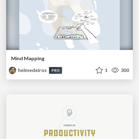
Mind Mapping
helmedeiros
1
300
PRO