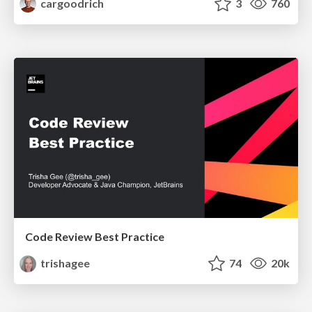
cargoodrich
3
760
Code Review Best Practice
trishagee
74
20k