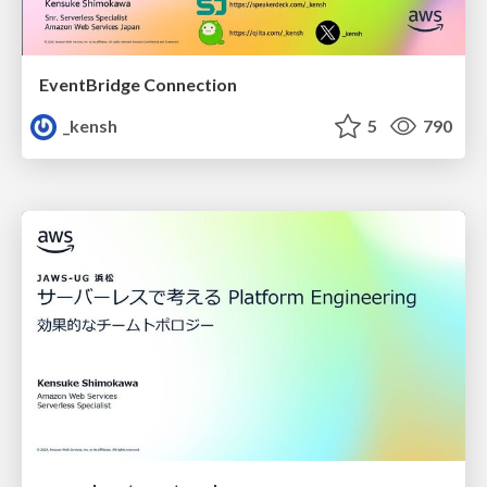
EventBridge Connection
_kensh
5
790