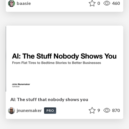
baasie
0
460
AI: The stuff that nobody shows you
jnunemaker
9
870
PRO