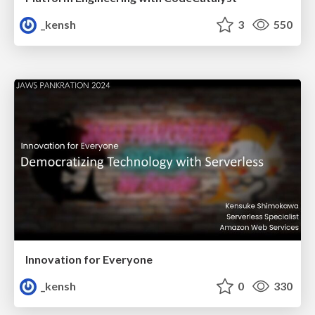
_kensh
3
550
Innovation for Everyone
_kensh
0
330