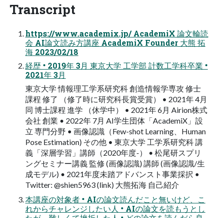
Transcript
https://www.academix.jp/ AcademiX 論文輪読
会 AI論文読み方講座 AcademiX Founder 大熊 拓
海 2023/02/18
経歴 • 2019年 3月 東京大学 工学部 計数工学科卒業 •
2021年 3月
東京大学 情報理工学系研究科 創造情報学専攻 修士
課程 修了 （修了時に研究科長賞受賞） • 2021年 4月
同 博士課程 進学 （休学中） • 2021年 6月 Airion株式
会社 創業 • 2022年 7月 AI学生団体「AcademiX」設
立 専門分野 • 画像認識（Few-shot Learning、Human
Pose Estimation) その他 • 東京大学 工学系研究科 講
義「深層学習」講師（2020年度-） • 松尾研スプリ
ングセミナー講義 監修 (画像認識) 講師 (画像認識/生
成モデル) • 2021年度未踏アドバンスト事業採択 •
Twitter: @shien5963 (link) 大熊拓海 自己紹介
本講座の対象者 • AIの論文読んだこと無いけど、こ
れからチャレンジしたい人 • AIの論文を読もうとし
たが、難しくて挫折した人 • どの論文を読んだら良