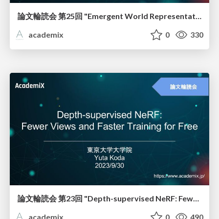
論文輪読会 第25回 "Emergent World Representations: Exploring a Sequence Model Trained on a Synthetic Task"
academix
0
330
論文輪読会 第23回 "Depth-supervised NeRF: Fewer Views and Faster Training for Free"
academix
0
490