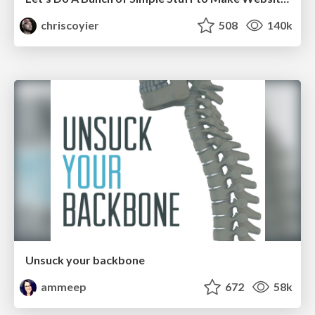
chriscoyier
508
140k
Unsuck your backbone
ammeep
672
58k