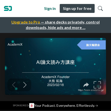
Sign in
Sign up for free
Upgrade to Pro
— share decks privately, control
downloads, hide ads and more …
·
Your Podcast. Everywhere. Effortlessly.
→
SPONSORED