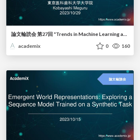
論文輪読会 第27回 "Trends in Machine Learning and Electroencephalogram (EEG): A Review for Undergraduate Researchers"
academix
0
160