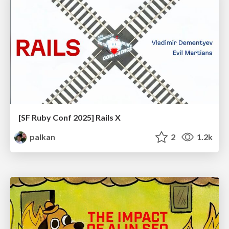
[SF Ruby Conf 2025] Rails X
palkan
2
1.2k