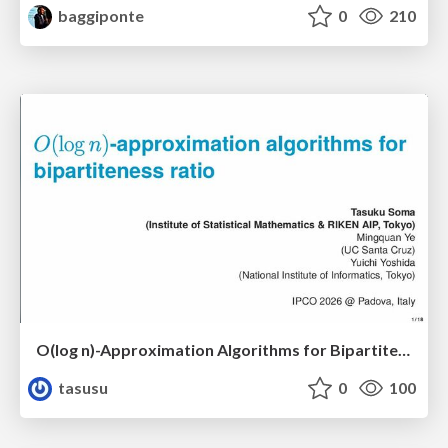
baggiponte
0
210
O(log n)-Approximation Algorithms for Bipartiteness Ratio
tasusu
0
100