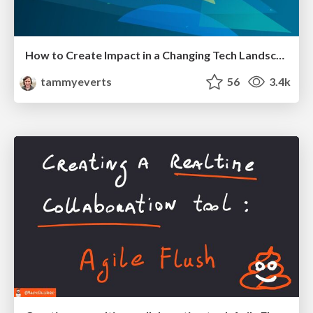
How to Create Impact in a Changing Tech Landscape [PerfNow 2023]
tammyeverts
56
3.4k