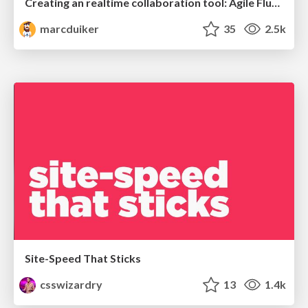
Creating an realtime collaboration tool: Agile Flush - .NET Oxford
marcduiker
35
2.5k
Site-Speed That Sticks
csswizardry
13
1.4k