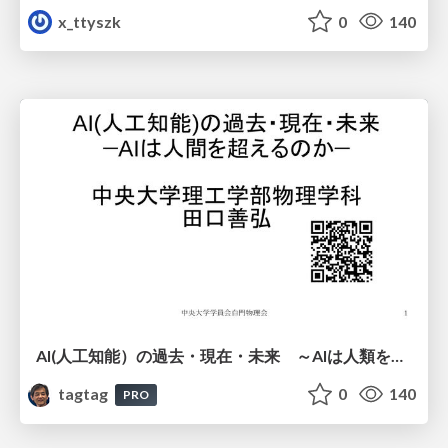
x_ttyszk
0
140
AI(人工知能）の過去・現在・未来 ～AIは人類を越えるのか～
tagtag
0
140
PRO