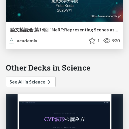
論文輪読会 第16回 "NeRF:Representing Scenes as Neural"
academix
1
920
Other Decks in Science
See All in Science