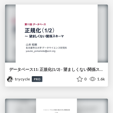
データベース11: 正規化(1/2) - 望ましくない関係スキーマ
trycycle
0
1.6k
PRO