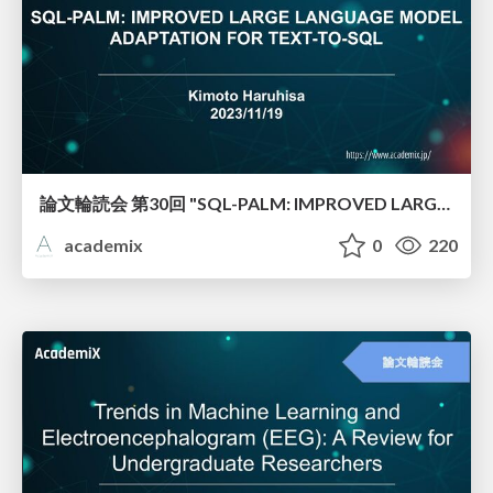
論文輪読会 第30回 "SQL-PALM: IMPROVED LARGE LANGUAGE MODEL ADAPTATION FOR TEXT-TO-SQL"
academix
0
220