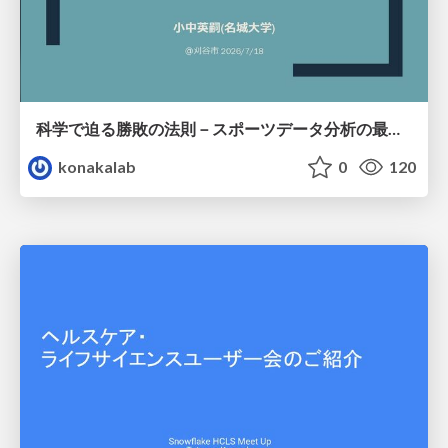
科学で迫る勝敗の法則－スポーツデータ分析の最前線 (刈谷市連携講座．2026年7月) / The principle of victory discovered by science. at Kariya City, 2027.07
konakalab
0
120