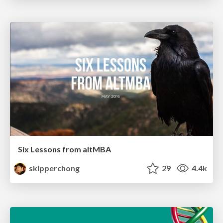
Six Lessons from altMBA
skipperchong
29
4.4k