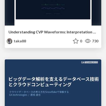
Understanding CVP Waveforms: Interpretation and Clinical Implications in Anesthesiology
taka88
0
730