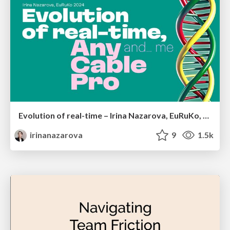
Evolution of real-time – Irina Nazarova, EuRuKo, 2024
irinanazarova
9
1.5k