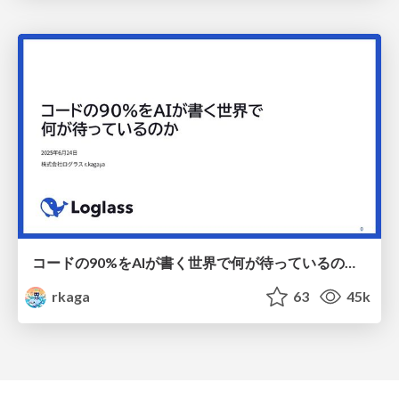
コードの90%をAIが書く世界で何が待っているのか / What awaits us in a world where 90% of the code is written by AI
rkaga
63
45k