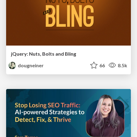
jQuery: Nuts, Bolts and Bling
dougneiner
66
8.5k