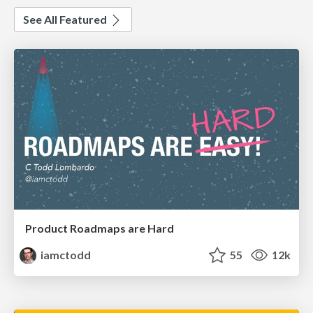
See All Featured
Product Roadmaps are Hard
iamctodd
55
12k