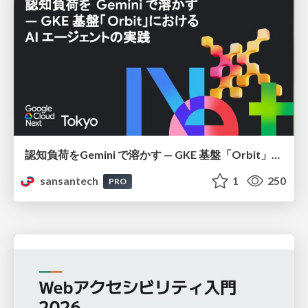
認知負荷をGemini で溶かす — GKE 基盤「Orbit」における AI エージェントの実践
sansantech
1
250
PRO