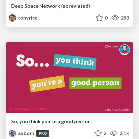
Deep Space Network (abreviated)
tonyrice
0
250
So, you think you're a good person
axbom
2
2.1k
PRO