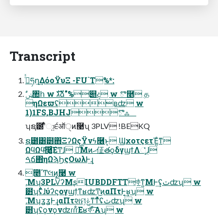
Transcript
࡞ͬͯཧղ͢ΔόοΫυΞ -FU`T%*:
ηΩεϖʢʙʣ w
1)1FS,BJHJొஃ
ʮຊ౰ʹ͋ͬͨා͍੬ऑੑͷ࿩ʯ 3PLV !BEKQ
ຊ౰͸๻΋ΞʔΩςΫνϟ࿦ͱ͔ ϢχοτςετΈ͍ͨͳ
ΩϥΩϥͨ͠࿩͕͍͚ͨ͠ΕͲɺ ಙ̋͞Μͷޙ佂తϙδγϣϯΛૂͬͯɺ
ࠓճ΋ηΩϡϦςΟωλͰ͢ɻ
೥΄Ͳલͷ͓࿩ w
,͞Μʮ3PLV͞ʔΜʂIUBDDFTT͕ফͤͳ͍ΜͰ͢ʢٽʣʯ w
๻ʮʢ͋͋ɺύʔϛογϣϯ͔ͳʁʣͲ͜ͷαΠτͰ͔͢ʁʯ w
,͞ΜʮʓʓͰ͢ɻαΠτશମ͕ݟ͑ͳ͘ͳͬͯͯʢٽʣʯ w
๻ʮʢϙνϙνʣɾɾɾ͋Εʁফͤ·ͨ͠Αʯ w