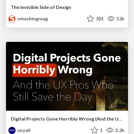
The Invisible Side of Design
smashingmag
301
52k
Digital Projects Gone Horribly Wrong (And the UX Pros Who Still Save the Day) - Dean Schuster
uxyall
1
2.2k