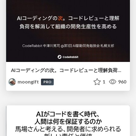
AIコーディングの次。コードレビューと理解負荷を解消して組織の開発生産性を高める
moongift
1
960
PRO