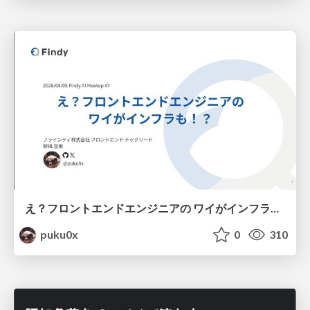
え？フロントエンドエンジニアの ワイがインフラも！？
puku0x
0
310