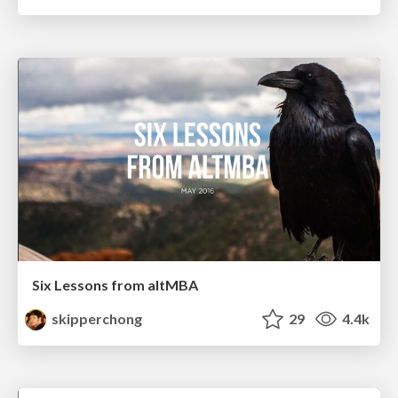
Six Lessons from altMBA
skipperchong
29
4.4k