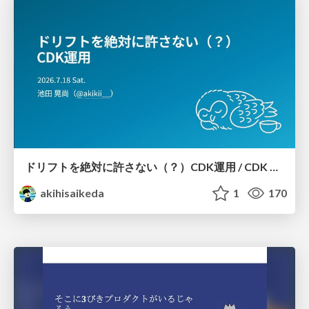
ドリフトを絶対に許さない（？）CDK運用 / CDK Ops with Zero Tolerance for Drifts (?)
akihisaikeda
1
170