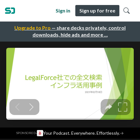
Sign in
Sign up for free
Upgrade to Pro
— share decks privately, control
downloads, hide ads and more …
·
Your Podcast. Everywhere. Effortlessly.
→
SPONSORED