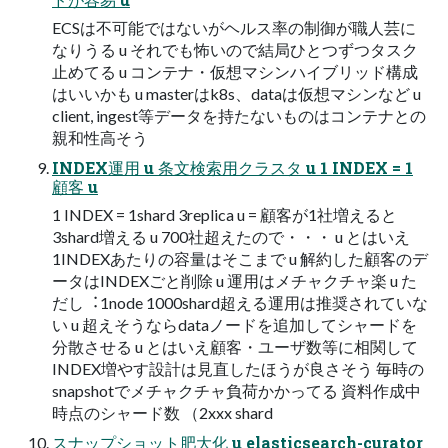
ECSは不可能ではないがヘルス率の制御が職⼈芸に
なりうる u それでも怖いので結局ひとつずつタスク
⽌めてる u コンテナ・仮想マシンハイブリッド構成
はいいかも u masterはk8s、dataは仮想マシンなど u
client, ingest等データを持たないものはコンテナとの
親和性⾼そう
INDEX運⽤ u 条⽂検索⽤クラスタ u 1 INDEX = 1
顧客 u
1 INDEX = 1shard 3replica u = 顧客が1社増えると
3shard増える u 700社超えたので・・・ u とはいえ
1INDEXあたりの容量はそこまで u 解約した顧客のデ
ータはINDEXごと削除 u 運⽤はメチャクチャ楽 u た
だし︓1node 1000shard超える運⽤は推奨されていな
い u 超えそうならdataノードを追加してシャードを
分散させる u とはいえ顧客・ユーザ数等に相関して
INDEX増やす設計は⾒直したほうが良さそう 毎時の
snapshotでメチャクチャ負荷かかってる 資料作成中
時点のシャード数 （2xxx shard
スナップショット肥⼤化 u elasticsearch-curator