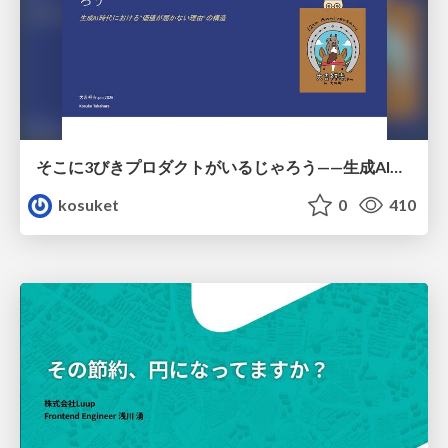
そこに3びきプロダクトがいるじゃろう——生成AI時代における“価値が届かない理由”の構造
kosuket
0
410