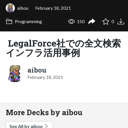
aibou
February 18, 2021
Programming
150
0
LegalForce社での全文検索
インフラ活用事例
aibou
February 18, 2021
More Decks by aibou
See All by aibou