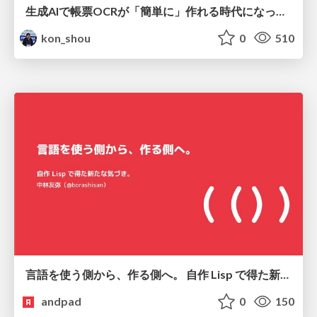
生成AIで帳票OCRが「簡単に」作れる時代になった？
kon_shou
0
510
言語を使う側から、作る側へ。 自作 Lisp で得た新たな気づき。
andpad
0
150