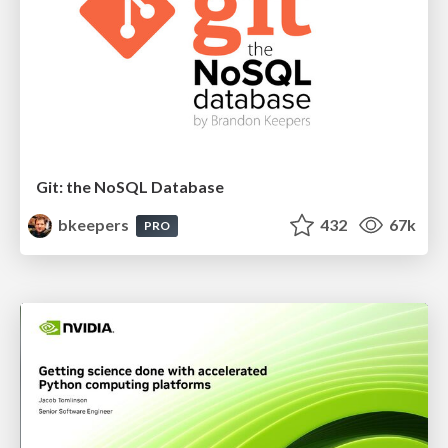
Git: the NoSQL Database
bkeepers
432
67k
PRO