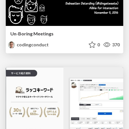
Un-Boring Meetings
codingconduct
0
370