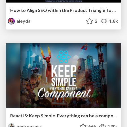
How to Align SEO within the Product Triangle To Get Buy-In & Support - #RIMC
aleyda
2
1.8k
ReactJS: Keep Simple. Everything can be a component!
pedronauck
666
130k