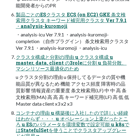
能開発者からのPR
製品ごとのESクラスタ ECS (on EC2) GKE 条⽂検
索⽤クラスタ キーワード補完⽤クラスタ Ver 7.9.1
・analysis-kuromoji
・analysis-icu Ver 7.9.1 ・analysis-kuromoji-
completion （⾃作プラグイン） 条⽂検索⽤クラスタ
Ver 7.9.1 ・analysis-kuromoji ・analysis-icu
クラスタ構成と分割の理由 u クラスタ構成 u
master, data, client の3roleに分割 u 負荷分散、
マシンリソース最適化のため
u クラスタ分割の理由 u 保持してるデータの質や機
能品質が異なるため 機能 アクセス頻度 障害時の品
質影響 情報資産の重要度 条⽂検索⽤(LF) 中 中 ⾼ 条
⽂検索⽤(MA) ⾼ ⾼ ⾼ キーワード補完⽤(LF) ⾼ 低 低
Master data client x3 x2 x3
コンテナの理由 u 構築後に⼊社したので詳しい経緯
はわからず・・・ u オペレーション上楽だったとこ
ろ u ESのパラメータを環境変数で設定可能 u k8sで
はStatefulSetを使うことでクラスタアップグレー
ドが容易 u