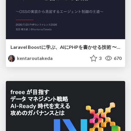
Laravel Boostに学ぶ、AIにPHPを書かせる技術 〜OSSの実装から蒸留するエージェント制御の王道〜
kentaroutakeda
3
670