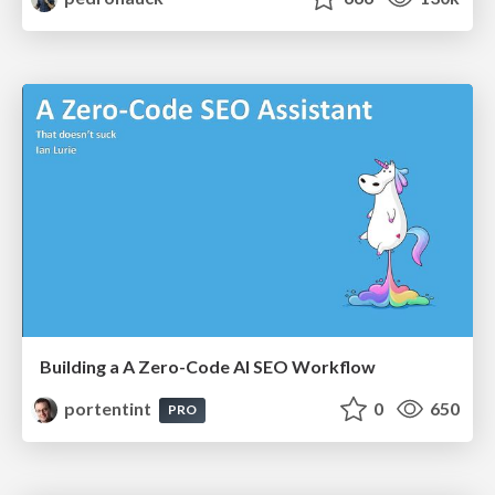
Building a A Zero-Code AI SEO Workflow
portentint
0
650
PRO