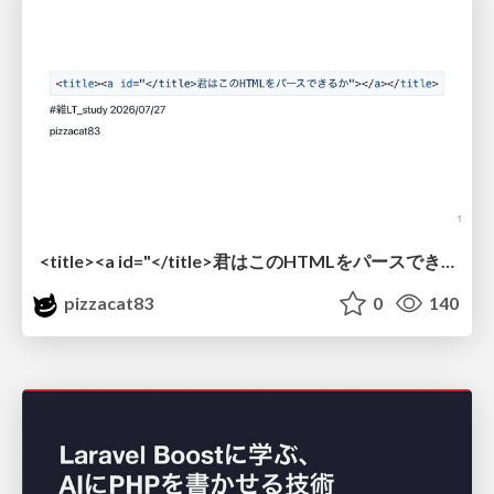
<title><a id="</title>君はこのHTMLをパースできるか"></a></title> #雑LT_study
pizzacat83
0
140