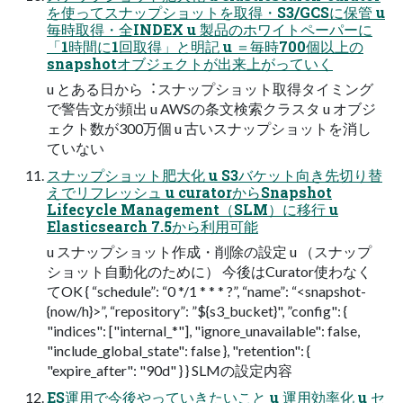
を使ってスナップショットを取得・S3/GCSに保管 u
毎時取得・全INDEX u 製品のホワイトペーパーに
「1時間に1回取得」と明記 u ＝毎時700個以上の
snapshotオブジェクトが出来上がっていく
u とある⽇から︓スナップショット取得タイミング
で警告⽂が頻出 u AWSの条⽂検索クラスタ u オブジ
ェクト数が300万個 u 古いスナップショットを消し
ていない
スナップショット肥⼤化 u S3バケット向き先切り替
えでリフレッシュ u curatorからSnapshot
Lifecycle Management（SLM）に移⾏ u
Elasticsearch 7.5から利⽤可能
u スナップショット作成・削除の設定 u （スナップ
ショット⾃動化のために） 今後はCurator使わなく
てOK { “schedule”: “0 */1 * * * ?”, “name”: “<snapshot-
{now/h}>”, “repository”: ”${s3_bucket}", ”config": {
"indices": ["internal_*"], "ignore_unavailable": false,
"include_global_state": false }, "retention": {
"expire_after": "90d" } } SLMの設定内容
ES運⽤で今後やっていきたいこと u 運⽤効率化 u セ