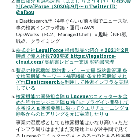
⾃⼰紹介 u 浜地亮輔（はまじ りょうすけ） u 株式会
社LegalForce（2020年9⽉〜 u Twitter ID:
@aibou
u Elasticsearch歴︓4年ぐらい u 前々職でニュース記
事の検索インフラ構築・運⽤ u AWS
OpsWorks（EC2、Managed Chef） u 趣味︓NFL観
戦🏈、クライミング
株式会社LegalForce 提供製品の紹介 ※ 2021年2⽉
時点で導⼊社数700突破 https://legalforce-
cloud.com/ 契約書レビュー⽀援 契約書管理
製品の検索機能 契約書レビュー⽀援 契約書管理 条
⽂検索機能 キーワード補完機能 条⽂検索機能 それ
ぞれElasticsearchを利⽤して検索インフラを実現
している
検索機能の開発担当陣 u Luceneのコミッターを含
めた強⼒エンジニア陣 u 独⾃にプラグイン開発して
本番投⼊ u 事業要望に沿ってクエリチューニング u
顧客からのヒアリングを元に実装したり u
事業の温度感としても検索機能はかなり⾼い u ただ
インフラ周りはまだまだ発達途上 u が⽚⼿間で⾒て
る Luceneのコミッターの⼈ とある⽇のとある検索機