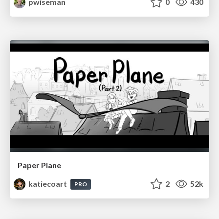
pwiseman
0
430
Paper Plane
katiecoart
2
52k
PRO