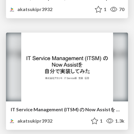
akatsukipr3932
1
70
IT Service Management (ITSM) の Now Assistを 自分で実装してみた
akatsukipr3932
1
1.3k