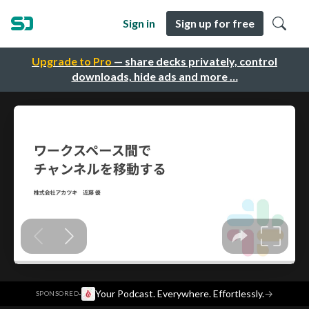
Sign in
Sign up for free
Upgrade to Pro
— share decks privately, control
downloads, hide ads and more …
·
Your Podcast. Everywhere. Effortlessly.
→
SPONSORED