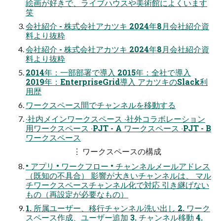
絵画が好きで、ライブハウスや美術館によくいます
笑
会社紹介 - 株式会社アカツキ 2024年8⽉会社紹介資
料より抜粋
会社紹介 - 株式会社アカツキ 2024年8⽉会社紹介資
料より抜粋
2014年：⼀部部署で導⼊ 2015年：全社で導⼊
2019年：EnterpriseGrid導⼊ アカツキのSlack利
⽤歴
ワークスペース間でチャンネルを移動する
‧社内メインワークスペース ‧社外コラボレーション
⽤ワークスペース ‧PJT - A ワークスペース ‧PJT - B
ワークスペース
⋮ ワークスペースの構成
• アプリ • ワークフロー • チャンネルメールアドレス
（既知の不具合） 影響が⼤きいチャンネルは、 マル
チワークスペースチャンネル化で対応 引き継げない
もの（再設定が必要なもの）
1. 所属ユーザー、移⾏チャンネル洗い出し 2. ワーク
スペース作成、ユーザー追加 3. チャンネル移動 4.