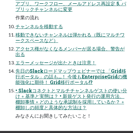
アプリ、ワークフロー、メールアドレス再設定 5. パ
ブリックチャンネルに変更
作業の流れ
チャンネルを移動する
移動できないチャンネルは弾かれる（既にマルチワ
ークスペースなど）
アクセス権がなくなるメンバーが居る場合、警告が
出る
エラーメッセージが出たときは注意！
先⽇のSlackロードマップウェビナーでは 「Grid移
⾏ポータル」の話も…！ 今後もEnterpriseGridの機
能強化に期待！ Grid移⾏ポータル!?
• Slackコネクトとマルチチャンネルゲストの使い分
け ◦ 基準と実態は？ • 新規ゲスト発⾏の運⽤⽅法、
棚卸事情 ◦ どのような承認制を採⽤しているか？ ◦
棚卸しの頻度と具体的な⽅法は？
みなさんにお聞きしてみたいこと！