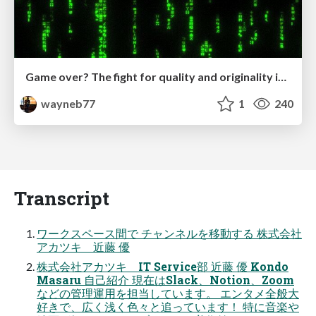
Game over? The fight for quality and originality in the time of robots
wayneb77
1
240
Transcript
ワークスペース間で チャンネルを移動する 株式会社
アカツキ 近藤 優
株式会社アカツキ IT Service部 近藤 優 Kondo
Masaru ⾃⼰紹介 現在はSlack、Notion、Zoom
などの管理運⽤を担当しています。 エンタメ全般⼤
好きで、広く浅く⾊々と追っています！ 特に⾳楽や