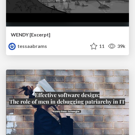
WENDY [Excerpt]
tessaabrams
11
39k