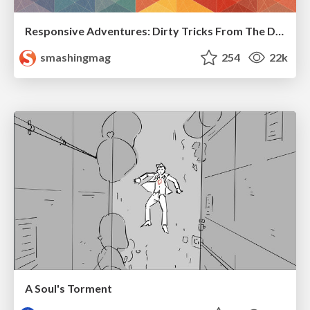
Responsive Adventures: Dirty Tricks From The Dark Corners of Front-End
smashingmag
254
22k
A Soul's Torment