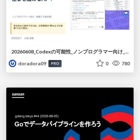
20260608_Codexの可能性_ノンプログラマー向け_大城追記
doradora09
0
780
PRO