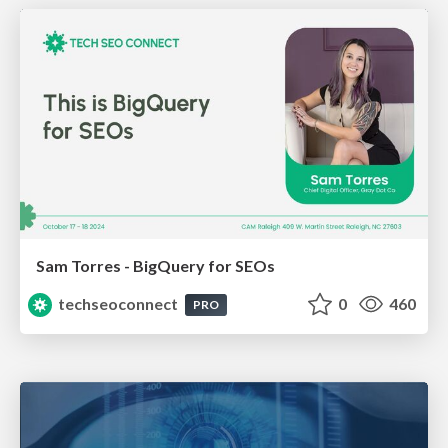
Sam Torres - BigQuery for SEOs
techseoconnect
0
460
PRO