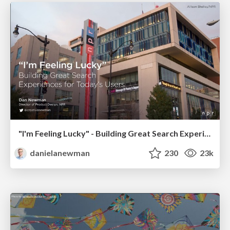
"I'm Feeling Lucky" - Building Great Search Experiences for Today's Users (#IAC19)
danielanewman
230
23k