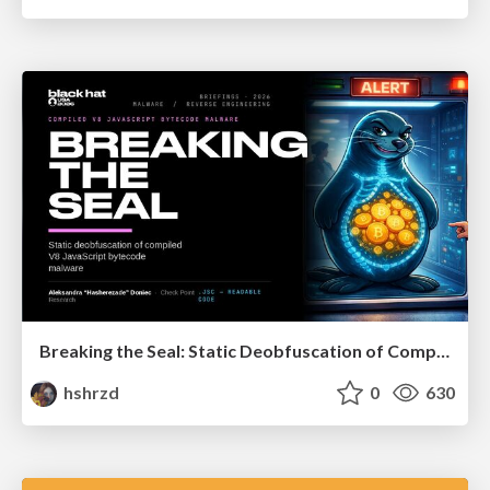
Breaking the Seal: Static Deobfuscation of Compiled V8 JavaScript Bytecode Malware
hshrzd
0
630