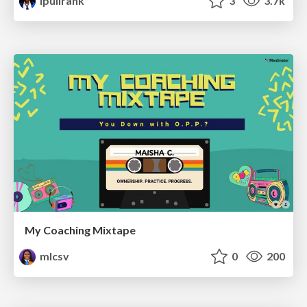
ipullrank
3
3.7k
My Coaching Mixtape
mlcsv
0
200