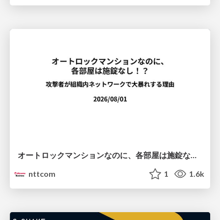
オートロックマンションなのに、各部屋は施錠なし！？ 攻撃者が組織内ネットワークで大暴れする理由 / The Front Door Is Locked, but the Rooms Are Wide Open: Why Attackers Move Freely Inside Enterprise Networks
nttcom
1
1.6k