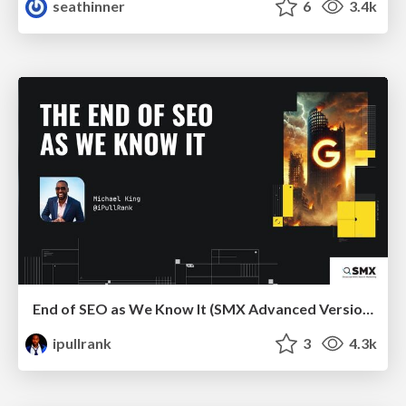
seathinner
6
3.4k
End of SEO as We Know It (SMX Advanced Version)
ipullrank
3
4.3k