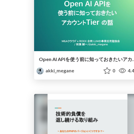
Open AI APIを使う前に知
akki_megane
0
4.