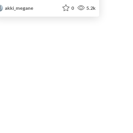
akki_megane
0
5.2k