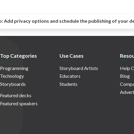
o:
Add privacy options and schedule the publishing of your d
Top Categories
Use Cases
Resou
Programming
Storyboard Artists
Help C
Technology
Educators
Blog
Storyboards
Students
Compa
Advert
Featured decks
Featured speakers