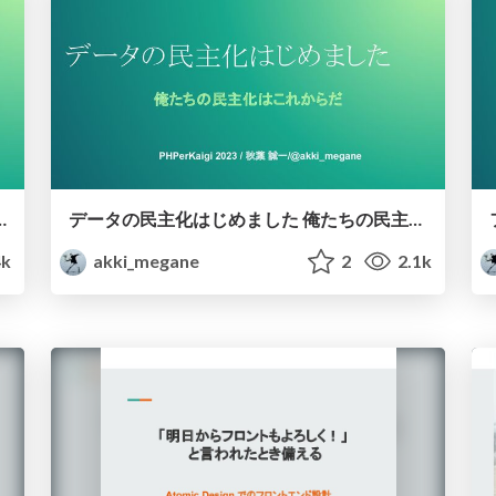
っておきたいアカウントTier の話
データの民主化はじめました 俺たちの民主化はこれからだ
4k
akki_megane
2
2.1k