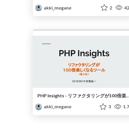
akki_megane
2
42
PHP Insights - リファクタリングが100倍楽しく
akki_megane
3
1.