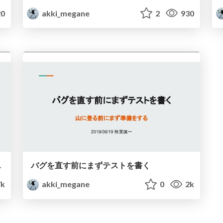
0
akki_megane
2
930
なるツール -
バグを直す前にまずテストを書く
7k
akki_megane
0
2k