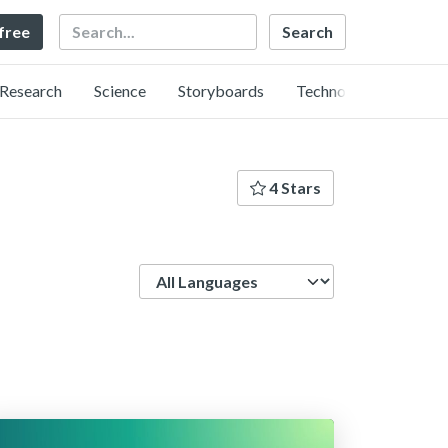
Search
 free
Research
Science
Storyboards
Technology
4 Stars
Language