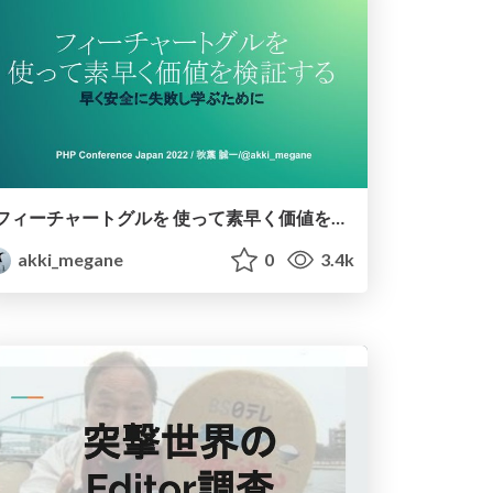
フィーチャートグルを 使って素早く価値を検証する 早く安全に失敗し学ぶために
akki_megane
0
3.4k