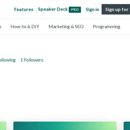
Speaker Deck
Features
Sign in
Sign up for
PRO
n
How-to & DIY
Marketing & SEO
Programming
ollowing
1 Followers