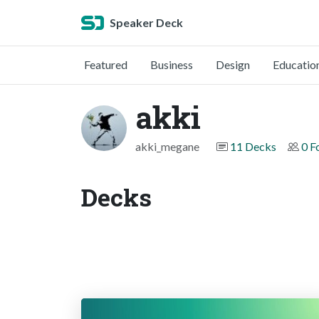
Speaker Deck
Featured
Business
Design
Educatio
akki
akki_megane
11 Decks
0 F
Decks