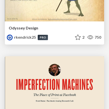
Odyssey Design
rkendrick25
2
750
PRO