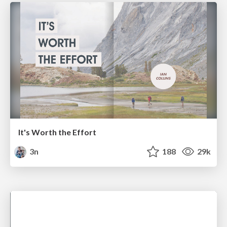
It's Worth the Effort
3n
188
29k