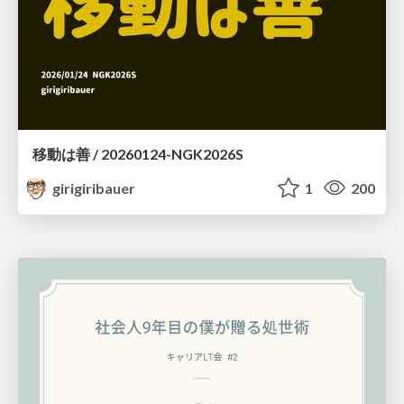
移動は善 / 20260124-NGK2026S
girigiribauer
1
200