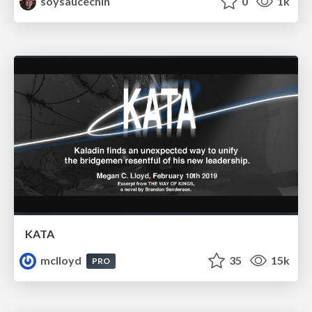
soysaucechin
0
1k
KATA
mclloyd
35
15k
PRO