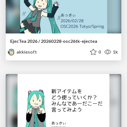
EjecTea 2026 / 20260228-osc26tk-ejectea
akkiesoft
0
1k