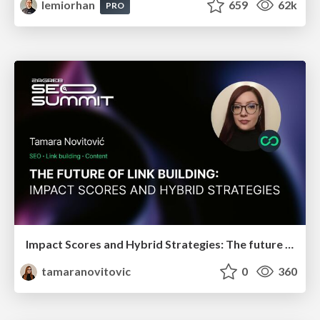
lemiorhan
659
62k
PRO
Impact Scores and Hybrid Strategies: The future of link building
tamaranovitovic
0
360