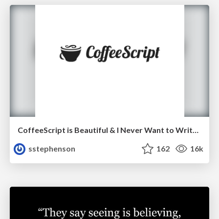
CoffeeScript is Beautiful & I Never Want to Write Plain JavaScript Again
sstephenson
162
16k