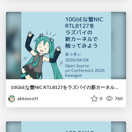
10GbEな蟹NIC RTL8127をラズパイの新カーネルで触ってみよう / 20260404-osunc26kg-rtl8127-on-pi5
akkiesoft
0
760