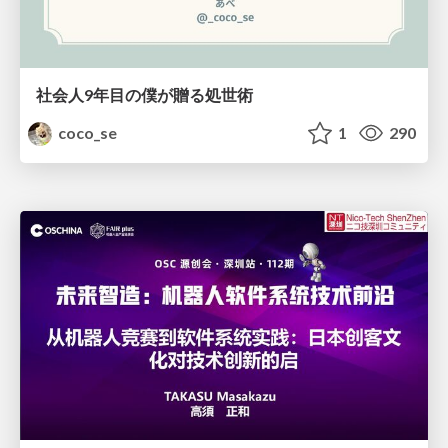
社会人9年目の僕が贈る処世術
coco_se
1
290