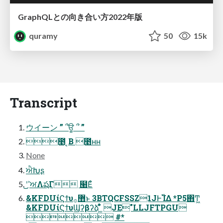
GraphQLとの向き合い方2022年版
quramy
50
15k
Transcript
ウイーン ” ՞ਊ ՞ ”
೥ ͔Β ೥ʜʜ
None
ਐԽʂ
͜͜ʹ ࣸਅΛషΓ ๨Εͦ͏
&KFDUίϚϯυ޻࡞ͱ 3BTQCFSSZ1JͰ࢝ΊΔ *P5΋Ͳ͖
&KFDUίϚϯυϢʔβʔձ ͖͋ͬ͌ JE"LLJFTPGU
 #*