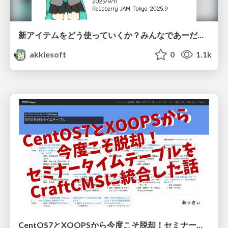
新アイテムをどう使っていくか？みんなであーだこーだ言ってみよう / 20250911-rpi-jam-tokyo
akkiesoft
0
1.1k
CentOS7とXOOPSから今度こそ脱却！ セミナータイムテーブルをCraftCMSに統合した話 / 20250906-odc2025-ospn-craftcms