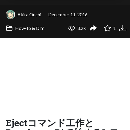
Akira Ouchi
December 11, 2016
How-to & DIY
3.2k
1
Ejectコマンド工作と