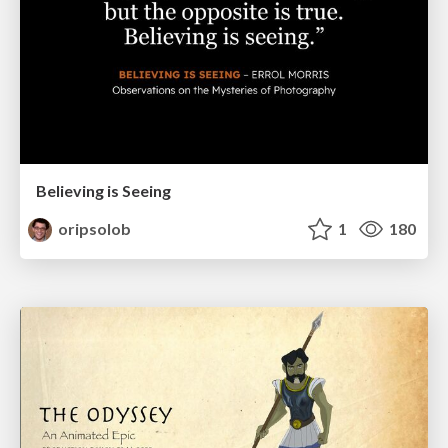
Believing is Seeing
oripsolob
1
180