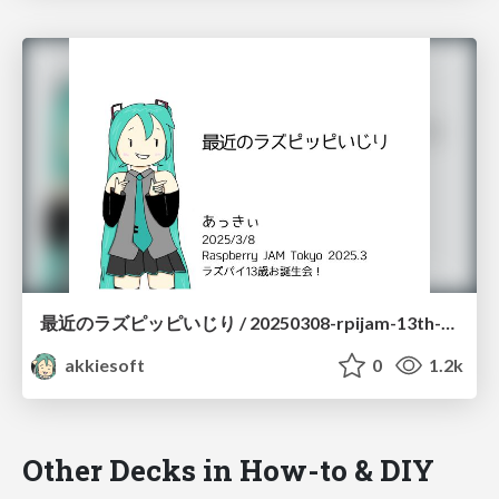
最近のラズピッピいじり / 20250308-rpijam-13th-birthday
akkiesoft
0
1.2k
Other Decks in How-to & DIY