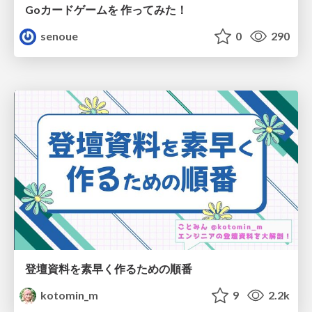
Goカードゲームを 作ってみた！
senoue
0
290
登壇資料を素早く作るための順番
kotomin_m
9
2.2k