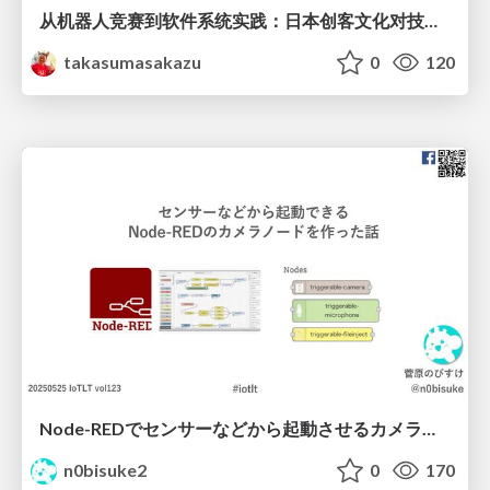
从机器人竞赛到软件系统实践：日本创客文化对技术创新的启
takasumasakazu
0
120
Node-REDでセンサーなどから起動させるカメラノードを作ったよ IoTLT vol123 #iotlt
n0bisuke2
0
170