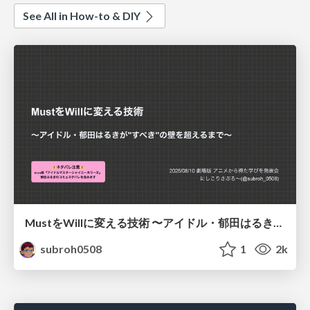
See All in How-to & DIY
MustをWillに変える技術 〜アイドル・郁田はるきが"すべき"の壁を超えるまで〜
subroh0508
1
2k