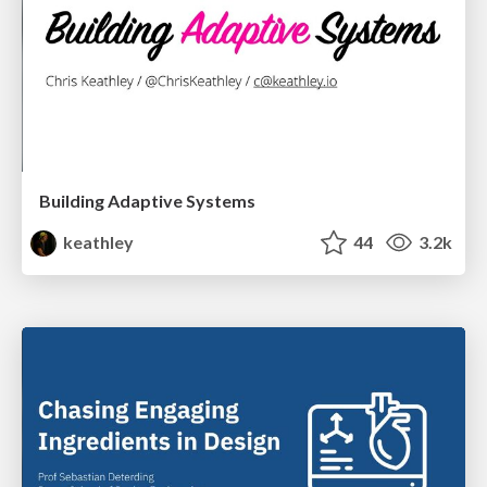
Building Adaptive Systems
keathley
44
3.2k