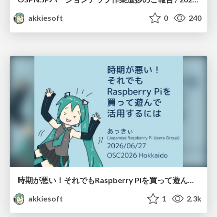
akkiesoft
0
240
時期が悪い！それでもRaspberry Piを買って遊んで活用するには / 20260627-osc26do-rpi-jikigawarui
akkiesoft
1
2.3k