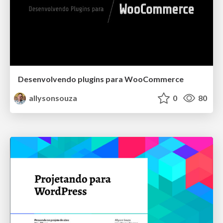
Desenvolvendo plugins para WooCommerce
allysonsouza
0
80