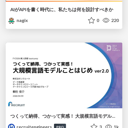
AIがAPIを書く時代に、私たちは何を設計すべきか
nagix
0
220
つくって納得、つかって実感！ 大規模言語モデルことはじめ ver2.0
recruitengineers
3
1k
PRO