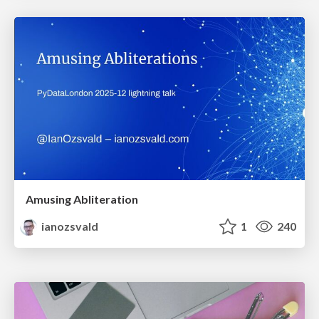
Amusing Abliteration
ianozsvald
1
240