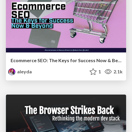
Ecommerce SEO: The Keys for Success Now & Beyond - #SERPConf2024
aleyda
1
2.1k