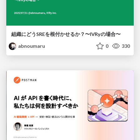
組織にどうSREを根付かせるか？〜IVRyの場合〜
abnoumaru
0
330