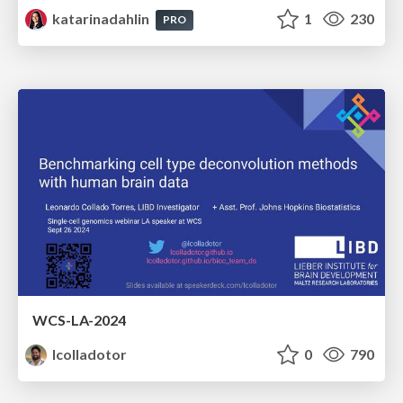
katarinadahlin
1
230
PRO
WCS-LA-2024
lcolladotor
0
790