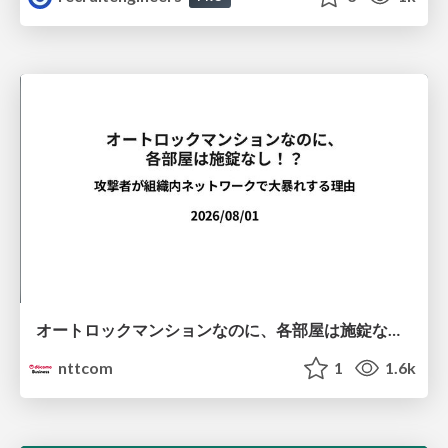
オートロックマンションなのに、各部屋は施錠なし！？ 攻撃者が組織内ネットワークで大暴れする理由 / The Front Door Is Locked, but the Rooms Are Wide Open: Why Attackers Move Freely Inside Enterprise Networks
nttcom
1
1.6k