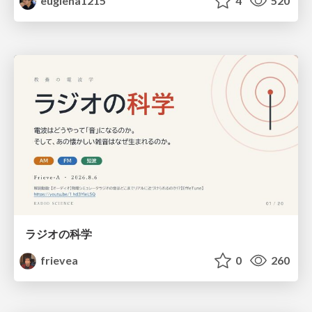
euglena1215
4
520
ラジオの科学
frievea
0
260