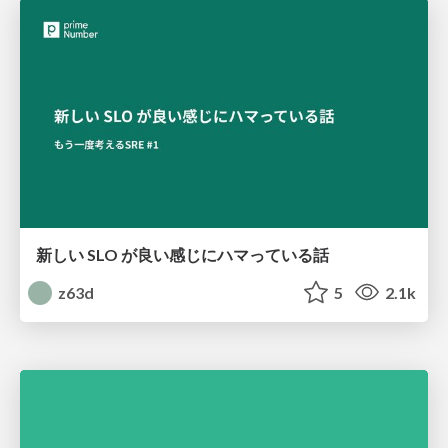
新しい SLO が良い感じにハマっている話
z63d
5
2.1k