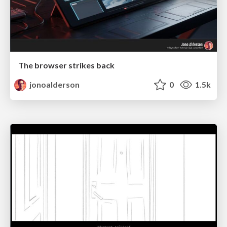
The browser strikes back
jonoalderson
0
1.5k