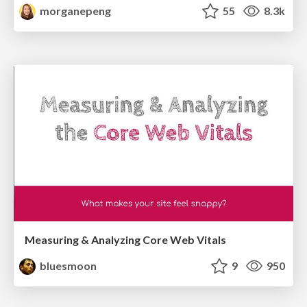
morganepeng
55
8.3k
Measuring & Analyzing Core Web Vitals
bluesmoon
9
950